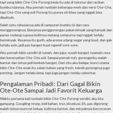
tapi yang bikin Ote-Ote Porong beda itu ada di tekstur dan racikan
bumbu isiannya. Aku pernah nyobain beberapa merk dan versi Ote-Ote,
tapi Ote-Ote yang asli Porong itu punya ciri khas yang nggak bisa
dipalsuin.
Salah satu rahasianya ada di campuran bumbu isi dan cara
menggorengnya. Biasanya penggorengan pakai minyak yang banyak dan
panas sedang supaya kulitnya matang sempurna tapi nggak terlalu
berminyak. Rasanya itu gurih, ada aroma udang segar yang kuat, dan gak
terlalu asin, jadi pas banget buat ngemil sore-sore.
Aku pernah bikin sendiri di rumah, dan jujur, susah banget nyamain rasa
dan kerenyahan Ote-Ote asli. Sampai pernah tuh, gorenganku malah
bantat dan isinya jadi lembek banget. Dari situ aku belajar, kunci utama
bikin Ote-Ote enak itu selain bahan yang fresh, teknik gorengnya juga
penting. Jangan terlalu lama, tapi juga jangan terlalu sebentar.
Pengalaman Pribadi: Dari Gagal Bikin
Ote-Ote Sampai Jadi Favorit Keluarga
Waktu pertama kali nyobain bikin Ote-Ote Porong sendiri, aku kira
gampang. Googling resep, beli bahan, trus eksekusi. Eh, pas digoreng
malah isinya muncrat keluar, kulitnya bantat, dan minyaknya berceceran