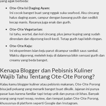
yang agak berbeda:
Ote-Ote Isi Daging Ayam:
Ini cocok banget buat yang nggak suka seafood. Aku cincang
halus daging ayam, campur dengan bawang putih dan sedikit
kecap manis. Rasanya juga enak dan gurih.
Ote-Ote Vegetarian:
Isi tahu, wortel, dan kol cincang, plus jamur kuping yang sudah
direndam dan dipotong kecil-kecil. Tetap gurih tapi lebih ringan.
Ote-Ote Keju:
Ini eksperimen isian keju parut dicampur sedikit saus sambal.
Waktu digoreng, meleleh keju di dalamnya bikin sensasi gurih dan
creamy yang beda banget.
Kenapa Blogger dan Pebisnis Kuliner
Wajib Tahu Tentang Ote-Ote Porong?
Kalau kamu blogger kuliner atau pebisnis makanan, Ote-Ote Porong
bisa jadi peluang yang menarik banget buat dikulik. Jajanan ini punya
pasar luas karena familiar tapi tetap unik dan punya ciri khas. Banyak
orang yang nyari resep, review, dan tempat jualan Ote-Ote Porong,
khususnya di platform seperti Google dan Instagram.