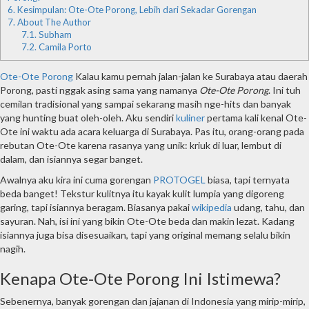
6.
Kesimpulan: Ote-Ote Porong, Lebih dari Sekadar Gorengan
7.
About The Author
7.1.
Subham
7.2.
Camila Porto
Ote-Ote Porong
Kalau kamu pernah jalan-jalan ke Surabaya atau daerah
Porong, pasti nggak asing sama yang namanya
Ote-Ote Porong
. Ini tuh
cemilan tradisional yang sampai sekarang masih nge-hits dan banyak
yang hunting buat oleh-oleh. Aku sendiri
kuliner
pertama kali kenal Ote-
Ote ini waktu ada acara keluarga di Surabaya. Pas itu, orang-orang pada
rebutan Ote-Ote karena rasanya yang unik: kriuk di luar, lembut di
dalam, dan isiannya segar banget.
Awalnya aku kira ini cuma gorengan
PROTOGEL
biasa, tapi ternyata
beda banget! Tekstur kulitnya itu kayak kulit lumpia yang digoreng
garing, tapi isiannya beragam. Biasanya pakai
wikipedia
udang, tahu, dan
sayuran. Nah, isi ini yang bikin Ote-Ote beda dan makin lezat. Kadang
isiannya juga bisa disesuaikan, tapi yang original memang selalu bikin
nagih.
Kenapa Ote-Ote Porong Ini Istimewa?
Sebenernya, banyak gorengan dan jajanan di Indonesia yang mirip-mirip,