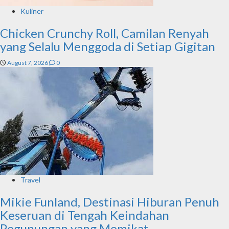
Kuliner
Chicken Crunchy Roll, Camilan Renyah
yang Selalu Menggoda di Setiap Gigitan
August 7, 2026
0
Travel
Mikie Funland, Destinasi Hiburan Penuh
Keseruan di Tengah Keindahan
Pegunungan yang Memikat