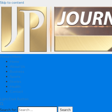
Skip to content
Primary Menu
Home
About Us
Business
Sports
Stories
Health
Contact
Light/Dark Button
Search for: