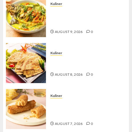
Kuliner
Gulai Taboh, Sajian Khas Lampung
yang Menggoda dengan Kuah Gurih
dan Aroma Rempah
AUGUST 9, 2026
0
Kuliner
Telur Dadar Kornet, Sajian Gurih yang
Selalu Berhasil Menggugah Selera
AUGUST 8, 2026
0
Kuliner
Chicken Crunchy Roll, Camilan
Renyah yang Selalu Menggoda di
Setiap Gigitan
AUGUST 7, 2026
0