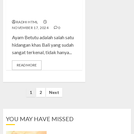
Ayam Betutu: Kelezatan
Kuliner Tradisional Bali
RADHI HTML
NOVEMBER 17, 2024
0
Ayam Betutu adalah salah satu
hidangan khas Bali yang sudah
sangat terkenal, tidak hanya...
READ MORE
Posts
1
2
Next
pagination
YOU MAY HAVE MISSED