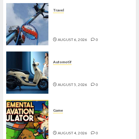
Travel
Mikie Funland, Destinasi Hiburan
Penuh Keseruan di Tengah Keindahan
Pegunungan yang Memikat
AUGUST 6, 2026
0
Automotif
Stylo 160 ABS, Motor Terbaik Honda
dengan Fitur Canggih
AUGUST 5, 2026
0
Game
Kin and Quarry, Game Seru dengan
Tantangan Menarik untuk Pemula
AUGUST 4, 2026
0