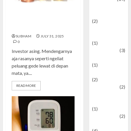
culture and
festivals
Investor Asing: Cerita, Peluang,
(2)
dan Tips Jitu Biar Nggak Salah
Current Affairs
Jalan
& Social Issues
SUBHAM
JULY 31, 2025
0
(1)
Defense
(3)
Investor asing. Mendengarnya
Demographics
aja rasanya seperti ngeliat
(1)
peluang gede lewat di depan
Digital Culture
mata, ya....
(2)
READ MORE
Economics
(2)
education and
examination
(1)
Ekonomi
(2)
Entertainment
(4)