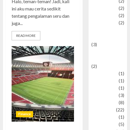
Plaace
(2)
Halo, teman-teman! Jadi, kali
policy
(2)
ini aku mau cerita sedikit
Politic
(2)
tentang pengalaman seru dan
politics
(2)
juga...
programming
READ MORE
language
(3)
renewable
energy
(2)
Review
(1)
Science
(1)
Seni
(1)
Social Issues
(3)
sport
(8)
Sports
(22)
Finance
Stories
(1)
Tech
(5)