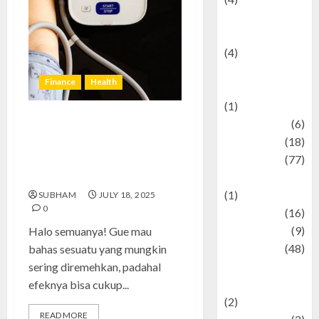
Entertainment &
Celebrity News
(4)
Events &
Finance
Health
Celebrations
(1)
Fashion
(6)
Tekanan Darah Rendah:
Finance
(18)
Pengalaman Pribadi, Solusi
food
(77)
Ampuh, dan Kesalahan yang
Harus Dihindari
Food Creations
(1)
SUBHAM
JULY 18, 2025
0
Game
(16)
geopolitics
(9)
Halo semuanya! Gue mau
Health
(48)
bahas sesuatu yang mungkin
Historical
sering diremehkan, padahal
Mysteries
efeknya bisa cukup...
(2)
READ MORE