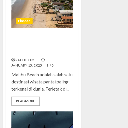
Finance
Pesona Malibu Beach: Panduan
Lengkap Menikmati Surga
Pantai di California
RADHI HTML
JANUARY 15, 2025
0
Malibu Beach adalah salah satu
destinasi wisata pantai paling
terkenal di dunia. Terletak di...
READ MORE