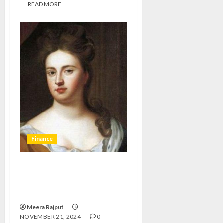
READ MORE
Finance
Ratu Anne: Sejarah,
Pemerintahan, dan Warisan
yang Tak Terlupakan
Meera Rajput
NOVEMBER 21, 2024
0