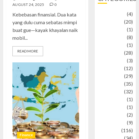
AUGUST 24, 2025
0
Adventure
(4)
Kebebasan finansial. Dua kata
Animal
(20)
yang dulu cuma sebatas mimpi
anime
(1)
buat gue—kayak khayalan naik
Artist
(8)
mobil...
Asteroid
(1)
READ MORE
Automotif
(28)
Automotive
(3)
beauty
(12)
biographi
(29)
Blog
(35)
Business
(32)
cartoon
(1)
Charity
(1)
Creative
(2)
Culinarty
(9)
Culinary
(116)
Finance
Culture
(34)