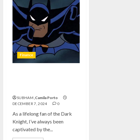
Finance
Batman: Iconic Legacy of the
Absolutely Best Animated
Series
SUBHAM
,Camila Porto
DECEMBER 7, 2024
0
As a lifelong fan of the Dark
Knight, I’ve always been
captivated by the...