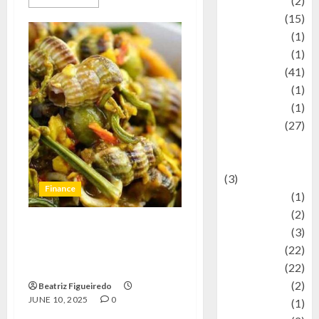
history
(2)
information
(15)
Jewelry
(1)
Kimia
(1)
Kuliner
(41)
language
(1)
legacy
(1)
Lifestyle
(27)
Lifestyle and
Food
(3)
Finance
Literature
(1)
luxury
(2)
Mitology
(3)
Gulai Cipuik: Resep Legendaris
Movie
(22)
dari Ranah Minang yang Bikin
Nagih!
News
(22)
Olahraga
(2)
Beatriz Figueiredo
JUNE 10, 2025
0
Pet
(1)