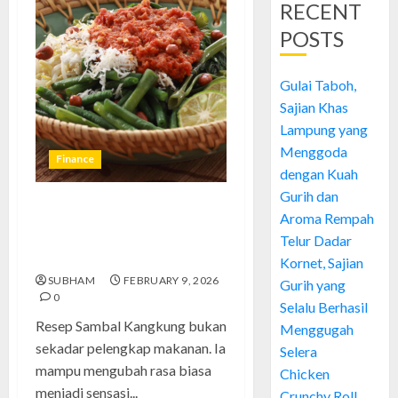
RECENT
POSTS
Gulai Taboh,
Sajian Khas
Lampung yang
Menggoda
Finance
dengan Kuah
Gurih dan
Resep Sambal Kangkung yang
Aroma Rempah
Membuat Lidah Bergoyang
Telur Dadar
dan Hati Bahagia
Kornet, Sajian
SUBHAM
FEBRUARY 9, 2026
Gurih yang
0
Selalu Berhasil
Resep Sambal Kangkung bukan
Menggugah
sekadar pelengkap makanan. Ia
Selera
mampu mengubah rasa biasa
Chicken
menjadi sensasi...
Crunchy Roll,