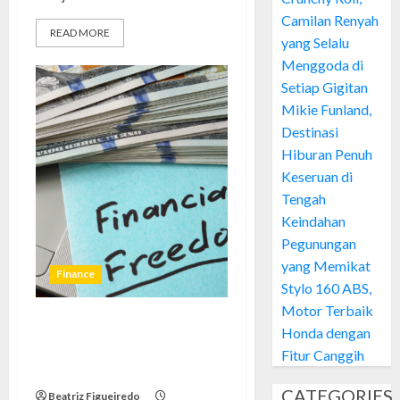
Camilan Renyah
READ MORE
yang Selalu
Menggoda di
Setiap Gigitan
Mikie Funland,
Destinasi
Hiburan Penuh
Keseruan di
Tengah
Keindahan
Pegunungan
yang Memikat
Finance
Stylo 160 ABS,
Motor Terbaik
Honda dengan
Kebebasan Finansial: Cara Gue
Lepas dari Drama Gaji Pas-
Fitur Canggih
pasan
CATEGORIES
Beatriz Figueiredo