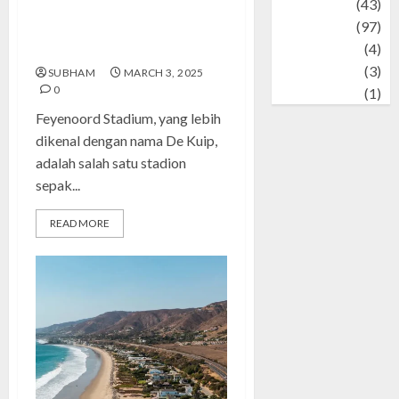
technology
(43)
Feyenoord Stadium: Sejarah,
Travel
(97)
Arsitektur, dan Pengaruhnya
Wildlife
(4)
dalam Dunia Sepak Bola
World
(3)
SUBHAM
MARCH 3, 2025
0
wrestling
(1)
Feyenoord Stadium, yang lebih
dikenal dengan nama De Kuip,
adalah salah satu stadion
sepak...
READ MORE