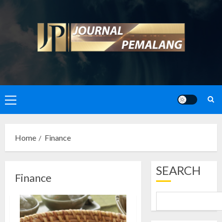
Skip
to
content
Primary
Menu
Home
Finance
SEARCH
Finance