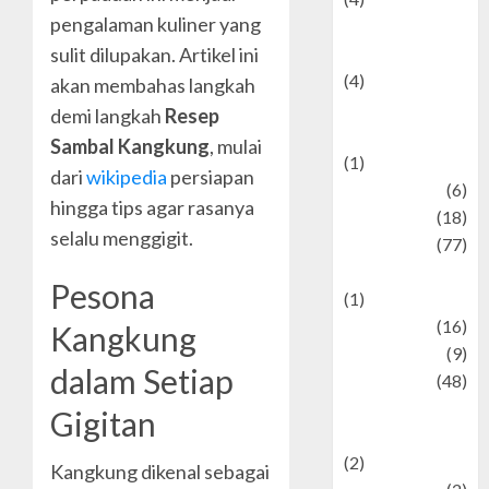
pengalaman kuliner yang
Entertainment &
Celebrity News
sulit dilupakan. Artikel ini
(4)
akan membahas langkah
Events &
demi langkah
Resep
Celebrations
Sambal Kangkung
, mulai
(1)
dari
wikipedia
persiapan
Fashion
(6)
hingga tips agar rasanya
Finance
(18)
selalu menggigit.
food
(77)
Food Creations
Pesona
(1)
Game
(16)
Kangkung
geopolitics
(9)
dalam Setiap
Health
(48)
Historical
Gigitan
Mysteries
(2)
Kangkung dikenal sebagai