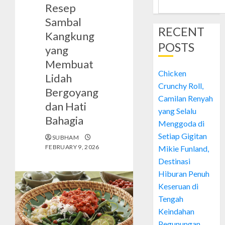
Resep
Sambal
RECENT
Kangkung
POSTS
yang
Membuat
Chicken
Lidah
Crunchy Roll,
Bergoyang
Camilan Renyah
dan Hati
yang Selalu
Bahagia
Menggoda di
Setiap Gigitan
SUBHAM
FEBRUARY 9, 2026
Mikie Funland,
Destinasi
Hiburan Penuh
Keseruan di
Tengah
Keindahan
Pegunungan