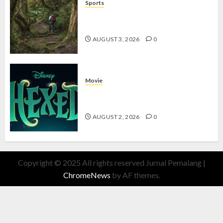
Sports
10 Tips Hiking Gunung Solo yang
Wajib Dipersiapkan Pemula
AUGUST 3, 2026
0
Movie
Hexed Review: Film Animasi yang
Wajib Ditonton
AUGUST 2, 2026
0
Copyright © 2025 All rights reserved Jurnal Pemalang
|
ChromeNews
by AF themes.