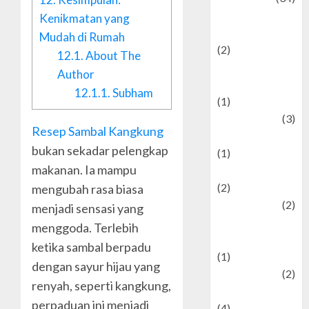
culture and
Kenikmatan yang
festivals
Mudah di Rumah
(2)
12.1.
About The
Current Affairs
Author
& Social Issues
12.1.1.
Subham
(1)
Defense
(3)
Resep Sambal Kangkung
Demographics
bukan sekadar pelengkap
(1)
makanan. Ia mampu
Digital Culture
(2)
mengubah rasa biasa
Economics
(2)
menjadi sensasi yang
education and
menggoda. Terlebih
examination
ketika sambal berpadu
(1)
dengan sayur hijau yang
Ekonomi
(2)
renyah, seperti kangkung,
Entertainment
perpaduan ini menjadi
(4)