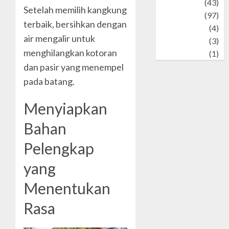
technology
(43)
Setelah memilih kangkung
Travel
(97)
terbaik, bersihkan dengan
Wildlife
(4)
air mengalir untuk
World
(3)
menghilangkan kotoran
wrestling
(1)
dan pasir yang menempel
pada batang.
Menyiapkan
Bahan
Pelengkap
yang
Menentukan
Rasa