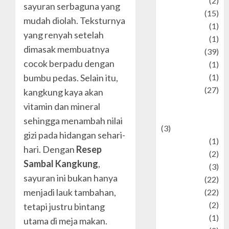
history
(2)
sayuran serbaguna yang
information
(15)
mudah diolah. Teksturnya
Jewelry
(1)
yang renyah setelah
Kimia
(1)
dimasak membuatnya
Kuliner
(39)
cocok berpadu dengan
language
(1)
legacy
(1)
bumbu pedas. Selain itu,
Lifestyle
(27)
kangkung kaya akan
Lifestyle and
vitamin dan mineral
Food
sehingga menambah nilai
(3)
gizi pada hidangan sehari-
Literature
(1)
hari. Dengan
Resep
luxury
(2)
Sambal Kangkung
,
Mitology
(3)
sayuran ini bukan hanya
Movie
(22)
menjadi lauk tambahan,
News
(22)
Olahraga
(2)
tetapi justru bintang
Pet
(1)
utama di meja makan.