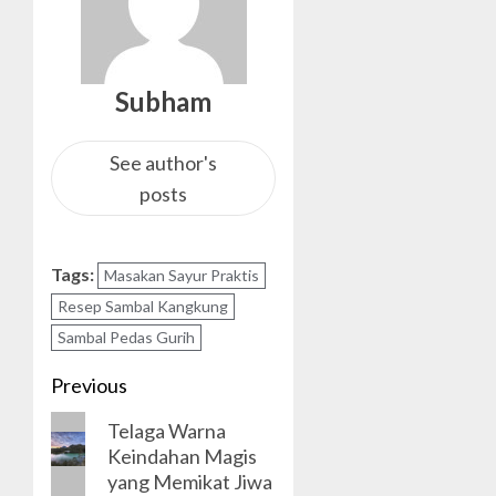
Subham
See author's
posts
Tags:
Masakan Sayur Praktis
Resep Sambal Kangkung
Sambal Pedas Gurih
Post
Previous
navigation
Previous
Telaga Warna
Keindahan Magis
post:
yang Memikat Jiwa