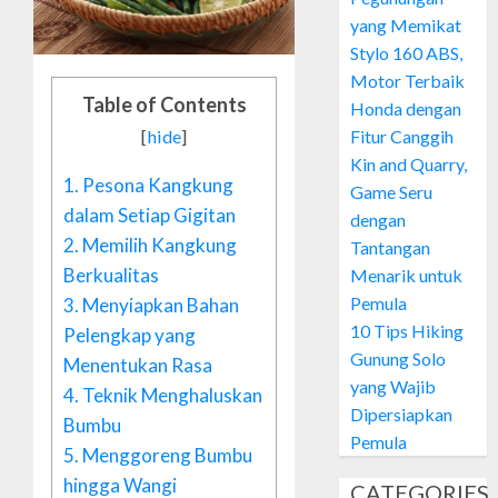
yang Memikat
Stylo 160 ABS,
Motor Terbaik
Table of Contents
Honda dengan
Fitur Canggih
[
hide
]
Kin and Quarry,
1.
Pesona Kangkung
Game Seru
dalam Setiap Gigitan
dengan
2.
Memilih Kangkung
Tantangan
Berkualitas
Menarik untuk
Pemula
3.
Menyiapkan Bahan
10 Tips Hiking
Pelengkap yang
Gunung Solo
Menentukan Rasa
yang Wajib
4.
Teknik Menghaluskan
Dipersiapkan
Bumbu
Pemula
5.
Menggoreng Bumbu
hingga Wangi
CATEGORIES