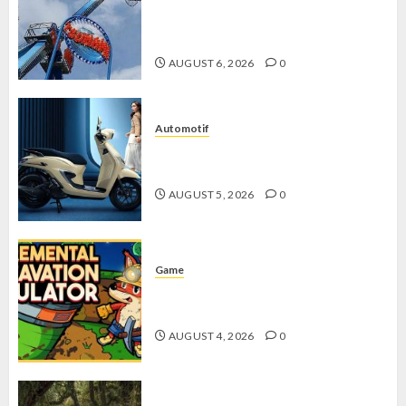
Penuh Keseruan di Tengah Keindahan
Pegunungan yang Memikat
AUGUST 6, 2026
0
Automotif
Stylo 160 ABS, Motor Terbaik Honda
dengan Fitur Canggih
AUGUST 5, 2026
0
Game
Kin and Quarry, Game Seru dengan
Tantangan Menarik untuk Pemula
AUGUST 4, 2026
0