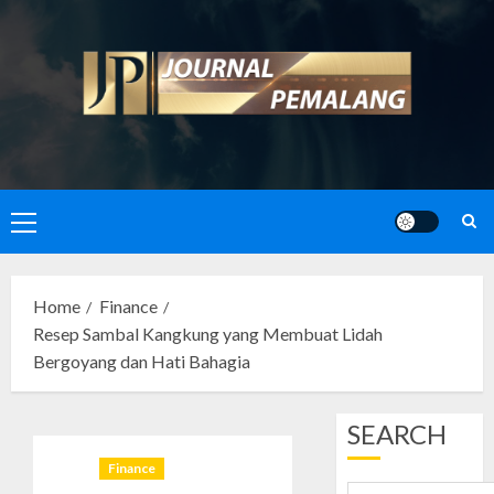
Skip
to
content
Primary
Menu
Home
Finance
Resep Sambal Kangkung yang Membuat Lidah
Bergoyang dan Hati Bahagia
SEARCH
Finance