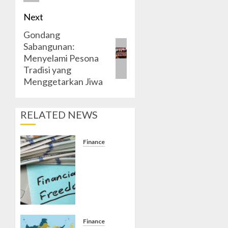
Next
Gondang
Next
Sabangunan:
post:
Menyelami Pesona
Tradisi yang
Menggetarkan Jiwa
RELATED NEWS
Finance
Kebebasan
Finansial:
Cara Gue
Lepas
dari
Drama
Gaji Pas-
Finance