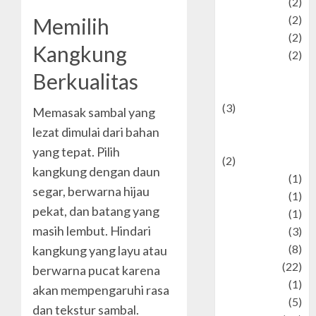
Plaace
(2)
policy
(2)
Memilih
Politic
(2)
Kangkung
politics
(2)
programming
Berkualitas
language
(3)
Memasak sambal yang
renewable
lezat dimulai dari bahan
energy
yang tepat. Pilih
(2)
kangkung dengan daun
Review
(1)
segar, berwarna hijau
Science
(1)
pekat, dan batang yang
Seni
(1)
masih lembut. Hindari
Social Issues
(3)
sport
(8)
kangkung yang layu atau
Sports
(22)
berwarna pucat karena
Stories
(1)
akan mempengaruhi rasa
Tech
(5)
dan tekstur sambal.