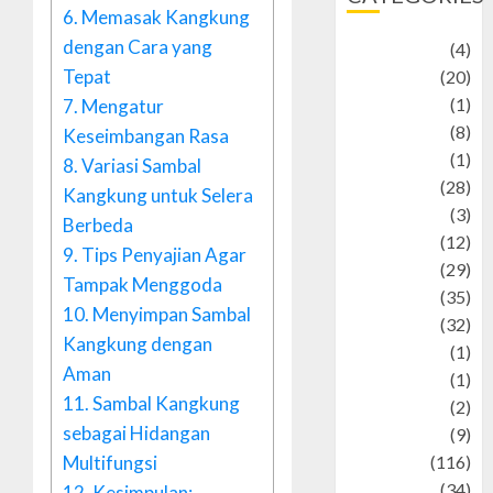
6.
Memasak Kangkung
dengan Cara yang
Adventure
(4)
Tepat
Animal
(20)
anime
(1)
7.
Mengatur
Artist
(8)
Keseimbangan Rasa
Asteroid
(1)
8.
Variasi Sambal
Automotif
(28)
Kangkung untuk Selera
Automotive
(3)
Berbeda
beauty
(12)
9.
Tips Penyajian Agar
biographi
(29)
Tampak Menggoda
Blog
(35)
10.
Menyimpan Sambal
Business
(32)
Kangkung dengan
cartoon
(1)
Aman
Charity
(1)
11.
Sambal Kangkung
Creative
(2)
sebagai Hidangan
Culinarty
(9)
Culinary
(116)
Multifungsi
Culture
(34)
12.
Kesimpulan: