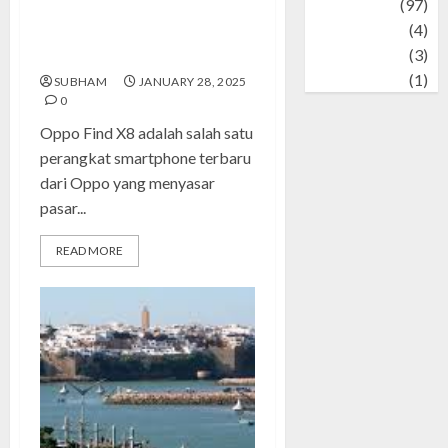
Travel
(97)
Desain Elegan dan Teknologi
Wildlife
(4)
Canggih untuk Pengalaman
World
(3)
Maksimal
wrestling
(1)
SUBHAM
JANUARY 28, 2025
0
Oppo Find X8 adalah salah satu
perangkat smartphone terbaru
dari Oppo yang menyasar
pasar...
READ MORE