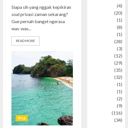
Adventure
(4)
Siapa sih yang nggak kepikiran
Animal
(20)
soal privasi zaman sekarang?
anime
(1)
Gue pernah banget ngerasa
Artist
(8)
was-was...
Asteroid
(1)
READ MORE
Automotif
(28)
Automotive
(3)
beauty
(12)
biographi
(29)
Blog
(35)
Business
(32)
cartoon
(1)
Charity
(1)
Creative
(2)
Culinarty
(9)
Culinary
(116)
Blog
Culture
(34)
culture and