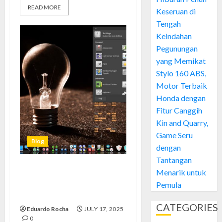
READ MORE
Keseruan di
Tengah
Keindahan
Pegunungan
yang Memikat
Stylo 160 ABS,
Motor Terbaik
Honda dengan
Fitur Canggih
Kin and Quarry,
Game Seru
Blog
dengan
Tantangan
Menarik untuk
Kodachi: Rahasia Browsing
Pemula
Aman & Anti Ribet yang Sering
Orang Lupa
CATEGORIES
Eduardo Rocha
JULY 17, 2025
0