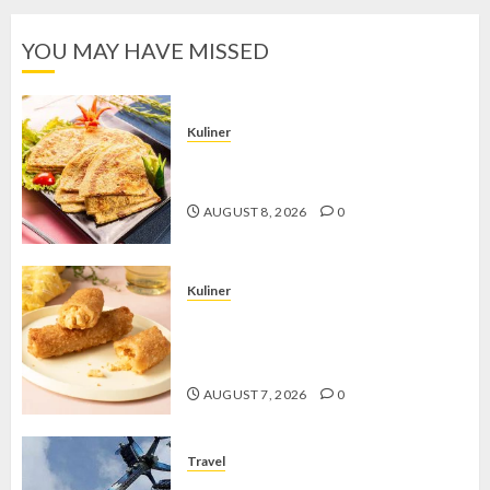
pagination
YOU MAY HAVE MISSED
Kuliner
Telur Dadar Kornet, Sajian Gurih yang
Selalu Berhasil Menggugah Selera
AUGUST 8, 2026
0
Kuliner
Chicken Crunchy Roll, Camilan
Renyah yang Selalu Menggoda di
Setiap Gigitan
AUGUST 7, 2026
0
Travel
Mikie Funland, Destinasi Hiburan