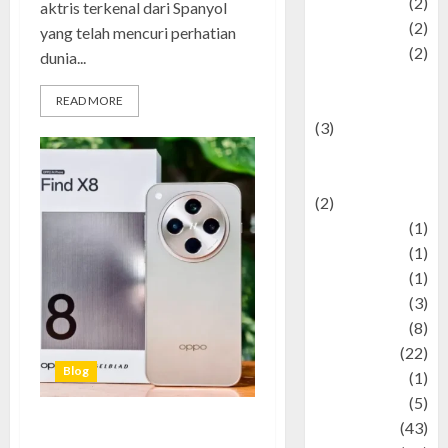
policy
(2)
aktris terkenal dari Spanyol
Politic
(2)
yang telah mencuri perhatian
politics
(2)
dunia...
programming
READ MORE
language
(3)
renewable
energy
(2)
Review
(1)
Science
(1)
Seni
(1)
Social Issues
(3)
sport
(8)
Sports
(22)
Blog
Stories
(1)
Tech
(5)
technology
(43)
Oppo Find X8: Perpaduan