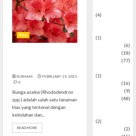
Celebrity News
(4)
Events &
Celebrations
Blog
(1)
Fashion
(6)
Finance
(18)
Bunga Azalea: Simbol
food
(77)
Keindahan dan Kesuburan yang
Food Creations
Mempercantik Taman Anda
(1)
SUBHAM
FEBRUARY 19, 2025
0
Game
(16)
geopolitics
(9)
Bunga azalea (Rhododendron
Health
(48)
spp.) adalah salah satu tanaman
Historical
hias yang terkenal dengan
Mysteries
keindahan dan...
(2)
READ MORE
history
(2)