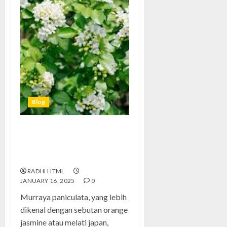
Blog
Murraya Paniculata: Keindahan
Alam dan Manfaat Tanaman
yang Jarang Diketahui
RADHI HTML
JANUARY 16, 2025
0
Murraya paniculata, yang lebih
dikenal dengan sebutan orange
jasmine atau melati japan,