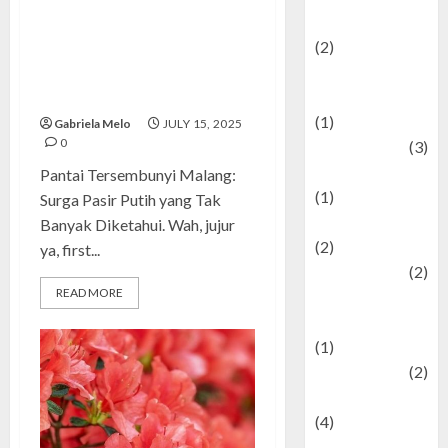
festivals
Pantai Tersembunyi Malang:
(2)
Surga Pasir Putih yang Tak
Current Affairs
Banyak Diketahui, Cocok Buat
& Social Issues
Healing!
(1)
Gabriela Melo
JULY 15, 2025
0
Defense
(3)
Demographics
Pantai Tersembunyi Malang:
(1)
Surga Pasir Putih yang Tak
Digital Culture
Banyak Diketahui. Wah, jujur
(2)
ya, first...
Economics
(2)
READ MORE
education and
examination
(1)
Ekonomi
(2)
Entertainment
(4)
Entertainment &