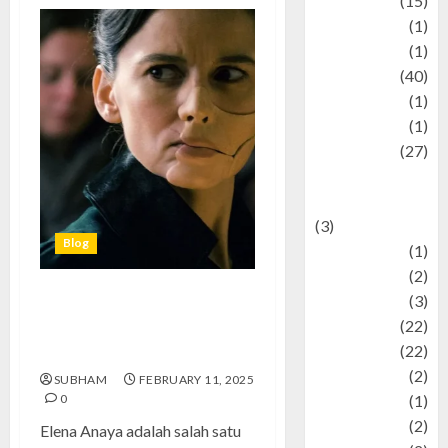
information
(15)
Jewelry
(1)
Kimia
(1)
Kuliner
(40)
language
(1)
legacy
(1)
Lifestyle
(27)
Lifestyle and
Food
(3)
Blog
Literature
(1)
luxury
(2)
Mitology
(3)
Elena Anaya: Perjalanan Karier
Movie
(22)
Aktris Spanyol yang Mendunia
News
(22)
2025
Olahraga
(2)
SUBHAM
FEBRUARY 11, 2025
0
Pet
(1)
Plaace
(2)
Elena Anaya adalah salah satu