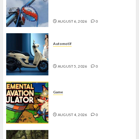
Penuh Keseruan di Tengah Keindahan
Pegunungan yang Memikat
AUGUST 6, 2026
0
Automotif
Stylo 160 ABS, Motor Terbaik Honda
dengan Fitur Canggih
AUGUST 5, 2026
0
Game
Kin and Quarry, Game Seru dengan
Tantangan Menarik untuk Pemula
AUGUST 4, 2026
0