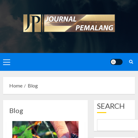
Skip
to
content
Primary
Menu
Home
Blog
SEARCH
Blog