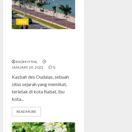
Blog
Kasbah des Oudaias:
Keindahan Arsitektur dan
Tradisi yang Hidup di Rabat
RADHI HTML
JANUARY 20, 2025
0
Kasbah des Oudaias, sebuah
situs sejarah yang memikat,
terletak di kota Rabat, ibu
kota...
READ MORE