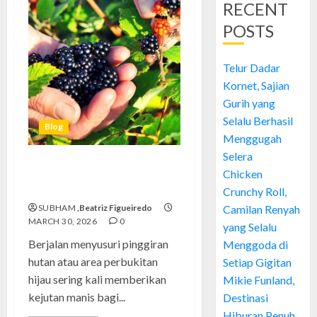
RECENT
POSTS
Telur Dadar
Kornet, Sajian
Gurih yang
Selalu Berhasil
Blog
Menggugah
Selera
Mengenal Keunikan Tanaman
Chicken
Wild Berries yang Memikat
Crunchy Roll,
SUBHAM
,Beatriz Figueiredo
Camilan Renyah
MARCH 30, 2026
0
yang Selalu
Berjalan menyusuri pinggiran
Menggoda di
hutan atau area perbukitan
Setiap Gigitan
hijau sering kali memberikan
Mikie Funland,
kejutan manis bagi...
Destinasi
Hiburan Penuh