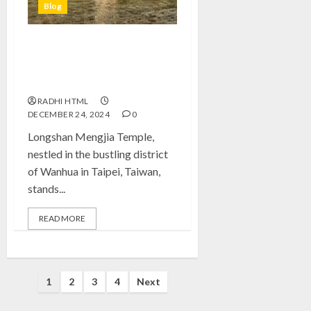
Blog
Longshan Mengjia Temple: A
Historical Journey Through
Taipei’s Religious Heart
RADHI HTML
DECEMBER 24, 2024
0
Longshan Mengjia Temple,
nestled in the bustling district
of Wanhua in Taipei, Taiwan,
stands...
READ MORE
Posts
1
2
3
4
Next