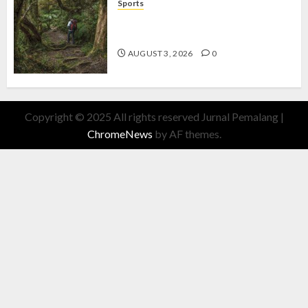
Sports
10 Tips Hiking Gunung Solo yang
Wajib Dipersiapkan Pemula
AUGUST 3, 2026
0
Copyright © 2025 All rights reserved Jurnal Pemalang
|
ChromeNews
by AF themes.