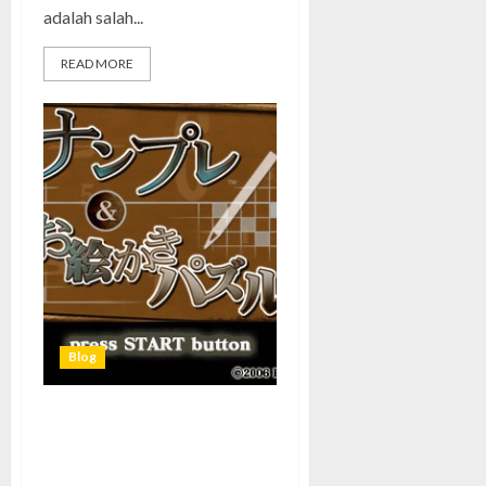
adalah salah...
READ MORE
Blog
7 Alasan Mengapa Numpla dan
Oekaki Puzzle Wajib Dicoba
oleh Pecinta Game Puzzle