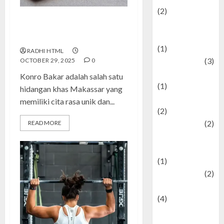
(2)
Current Affairs
Konro Bakar: Sensasi Gurih dan
& Social Issues
Pedas yang Menggoda Lidah
(1)
RADHI HTML
Defense
(3)
OCTOBER 29, 2025
0
Demographics
Konro Bakar adalah salah satu
(1)
hidangan khas Makassar yang
Digital Culture
memiliki cita rasa unik dan...
(2)
Economics
(2)
READ MORE
education and
examination
(1)
Ekonomi
(2)
Entertainment
(4)
Entertainment &
Celebrity News