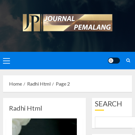
Skip
to
content
Primary
Menu
Home
Radhi Html
Page 2
SEARCH
Radhi Html