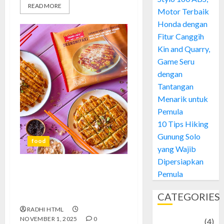
READ MORE
Motor Terbaik
Honda dengan
Fitur Canggih
Kin and Quarry,
Game Seru
dengan
Tantangan
Menarik untuk
Pemula
10 Tips Hiking
Gunung Solo
food
yang Wajib
Dipersiapkan
Pemula
Okonomiyaki Jepang Pancake:
Sensasi Gurih yang Wajib
CATEGORIES
Dicoba
RADHI HTML
NOVEMBER 1, 2025
0
Adventure
(4)