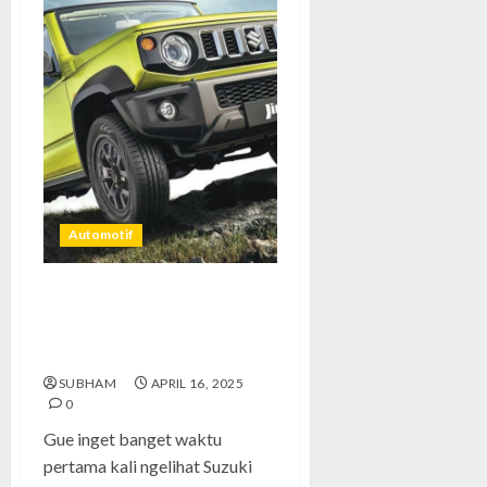
Automotif
Suzuki Jimny: Mobil Kecil Rasa
Petualang yang Siap Taklukkan
Segala Medan
SUBHAM
APRIL 16, 2025
0
Gue inget banget waktu
pertama kali ngelihat Suzuki