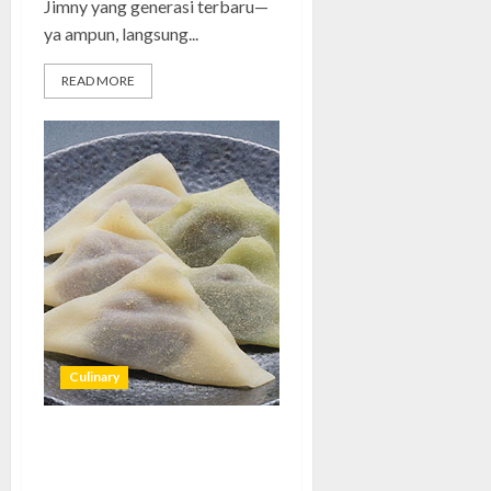
Jimny yang generasi terbaru—
ya ampun, langsung...
READ MORE
Culinary
Yatsuhashi Kayu Manis:
Camilan Tradisional Kyoto