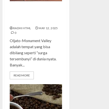
Oljato-Monument Valley:
Keindahan Alam yang
Memukau
RADHI HTML
MAY 12, 2025
0
Oljato-Monument Valley
adalah tempat yang bisa
dibilang seperti “surga
tersembunyi” di dunia nyata.
Banyak...
READ MORE