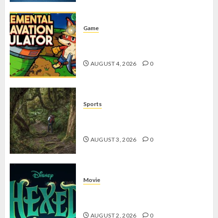
Game
Kin and Quarry, Game Seru dengan
Tantangan Menarik untuk Pemula
AUGUST 4, 2026
0
Sports
10 Tips Hiking Gunung Solo yang
Wajib Dipersiapkan Pemula
AUGUST 3, 2026
0
Movie
Hexed Review: Film Animasi yang
Wajib Ditonton
AUGUST 2, 2026
0