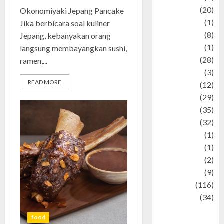
Animal
(20)
Okonomiyaki Jepang Pancake
anime
(1)
Jika berbicara soal kuliner
Artist
(8)
Jepang, kebanyakan orang
Asteroid
(1)
langsung membayangkan sushi,
Automotif
(28)
ramen,...
Automotive
(3)
READ MORE
beauty
(12)
biographi
(29)
Blog
(35)
Business
(32)
cartoon
(1)
Charity
(1)
Creative
(2)
Culinarty
(9)
Culinary
(116)
Culture
(34)
culture and
food
festivals