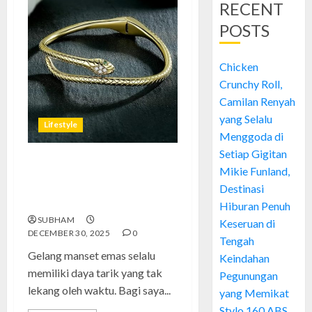
RECENT
POSTS
Chicken
Crunchy Roll,
Camilan Renyah
yang Selalu
Lifestyle
Menggoda di
Setiap Gigitan
Gelang Manset Emas: Kilau
Mikie Funland,
Keanggunan yang Tak Pernah
Destinasi
Lekang
Hiburan Penuh
SUBHAM
Keseruan di
DECEMBER 30, 2025
0
Tengah
Gelang manset emas selalu
Keindahan
memiliki daya tarik yang tak
Pegunungan
lekang oleh waktu. Bagi saya...
yang Memikat
Stylo 160 ABS,