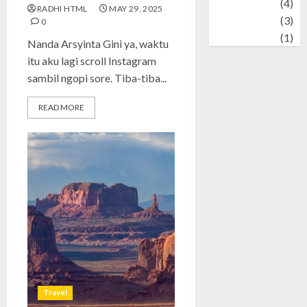
Wildlife
(4)
RADHI HTML
MAY 29, 2025
World
(3)
0
wrestling
(1)
Nanda Arsyinta Gini ya, waktu
itu aku lagi scroll Instagram
sambil ngopi sore. Tiba-tiba...
READ MORE
Travel