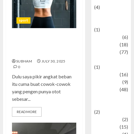
(4)
Events &
sport
Celebrations
(1)
Fashion
(6)
Angkat Beban: Olahraga
Finance
(18)
Sederhana yang Bikin Tubuh
food
(77)
Kuat dan Sehat Total
Food Creations
SUBHAM
JULY 30, 2025
(1)
0
Game
(16)
Dulu saya pikir angkat beban
geopolitics
(9)
itu cuma buat cowok-cowok
Health
(48)
yang pengen punya otot
Historical
sebesar...
Mysteries
(2)
READ MORE
history
(2)
information
(15)