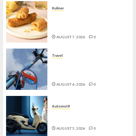
Kuliner
Chicken Crunchy Roll, Camilan
Renyah yang Selalu Menggoda di
Setiap Gigitan
AUGUST 7, 2026
0
Travel
Mikie Funland, Destinasi Hiburan
Penuh Keseruan di Tengah Keindahan
Pegunungan yang Memikat
AUGUST 6, 2026
0
Automotif
Stylo 160 ABS, Motor Terbaik Honda
dengan Fitur Canggih
AUGUST 5, 2026
0