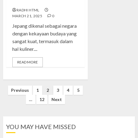
yang Menggoda Lidah
RADHI HTML
MARCH 21, 2025
0
Jepang dikenal sebagai negara
dengan kekayaan budaya yang
sangat kuat, termasuk dalam
hal kuliner....
READ MORE
Posts
Previous
1
2
3
4
5
…
12
Next
pagination
YOU MAY HAVE MISSED