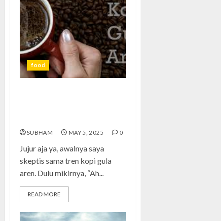
food
Kopi Gula Aren: Kelezatan
Lokal yang Bikin Nagih dan
Susah Move On
SUBHAM
MAY 5, 2025
0
Jujur aja ya, awalnya saya
skeptis sama tren kopi gula
aren. Dulu mikirnya, “Ah...
READ MORE