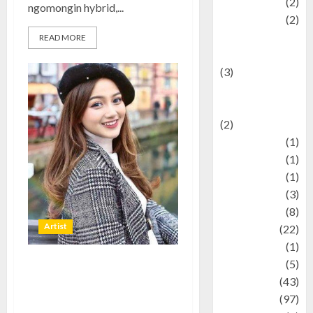
Politic
(2)
ngomongin hybrid,...
politics
(2)
programming
READ MORE
language
(3)
renewable
energy
(2)
Review
(1)
Science
(1)
Seni
(1)
Social Issues
(3)
sport
(8)
Artist
Sports
(22)
Stories
(1)
Tech
(5)
Nanda Arsyinta: Perjalanan
technology
(43)
Kreatif dan Inspirasi di Dunia
Travel
(97)
Konten Digital