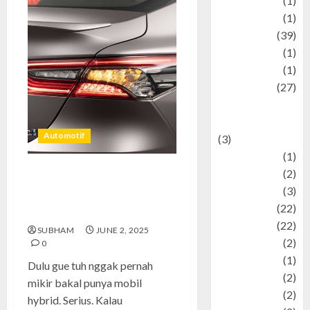
Jewelry
(1)
Kimia
(1)
Kuliner
(39)
language
(1)
legacy
(1)
Lifestyle
(27)
Lifestyle and
Food
Automotif
(3)
Literature
(1)
luxury
(2)
Toyota Camry HEV: Mobil
Mitology
(3)
Hybrid yang Bikin Gaya Nyetir
Movie
(22)
Saya Berubah
News
(22)
SUBHAM
JUNE 2, 2025
Olahraga
(2)
0
Pet
(1)
Dulu gue tuh nggak pernah
Plaace
(2)
mikir bakal punya mobil
policy
(2)
hybrid. Serius. Kalau