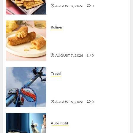
AUGUST 8, 2026
0
Kuliner
Chicken Crunchy Roll, Camilan
Renyah yang Selalu Menggoda di
Setiap Gigitan
AUGUST 7, 2026
0
Travel
Mikie Funland, Destinasi Hiburan
Penuh Keseruan di Tengah Keindahan
Pegunungan yang Memikat
AUGUST 6, 2026
0
Automotif
Stylo 160 ABS, Motor Terbaik Honda