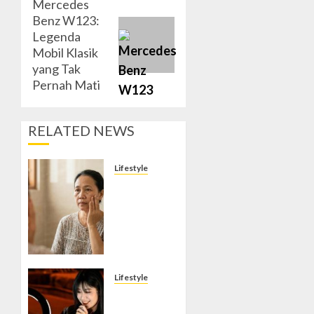
Mercedes
Next
Benz W123:
post:
Legenda
Mobil Klasik
yang Tak
Pernah Mati
RELATED NEWS
Lifestyle
Mengenal
Wajah
Kortisol:
Memahami
Hormon
Stres
yang
Lifestyle
Diam-
Trend
Diam
TikTok