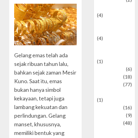
Entertainment
(4)
Entertainment &
Celebrity News
(4)
Events &
Celebrations
Gelang emas telah ada
(1)
sejak ribuan tahun lalu,
Fashion
(6)
bahkan sejak zaman Mesir
Finance
(18)
Kuno. Saat itu, emas
food
(77)
bukan hanya simbol
Food Creations
kekayaan, tetapi juga
(1)
lambang kekuatan dan
Game
(16)
geopolitics
(9)
perlindungan. Gelang
Health
(48)
manset, khususnya,
Historical
memiliki bentuk yang