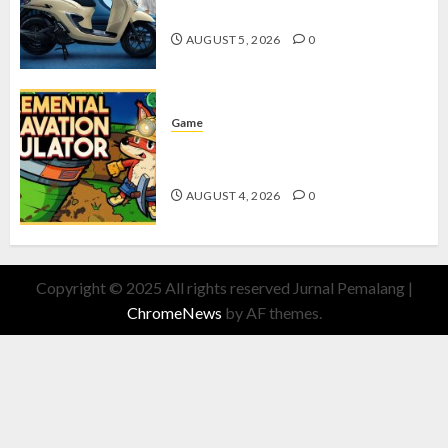
dengan Fitur Canggih
AUGUST 5, 2026
0
Game
Kin and Quarry, Game Seru dengan
Tantangan Menarik untuk Pemula
AUGUST 4, 2026
0
Copyright © 2025 All rights reserved Jurnal Pemalang
|
ChromeNews
by AF themes.