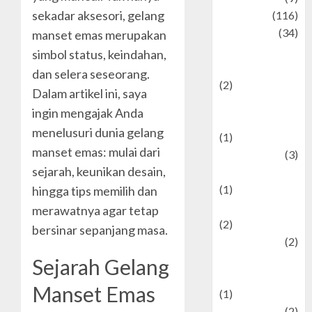
sekadar aksesori, gelang
Culinary
(116)
Culture
(34)
manset emas merupakan
culture and
simbol status, keindahan,
festivals
dan selera seseorang.
(2)
Dalam artikel ini, saya
Current Affairs
ingin mengajak Anda
& Social Issues
menelusuri dunia gelang
(1)
manset emas: mulai dari
Defense
(3)
sejarah, keunikan desain,
Demographics
(1)
hingga tips memilih dan
Digital Culture
merawatnya agar tetap
(2)
bersinar sepanjang masa.
Economics
(2)
education and
Sejarah Gelang
examination
Manset Emas
(1)
Ekonomi
(2)