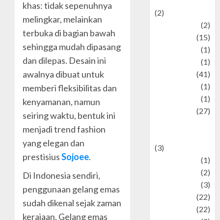
Mysteries
khas: tidak sepenuhnya
(2)
melingkar, melainkan
history
(2)
terbuka di bagian bawah
information
(15)
sehingga mudah dipasang
Jewelry
(1)
dan dilepas. Desain ini
Kimia
(1)
awalnya dibuat untuk
Kuliner
(41)
language
(1)
memberi fleksibilitas dan
legacy
(1)
kenyamanan, namun
Lifestyle
(27)
seiring waktu, bentuk ini
Lifestyle and
menjadi trend fashion
Food
yang elegan dan
(3)
prestisius
Sojoee
.
Literature
(1)
luxury
(2)
Di Indonesia sendiri,
Mitology
(3)
penggunaan gelang emas
Movie
(22)
sudah dikenal sejak zaman
News
(22)
kerajaan. Gelang emas