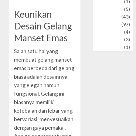
Stories
(1)
Tech
(5)
Keunikan
technology
(43)
Desain Gelang
Travel
(97)
Wildlife
(4)
Manset Emas
World
(3)
wrestling
(1)
Salah satu hal yang
membuat gelang manset
emas berbeda dari gelang
biasa adalah desainnya
yang elegan namun
fungsional. Gelang ini
biasanya memiliki
ketebalan dan lebar yang
bervariasi, menyesuaikan
dengan gaya pemakai.