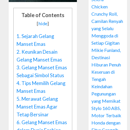
Chicken
Crunchy Roll,
Table of Contents
Camilan Renyah
[
hide
]
yang Selalu
Menggoda di
1.
Sejarah Gelang
Setiap Gigitan
Manset Emas
Mikie Funland,
2.
Keunikan Desain
Destinasi
Gelang Manset Emas
Hiburan Penuh
3.
Gelang Manset Emas
Keseruan di
Sebagai Simbol Status
Tengah
4.
Tips Memilih Gelang
Keindahan
Manset Emas
Pegunungan
5.
Merawat Gelang
yang Memikat
Manset Emas Agar
Stylo 160 ABS,
Tetap Bersinar
Motor Terbaik
6.
Gelang Manset Emas
Honda dengan
Fitur Canggih