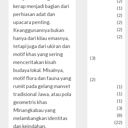
Olahraga
(2)
kerap menjadi bagian dari
Pet
(1)
perhiasan adat dan
Plaace
(2)
upacara penting.
policy
(2)
Politic
(2)
Keanggunannya bukan
politics
(2)
hanya dari kilau emasnya,
programming
tetapi juga dari ukiran dan
language
motif khas yang sering
(3)
menceritakan kisah
renewable
budaya lokal. Misalnya,
energy
motif flora dan fauna yang
(2)
rumit pada gelang manset
Review
(1)
Science
(1)
tradisional Jawa, atau pola
Seni
(1)
geometris khas
Social Issues
(3)
Minangkabau yang
sport
(8)
melambangkan identitas
Sports
(22)
dan keindahan.