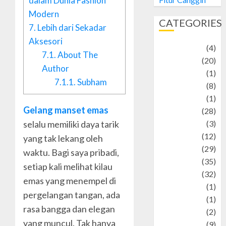
dalam Dunia Fashion
Modern
CATEGORIES
7.
Lebih dari Sekadar
Aksesori
Adventure
(4)
7.1.
About The
Animal
(20)
Author
anime
(1)
7.1.1.
Subham
Artist
(8)
Asteroid
(1)
Gelang manset emas
Automotif
(28)
selalu memiliki daya tarik
Automotive
(3)
beauty
(12)
yang tak lekang oleh
biographi
(29)
waktu. Bagi saya pribadi,
Blog
(35)
setiap kali melihat kilau
Business
(32)
emas yang menempel di
cartoon
(1)
pergelangan tangan, ada
Charity
(1)
rasa bangga dan elegan
Creative
(2)
yang muncul. Tak hanya
Culinarty
(9)