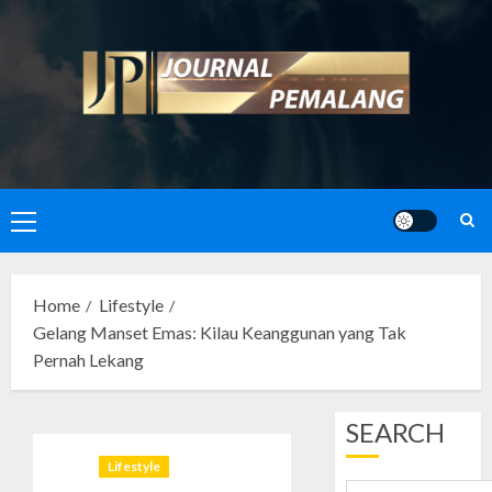
Skip
to
content
Primary
Menu
Home
Lifestyle
Gelang Manset Emas: Kilau Keanggunan yang Tak
Pernah Lekang
SEARCH
Lifestyle