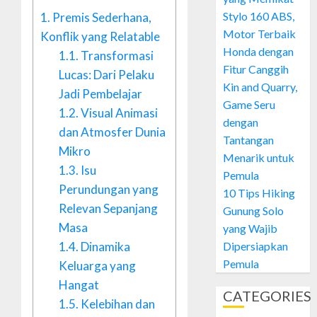
Stylo 160 ABS,
1.
Premis Sederhana,
Motor Terbaik
Konflik yang Relatable
Honda dengan
1.1.
Transformasi
Fitur Canggih
Lucas: Dari Pelaku
Kin and Quarry,
Jadi Pembelajar
Game Seru
1.2.
Visual Animasi
dengan
dan Atmosfer Dunia
Tantangan
Mikro
Menarik untuk
1.3.
Isu
Pemula
Perundungan yang
10 Tips Hiking
Relevan Sepanjang
Gunung Solo
Masa
yang Wajib
Dipersiapkan
1.4.
Dinamika
Pemula
Keluarga yang
Hangat
CATEGORIES
1.5.
Kelebihan dan