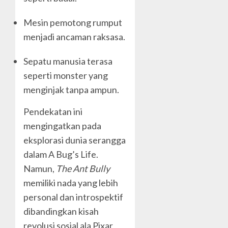
Mesin pemotong rumput
menjadi ancaman raksasa.
Sepatu manusia terasa
seperti monster yang
menginjak tanpa ampun.
Pendekatan ini
mengingatkan pada
eksplorasi dunia serangga
dalam
A Bug’s Life
.
Namun,
The Ant Bully
memiliki nada yang lebih
personal dan introspektif
dibandingkan kisah
revolusi sosial ala Pixar