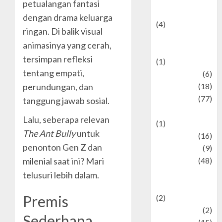
petualangan fantasi
Celebrity News
dengan drama keluarga
(4)
ringan. Di balik visual
Events &
animasinya yang cerah,
Celebrations
tersimpan refleksi
(1)
tentang empati,
Fashion
(6)
Finance
(18)
perundungan, dan
food
(77)
tanggung jawab sosial.
Food Creations
Lalu, seberapa relevan
(1)
The Ant Bully
untuk
Game
(16)
penonton Gen Z dan
geopolitics
(9)
Health
(48)
milenial saat ini? Mari
Historical
telusuri lebih dalam.
Mysteries
Premis
(2)
history
(2)
Sederhana,