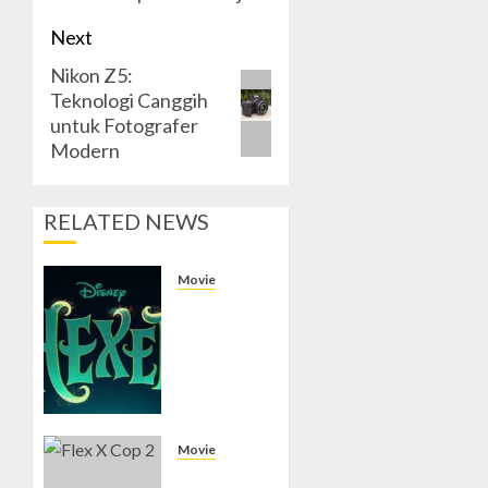
Next
Nikon Z5:
Next
Teknologi Canggih
post:
untuk Fotografer
Modern
RELATED NEWS
Movie
Hexed
Review:
Film
Animasi
yang
Wajib
Ditonton
Movie
Review