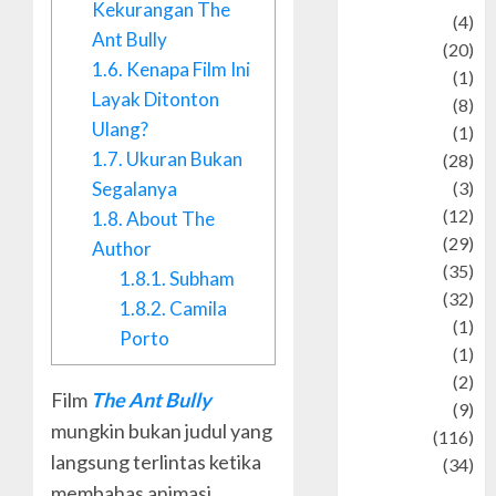
Kekurangan The
Adventure
(4)
Ant Bully
Animal
(20)
1.6.
Kenapa Film Ini
anime
(1)
Layak Ditonton
Artist
(8)
Ulang?
Asteroid
(1)
1.7.
Ukuran Bukan
Automotif
(28)
Automotive
(3)
Segalanya
beauty
(12)
1.8.
About The
biographi
(29)
Author
Blog
(35)
1.8.1.
Subham
Business
(32)
1.8.2.
Camila
cartoon
(1)
Porto
Charity
(1)
Creative
(2)
Film
The Ant Bully
Culinarty
(9)
mungkin bukan judul yang
Culinary
(116)
langsung terlintas ketika
Culture
(34)
membahas animasi
culture and