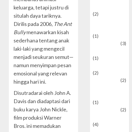
festivals
keluarga, tetapi justru di
(2)
situlah daya tariknya.
Current Affairs
Dirilis pada 2006,
The Ant
& Social Issues
Bully
menawarkan kisah
(1)
sederhana tentang anak
Defense
(3)
laki-laki yang mengecil
Demographics
menjadi seukuran semut—
(1)
namun menyimpan pesan
Digital Culture
(2)
emosional yang relevan
Economics
(2)
hingga hari ini.
education and
Disutradarai oleh
John A.
examination
Davis
dan diadaptasi dari
(1)
buku karya
John Nickle
,
Ekonomi
(2)
Entertainment
film produksi
Warner
(4)
Bros.
ini memadukan
Entertainment &