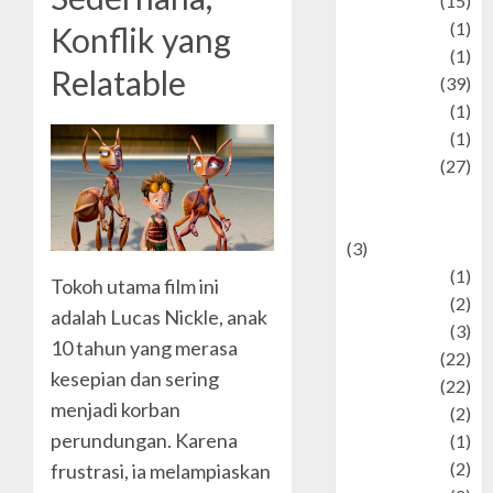
information
(15)
Jewelry
(1)
Konflik yang
Kimia
(1)
Relatable
Kuliner
(39)
language
(1)
legacy
(1)
Lifestyle
(27)
Lifestyle and
Food
(3)
Literature
(1)
Tokoh utama film ini
luxury
(2)
adalah Lucas Nickle, anak
Mitology
(3)
10 tahun yang merasa
Movie
(22)
kesepian dan sering
News
(22)
menjadi korban
Olahraga
(2)
perundungan. Karena
Pet
(1)
Plaace
(2)
frustrasi, ia melampiaskan