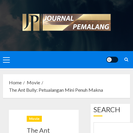
Skip
to
content
Primary
Menu
Home
Movie
The Ant Bully: Petualangan Mini Penuh Makna
SEARCH
Movie
The Ant