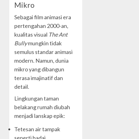
Mikro
Sebagai film animasi era
pertengahan 2000-an,
kualitas visual
The Ant
Bully
mungkin tidak
semulus standar animasi
modern. Namun, dunia
mikro yang dibangun
terasa imajinatif dan
detail.
Lingkungan taman
belakang rumah diubah
menjadi lanskap epik:
Tetesan air tampak
seperti badai.