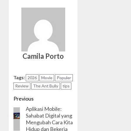
Camila Porto
Tags:
2026
Movie
Populer
Review
The Ant Bully
tips
Post
Previous
Aplikasi Mobile:
navigation
Previous
Sahabat Digital yang
post:
Mengubah Cara Kita
Hidup dan Bekerja