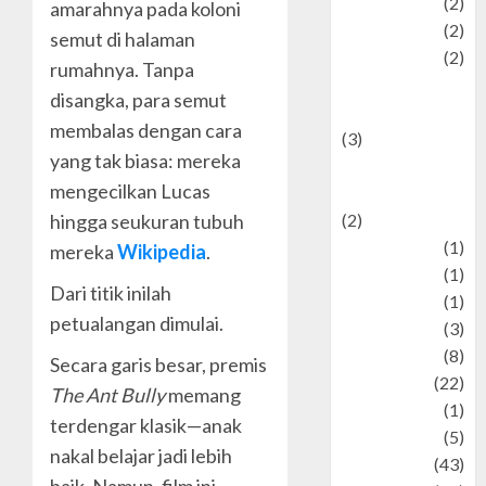
policy
(2)
amarahnya pada koloni
Politic
(2)
semut di halaman
politics
(2)
rumahnya. Tanpa
programming
disangka, para semut
language
membalas dengan cara
(3)
yang tak biasa: mereka
renewable
mengecilkan Lucas
energy
hingga seukuran tubuh
(2)
Review
(1)
mereka
Wikipedia
.
Science
(1)
Dari titik inilah
Seni
(1)
petualangan dimulai.
Social Issues
(3)
sport
(8)
Secara garis besar, premis
Sports
(22)
The Ant Bully
memang
Stories
(1)
terdengar klasik—anak
Tech
(5)
nakal belajar jadi lebih
technology
(43)
baik. Namun, film ini