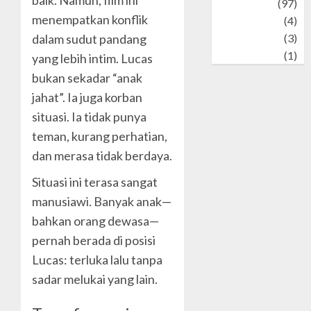
Travel
(97)
menempatkan konflik
Wildlife
(4)
dalam sudut pandang
World
(3)
wrestling
(1)
yang lebih intim. Lucas
bukan sekadar “anak
jahat”. Ia juga korban
situasi. Ia tidak punya
teman, kurang perhatian,
dan merasa tidak berdaya.
Situasi ini terasa sangat
manusiawi. Banyak anak—
bahkan orang dewasa—
pernah berada di posisi
Lucas: terluka lalu tanpa
sadar melukai yang lain.