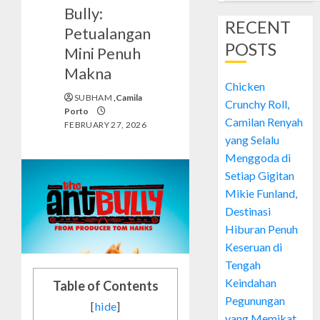
Bully:
RECENT
Petualangan
POSTS
Mini Penuh
Makna
Chicken
SUBHAM
,Camila
Crunchy Roll,
Porto
Camilan Renyah
FEBRUARY 27, 2026
yang Selalu
Menggoda di
Setiap Gigitan
Mikie Funland,
Destinasi
Hiburan Penuh
Keseruan di
Tengah
Keindahan
Table of Contents
Pegunungan
[
hide
]
yang Memikat