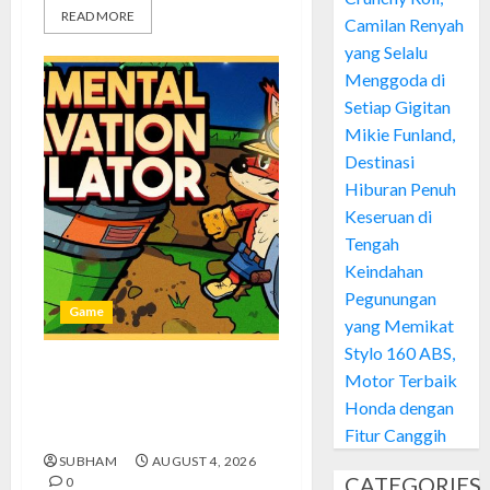
READ MORE
Camilan Renyah
yang Selalu
Menggoda di
Setiap Gigitan
Mikie Funland,
Destinasi
Hiburan Penuh
Keseruan di
Tengah
Keindahan
Pegunungan
Game
yang Memikat
Stylo 160 ABS,
Motor Terbaik
Kin and Quarry, Game Seru
Honda dengan
dengan Tantangan Menarik
untuk Pemula
Fitur Canggih
SUBHAM
AUGUST 4, 2026
CATEGORIES
0