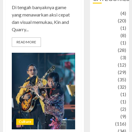
Di tengah banyaknya game
Adventure
(4)
yang menawarkan aksi cepat
Animal
(20)
dan visual memukau, Kin and
anime
(1)
Quarry...
Artist
(8)
READ MORE
Asteroid
(1)
Automotif
(28)
Automotive
(3)
beauty
(12)
biographi
(29)
Blog
(35)
Business
(32)
cartoon
(1)
Charity
(1)
Creative
(2)
Culinarty
(9)
Culture
Culinary
(116)
Culture
(34)