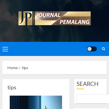
Skip
to
content
Primary
Menu
Home
tips
SEARCH
tips