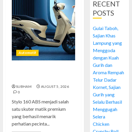
RECENT
POSTS
Gulai Taboh,
Sajian Khas
Lampung yang
Menggoda
Automotif
dengan Kuah
Gurih dan
Stylo 160 ABS, Motor Terbaik
Aroma Rempah
Honda dengan Fitur Canggih
Telur Dadar
SUBHAM
AUGUST 5, 2026
Kornet, Sajian
0
Gurih yang
Stylo 160 ABS menjadi salah
Selalu Berhasil
satu skuter matik premium
Menggugah
yang berhasil menarik
Selera
perhatian pecinta...
Chicken
Crunchy Roll,