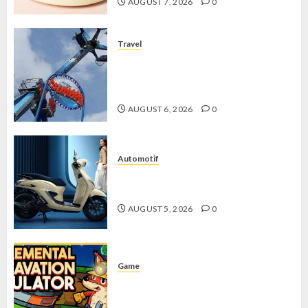
AUGUST 7, 2026
0
Travel
Mikie Funland, Destinasi Hiburan
Penuh Keseruan di Tengah Keindahan
Pegunungan yang Memikat
AUGUST 6, 2026
0
Automotif
Stylo 160 ABS, Motor Terbaik Honda
dengan Fitur Canggih
AUGUST 5, 2026
0
Game
Kin and Quarry, Game Seru dengan
Tantangan Menarik untuk Pemula