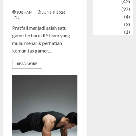
technology
(43)
Ketagihan
Travel
(97)
SUBHAM
JUNE 9, 2026
Wildlife
(4)
0
World
(3)
Pratfall menjadi salah satu
wrestling
(1)
game terbaru di Steam yang
mulai menarik perhatian
komunitas gamer....
READ MORE