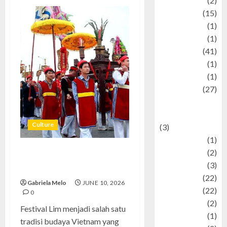
history
(2)
information
(15)
Jewelry
(1)
Kimia
(1)
Kuliner
(41)
language
(1)
legacy
(1)
Lifestyle
(27)
Lifestyle and
Food
Culture
(3)
Literature
(1)
luxury
(2)
Festival Lim, Tradisi Unik
Mitology
(3)
Vietnam yang Penuh Harmoni
Movie
(22)
Gabriela Melo
JUNE 10, 2026
News
(22)
0
Olahraga
(2)
Festival Lim menjadi salah satu
Pet
(1)
tradisi budaya Vietnam yang