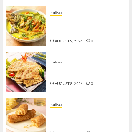
Kuliner
Gulai Taboh, Sajian Khas Lampung
yang Menggoda dengan Kuah Gurih
dan Aroma Rempah
AUGUST 9, 2026
0
Kuliner
Telur Dadar Kornet, Sajian Gurih yang
Selalu Berhasil Menggugah Selera
AUGUST 8, 2026
0
Kuliner
Chicken Crunchy Roll, Camilan
Renyah yang Selalu Menggoda di
Setiap Gigitan