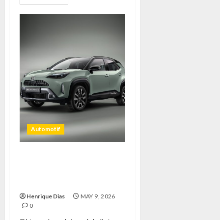
Automotif
Yaris Cross: Mobil Keluarga
Modern yang Ramah
Lingkungan
Henrique Dias
MAY 9, 2026
0