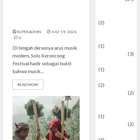
culture and
Solo Keroncong Festival,
festivals
Warisan Tradisi yang Tetap
(2)
Hidup
Current Affairs
SUPERADMIN
JULY 19, 2026
& Social Issues
0
(1)
Di tengah derasnya arus musik
Defense
(3)
modern, Solo Keroncong
Demographics
Festival hadir sebagai bukti
(1)
bahwa musik...
Digital Culture
(2)
READ MORE
Economics
(2)
education and
examination
(1)
Ekonomi
(2)
Entertainment
(4)