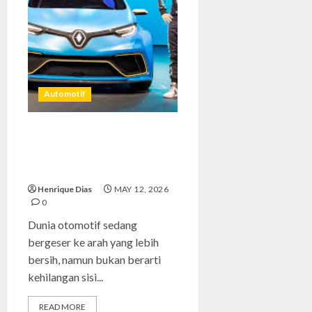
Automotif
Renault Zoe: Alasan Mengapa
Mobil Listrik Ini Menjadi
Idaman Pria
Henrique Dias
MAY 12, 2026
0
Dunia otomotif sedang
bergeser ke arah yang lebih
bersih, namun bukan berarti
kehilangan sisi...
READ MORE