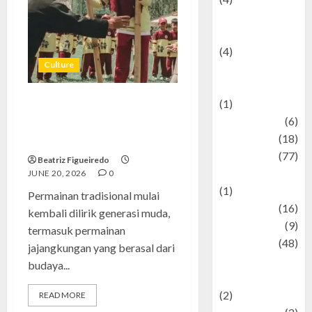
Entertainment &
Celebrity News
(4)
Culture
Events &
Celebrations
(1)
Permainan Jajangkungan,
Fashion
(6)
Budaya Tradisional Jawa yang
Finance
(18)
Masih Seru Dimainkan
food
(77)
Beatriz Figueiredo
Food Creations
JUNE 20, 2026
0
(1)
Permainan tradisional mulai
Game
(16)
kembali dilirik generasi muda,
geopolitics
(9)
termasuk permainan
Health
(48)
jajangkungan yang berasal dari
Historical
budaya...
Mysteries
(2)
READ MORE