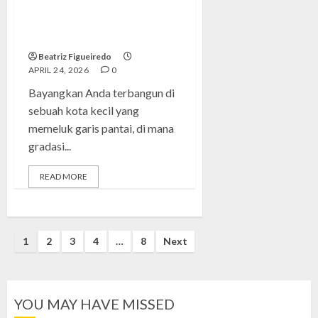
Menjelajahi Luwuk Banggai:
Permata Tersembunyi di
Sulawesi
Beatriz Figueiredo
APRIL 24, 2026
0
Bayangkan Anda terbangun di
sebuah kota kecil yang
memeluk garis pantai, di mana
gradasi...
READ MORE
Posts
1
2
3
4
…
8
Next
pagination
YOU MAY HAVE MISSED