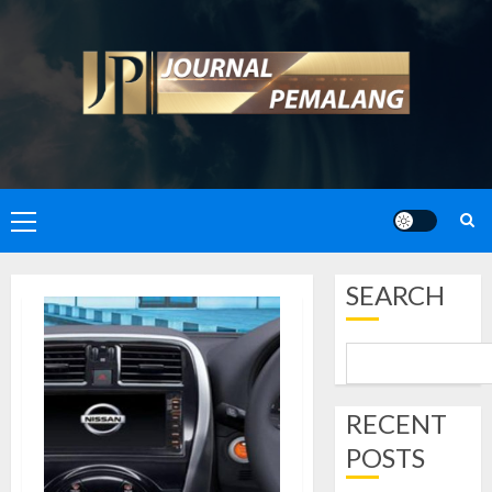
Skip
to
content
Primary
Menu
SEARCH
RECENT
POSTS