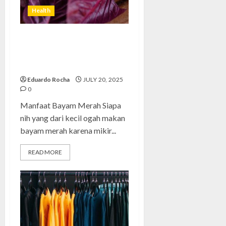
Health
Manfaat Bayam Merah:
Rahasia Daun Sejuta Khasiat
yang Sering Diremehkan!
Eduardo Rocha
JULY 20, 2025
0
Manfaat Bayam Merah Siapa
nih yang dari kecil ogah makan
bayam merah karena mikir...
READ MORE