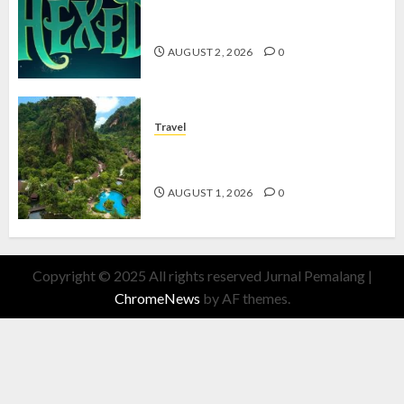
Hexed Review: Film Animasi yang
Wajib Ditonton
AUGUST 2, 2026
0
Travel
The Banjaran Hotsprings Retreat,
Resort Mewah Bernuansa Alam
AUGUST 1, 2026
0
Copyright © 2025 All rights reserved Jurnal Pemalang
|
ChromeNews
by AF themes.