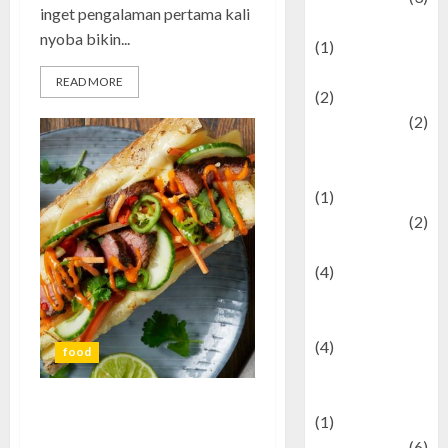
inget pengalaman pertama kali
Demographics
nyoba bikin...
(1)
Digital Culture
READ MORE
(2)
Economics
(2)
education and
examination
(1)
Ekonomi
(2)
Entertainment
(4)
Entertainment &
Celebrity News
(4)
food
Events &
Celebrations
Banh Mi: Pengalaman, Cerita,
(1)
dan Tips Menikmati Roti
Fashion
(6)