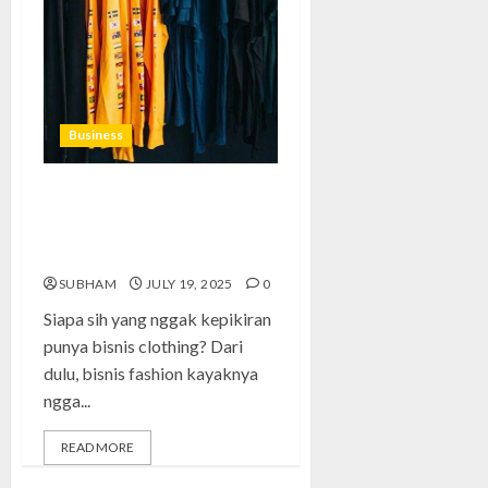
Business
Bisnis Clothing: Cara Gokil
Bangun Brand yang Beda dan
Laku Keras
SUBHAM
JULY 19, 2025
0
Siapa sih yang nggak kepikiran
punya bisnis clothing? Dari
dulu, bisnis fashion kayaknya
ngga...
READ MORE