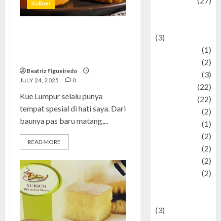
Lifestyle
(27)
Kuliner
Lifestyle and
Food
Kue Lumpur: Resep Rahasia,
(3)
Pengalaman Gagal, dan Tips
Literature
(1)
Anti Gagal dari Dapurku
luxury
(2)
Beatriz Figueiredo
Mitology
(3)
JULY 24, 2025
0
Movie
(22)
Kue Lumpur selalu punya
News
(22)
tempat spesial di hati saya. Dari
Olahraga
(2)
baunya pas baru matang,...
Pet
(1)
Plaace
(2)
READ MORE
policy
(2)
Politic
(2)
politics
(2)
programming
language
(3)