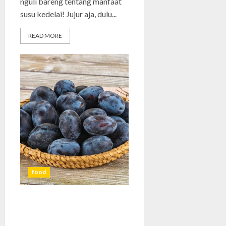
nguli bareng tentang manfaat
susu kedelai! Jujur aja, dulu...
READ MORE
food
Buah Jamblang: Rahasia Segar,
Legendaris, dan Kaya Manfaat