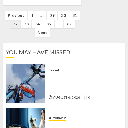
Posts
Previous
1
…
29
30
31
32
33
34
35
…
87
pagination
Next
YOU MAY HAVE MISSED
Travel
Mikie Funland, Destinasi Hiburan
Penuh Keseruan di Tengah Keindahan
Pegunungan yang Memikat
AUGUST 6, 2026
0
Automotif
Stylo 160 ABS, Motor Terbaik Honda