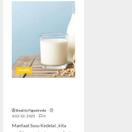
Health
Manfaat Susu Kedelai: Rahasia
Sehat Enak yang Jarang
Disadari
Beatriz Figueiredo
JULY 22, 2025
0
Manfaat Susu Kedelai , kita