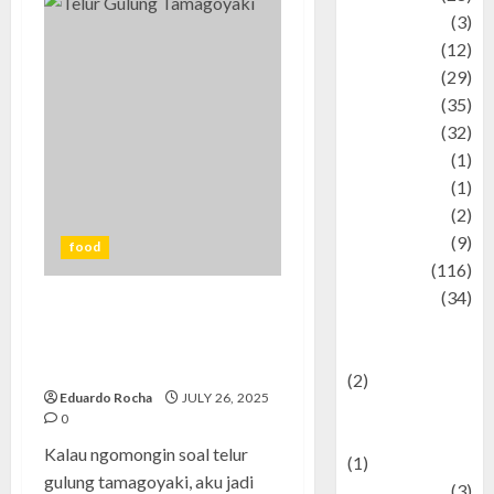
Automotive
(3)
beauty
(12)
biographi
(29)
Blog
(35)
Business
(32)
cartoon
(1)
Charity
(1)
Creative
(2)
Culinarty
(9)
food
Culinary
(116)
Culture
(34)
Telur Gulung Tamagoyaki:
culture and
Rahasia Praktis Membuatnya
festivals
yang Bikin Nagih!
(2)
Eduardo Rocha
JULY 26, 2025
Current Affairs
0
& Social Issues
Kalau ngomongin soal telur
(1)
gulung tamagoyaki, aku jadi
Defense
(3)