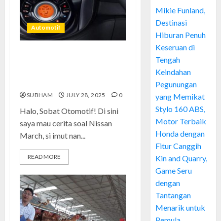
Mikie Funland,
Destinasi
Automotif
Hiburan Penuh
Keseruan di
Tengah
Nissan March: Cerita Jujur
memilih produk mobil ini agar
Keindahan
tidak salah langkah
Pegunungan
SUBHAM
JULY 28, 2025
0
yang Memikat
Stylo 160 ABS,
Halo, Sobat Otomotif! Di sini
Motor Terbaik
saya mau cerita soal Nissan
Honda dengan
March, si imut nan...
Fitur Canggih
READ MORE
Kin and Quarry,
Game Seru
dengan
Tantangan
Menarik untuk
Pemula