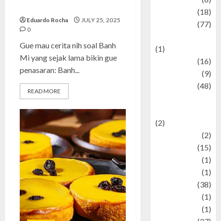
Legendaris Vietnam
Finance
(18)
Eduardo Rocha
JULY 25, 2025
food
(77)
0
Food Creations
Gue mau cerita nih soal Banh
(1)
Mi yang sejak lama bikin gue
Game
(16)
penasaran: Banh...
geopolitics
(9)
Health
(48)
READ MORE
Historical
Mysteries
(2)
history
(2)
information
(15)
Jewelry
(1)
Kimia
(1)
Kuliner
(38)
language
(1)
legacy
(1)