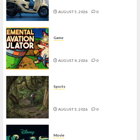
dengan Fitur Canggih
AUGUST 5, 2026
0
Game
Kin and Quarry, Game Seru dengan
Tantangan Menarik untuk Pemula
AUGUST 4, 2026
0
Sports
10 Tips Hiking Gunung Solo yang
Wajib Dipersiapkan Pemula
AUGUST 3, 2026
0
Movie