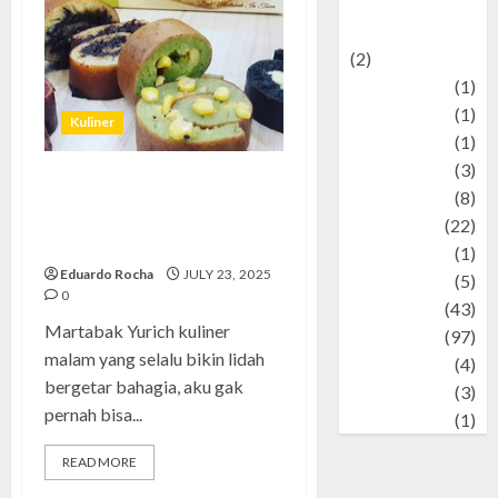
renewable
energy
(2)
Review
(1)
Science
(1)
Kuliner
Seni
(1)
Social Issues
(3)
Martabak Yurich: Pengalaman
sport
(8)
dan Tips Memilih Martabak
Sports
(22)
Favorit
Stories
(1)
Eduardo Rocha
JULY 23, 2025
Tech
(5)
0
technology
(43)
Martabak Yurich kuliner
Travel
(97)
malam yang selalu bikin lidah
Wildlife
(4)
bergetar bahagia, aku gak
World
(3)
pernah bisa...
wrestling
(1)
READ MORE