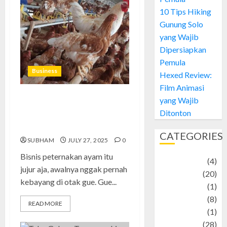
10 Tips Hiking
Gunung Solo
yang Wajib
Dipersiapkan
Pemula
Business
Hexed Review:
Film Animasi
yang Wajib
Bisnis Peternakan Ayam: Cara
Ditonton
Gue Bangkit Setelah Gagal &
Tips Jitu Biar Nggak Boncos
CATEGORIES
SUBHAM
JULY 27, 2025
0
Bisnis peternakan ayam itu
Adventure
(4)
jujur aja, awalnya nggak pernah
Animal
(20)
kebayang di otak gue. Gue...
anime
(1)
Artist
(8)
READ MORE
Asteroid
(1)
Automotif
(28)