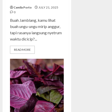
yang Jarang Diketahui
Camila Porto
JULY 21, 2025
0
Buah Jamblang, kamu lihat
buah ungu-ungu mirip anggur,
tapi rasanya langsung nyetrum
waktu dicicip?...
READ MORE