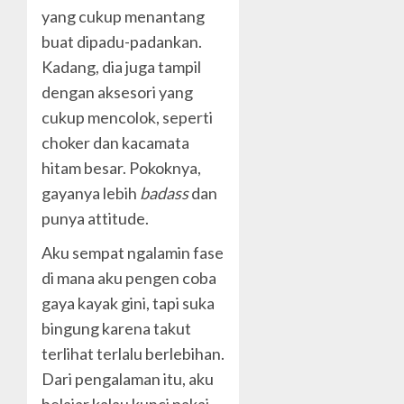
yang cukup menantang
buat dipadu-padankan.
Kadang, dia juga tampil
dengan aksesori yang
cukup mencolok, seperti
choker dan kacamata
hitam besar. Pokoknya,
gayanya lebih
badass
dan
punya attitude.
Aku sempat ngalamin fase
di mana aku pengen coba
gaya kayak gini, tapi suka
bingung karena takut
terlihat terlalu berlebihan.
Dari pengalaman itu, aku
belajar kalau kunci pakai