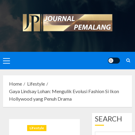
Skip
to
content
Primary
Menu
Home
Lifestyle
Gaya Lindsay Lohan: Mengulik Evolusi Fashion Si Ikon
Hollywood yang Penuh Drama
SEARCH
Lifestyle