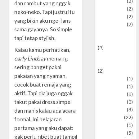
Plaace
(2)
dan rambut yang nggak
policy
(2)
neko-neko. Tapi justru itu
Politic
(2)
yang bikin aku nge-fans
politics
(2)
sama gayanya. So simple
programming
tapi tetap stylish.
language
(3)
Kalau kamu perhatikan,
renewable
early Lindsay
memang
energy
sering banget pakai
(2)
pakaian yang nyaman,
Review
(1)
cocok buat remaja yang
Science
(1)
aktif. Tapi dia juga nggak
Seni
(1)
takut pakai dress simpel
Social Issues
(3)
sport
(8)
dan manis kalau ada acara
Sports
(22)
formal. Ini pelajaran
Stories
(1)
pertama yang aku dapat:
Tech
(5)
gak perlu ribet buat tampil