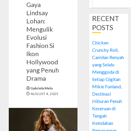
Gaya
Lindsay
RECENT
Lohan:
POSTS
Mengulik
Evolusi
Chicken
Fashion Si
Crunchy Roll,
Ikon
Camilan Renyah
Hollywood
yang Selalu
yang Penuh
Menggoda di
Drama
Setiap Gigitan
Mikie Funland,
Gabriela Melo
Destinasi
AUGUST 4, 2025
Hiburan Penuh
Keseruan di
Tengah
Keindahan
Pegunungan