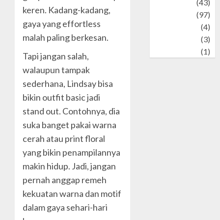
technology
(43)
keren. Kadang-kadang,
Travel
(97)
gaya yang effortless
Wildlife
(4)
malah paling berkesan.
World
(3)
wrestling
(1)
Tapi jangan salah,
walaupun tampak
sederhana, Lindsay bisa
bikin outfit basic jadi
stand out. Contohnya, dia
suka banget pakai warna
cerah atau print floral
yang bikin penampilannya
makin hidup. Jadi, jangan
pernah anggap remeh
kekuatan warna dan motif
dalam gaya sehari-hari