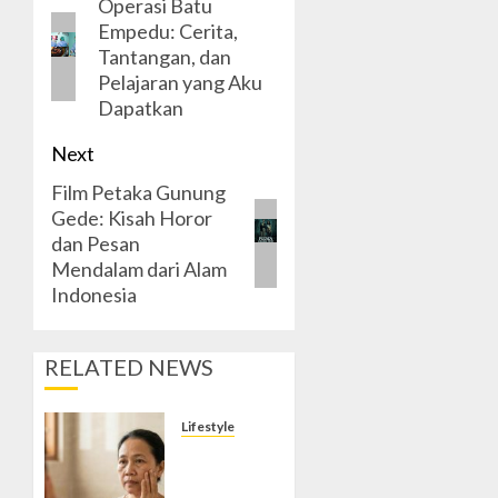
Operasi Batu
navigation
Previous
Empedu: Cerita,
post:
Tantangan, dan
Pelajaran yang Aku
Dapatkan
Next
Film Petaka Gunung
Next
Gede: Kisah Horor
post:
dan Pesan
Mendalam dari Alam
Indonesia
RELATED NEWS
Lifestyle
Mengenal
Wajah