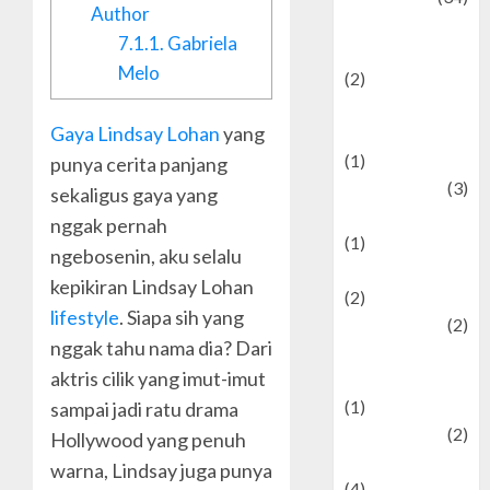
Author
culture and
7.1.1.
Gabriela
festivals
Melo
(2)
Current Affairs
Gaya Lindsay Lohan
yang
& Social Issues
(1)
punya cerita panjang
Defense
(3)
sekaligus gaya yang
Demographics
nggak pernah
(1)
ngebosenin, aku selalu
Digital Culture
kepikiran Lindsay Lohan
(2)
lifestyle
. Siapa sih yang
Economics
(2)
nggak tahu nama dia? Dari
education and
aktris cilik yang imut-imut
examination
(1)
sampai jadi ratu drama
Ekonomi
(2)
Hollywood yang penuh
Entertainment
warna, Lindsay juga punya
(4)