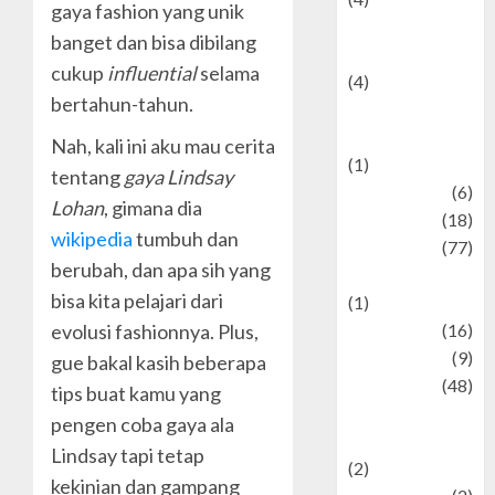
gaya fashion yang unik
Entertainment &
banget dan bisa dibilang
Celebrity News
cukup
influential
selama
(4)
bertahun-tahun.
Events &
Celebrations
Nah, kali ini aku mau cerita
(1)
tentang
gaya Lindsay
Fashion
(6)
Lohan
, gimana dia
Finance
(18)
wikipedia
tumbuh dan
food
(77)
berubah, dan apa sih yang
Food Creations
bisa kita pelajari dari
(1)
evolusi fashionnya. Plus,
Game
(16)
geopolitics
(9)
gue bakal kasih beberapa
Health
(48)
tips buat kamu yang
Historical
pengen coba gaya ala
Mysteries
Lindsay tapi tetap
(2)
kekinian dan gampang