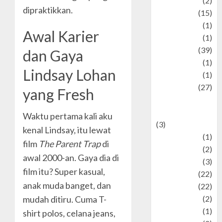
history
(2)
dipraktikkan.
information
(15)
Jewelry
(1)
Awal Karier
Kimia
(1)
Kuliner
(39)
dan Gaya
language
(1)
Lindsay Lohan
legacy
(1)
Lifestyle
(27)
yang Fresh
Lifestyle and
Food
Waktu pertama kali aku
(3)
kenal Lindsay, itu lewat
Literature
(1)
film
The Parent Trap
di
luxury
(2)
awal 2000-an. Gaya dia di
Mitology
(3)
film itu? Super kasual,
Movie
(22)
anak muda banget, dan
News
(22)
mudah ditiru. Cuma T-
Olahraga
(2)
Pet
(1)
shirt polos, celana jeans,