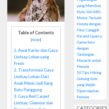
yang Memikat
Stylo 160 ABS,
Motor Terbaik
Honda dengan
Fitur Canggih
Table of Contents
Kin and Quarry,
[
hide
]
Game Seru
dengan
1.
Awal Karier dan Gaya
Tantangan
Lindsay Lohan yang
Menarik untuk
Fresh
Pemula
2.
Transformasi Gaya
10 Tips Hiking
Lindsay Lohan: Dari
Gunung Solo
Anak Manis Jadi Sang
yang Wajib
Ratu Panggung
Dipersiapkan
3.
Gaya Red Carpet
Pemula
Lindsay: Glamour dan
CATEGORIES