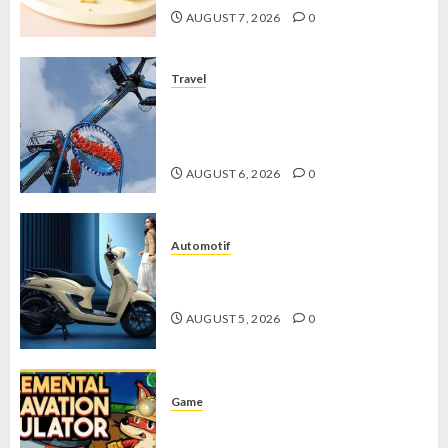
AUGUST 7, 2026
0
Travel
Mikie Funland, Destinasi Hiburan
Penuh Keseruan di Tengah Keindahan
Pegunungan yang Memikat
AUGUST 6, 2026
0
Automotif
Stylo 160 ABS, Motor Terbaik Honda
dengan Fitur Canggih
AUGUST 5, 2026
0
Game
Kin and Quarry, Game Seru dengan