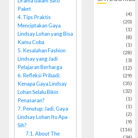
Drama dalam Satu
Paket
Adventure
(4)
4.
Tips Praktis
Animal
(20)
Menciptakan Gaya
anime
(1)
Lindsay Lohan yang Bisa
Artist
(8)
Kamu Coba
Asteroid
(1)
5.
Kesalahan Fashion
Automotif
(28)
Lindsay yang Jadi
Automotive
(3)
Pelajaran Berharga
beauty
(12)
6.
Refleksi Pribadi:
biographi
(29)
Blog
(35)
Kenapa Gaya Lindsay
Business
(32)
Lohan Selalu Bikin
cartoon
(1)
Penasaran?
Charity
(1)
7.
Penutup: Jadi, Gaya
Creative
(2)
Lindsay Lohan Itu Apa
Culinarty
(9)
Sih?
Culinary
(116)
7.1.
About The
Culture
(34)