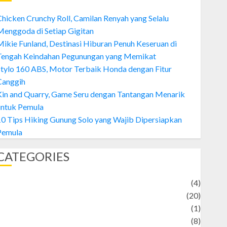
hicken Crunchy Roll, Camilan Renyah yang Selalu
enggoda di Setiap Gigitan
ikie Funland, Destinasi Hiburan Penuh Keseruan di
Tengah Keindahan Pegunungan yang Memikat
tylo 160 ABS, Motor Terbaik Honda dengan Fitur
Canggih
Kin and Quarry, Game Seru dengan Tantangan Menarik
untuk Pemula
0 Tips Hiking Gunung Solo yang Wajib Dipersiapkan
Pemula
CATEGORIES
Adventure
(4)
Animal
(20)
anime
(1)
rtist
(8)