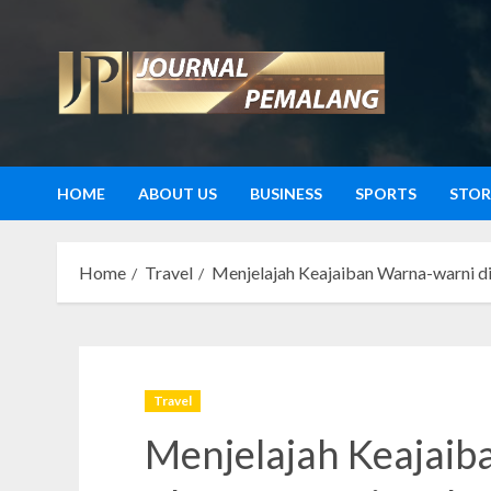
Skip
to
content
HOME
ABOUT US
BUSINESS
SPORTS
STOR
Home
Travel
Menjelajah Keajaiban Warna-warni d
Travel
Menjelajah Keajaib