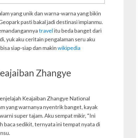
e
lam yang unik dan warna-warna yang bikin
eopark pasti bakal jadi destinasi impianmu.
, pemandangannya
travel
itu beda banget dari
di, yuk aku ceritain pengalaman seru aku
E
bisa siap-siap dan makin
wikipedia
Keajaiban Zhangye
g
Menjelajah Keajaiban Zhangye National
H
am yang warnanya nyentrik banget, kayak
h
arni super tajam. Aku sempat mikir, “Ini
i
h baca sedikit, ternyata ini tempat nyata di
ansu.