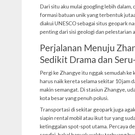
Dari situ aku mulai googling lebih dalam,
formasi batuan unik yang terbentuk jutaa
diakui UNESCO sebagai situs geopark nasi
penting dari sisi geologi dan pelestarian 
Perjalanan Menuju Zhan
Sedikit Drama dan Seru
Pergi ke Zhangye itu nggak semudah ke k
harus naik kereta selama sekitar 10 jam da
makin semangat. Di stasiun Zhangye, uda
kota besar yang penuh polusi.
Transportasi di sekitar geopark juga aga
siapin rental mobil atau ikut tur yang sud
ketinggalan spot-spot utama. Percaya de
sendiri, bakal banyak waktu terbuang bua