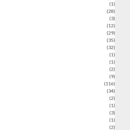
Asteroid
(1)
Automotif
(28)
Automotive
(3)
beauty
(12)
biographi
(29)
Blog
(35)
Business
(32)
cartoon
(1)
harity
(1)
reative
(2)
ulinarty
(9)
ulinary
(116)
ulture
(34)
ulture and festivals
(2)
urrent Affairs & Social Issues
(1)
Defense
(3)
Demographics
(1)
igital Culture
(2)