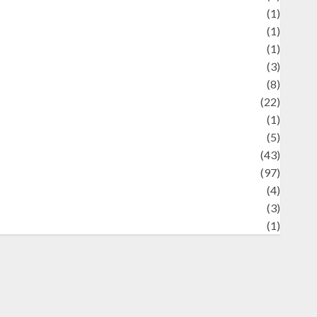
Review
(1)
Science
(1)
eni
(1)
ocial Issues
(3)
port
(8)
Sports
(22)
tories
(1)
Tech
(5)
technology
(43)
ravel
(97)
ildlife
(4)
World
(3)
restling
(1)