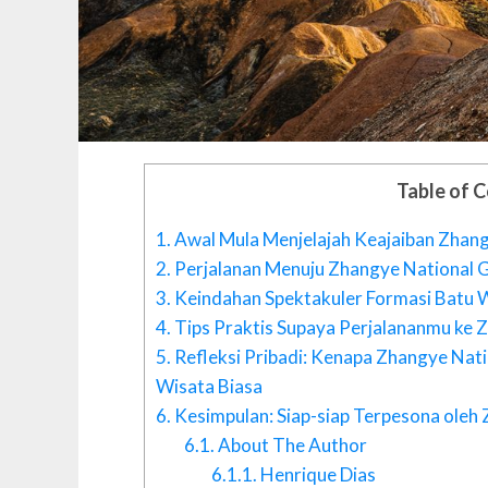
Table of 
1.
Awal Mula Menjelajah Keajaiban Zhan
2.
Perjalanan Menuju Zhangye National G
3.
Keindahan Spektakuler Formasi Batu 
4.
Tips Praktis Supaya Perjalananmu ke 
5.
Refleksi Pribadi: Kenapa Zhangye Na
Wisata Biasa
6.
Kesimpulan: Siap-siap Terpesona oleh
6.1.
About The Author
6.1.1.
Henrique Dias