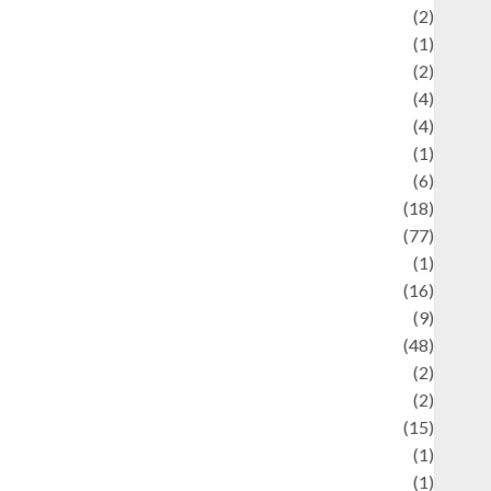
Economics
(2)
ducation and examination
(1)
Ekonomi
(2)
Entertainment
(4)
Entertainment & Celebrity News
(4)
vents & Celebrations
(1)
Fashion
(6)
Finance
(18)
food
(77)
Food Creations
(1)
Game
(16)
eopolitics
(9)
Health
(48)
istorical Mysteries
(2)
istory
(2)
nformation
(15)
Jewelry
(1)
Kimia
(1)