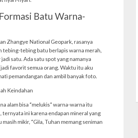
 Formasi Batu Warna-
S
m
S
s
ban Zhangye National Geopark, rasanya
an tebing-tebing batu berlapis warna merah,
S
r jadi satu. Ada satu spot yang namanya
adi favorit semua orang. Waktu itu aku
T
mati pemandangan dan ambil banyak foto.
W
w
na alam bisa “melukis” warna-warna itu
u, ternyata ini karena endapan mineral yang
u masih mikir, “Gila, Tuhan memang seniman