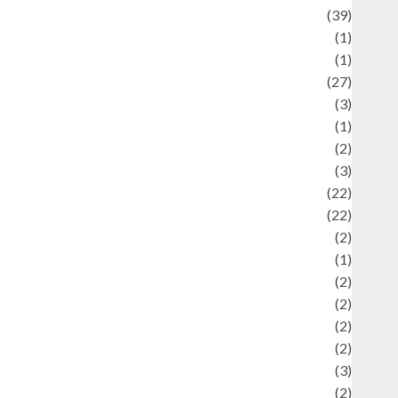
uliner
(39)
language
(1)
legacy
(1)
ifestyle
(27)
ifestyle and Food
(3)
iterature
(1)
uxury
(2)
Mitology
(3)
Movie
(22)
News
(22)
Olahraga
(2)
Pet
(1)
Plaace
(2)
olicy
(2)
olitic
(2)
olitics
(2)
programming language
(3)
renewable energy
(2)