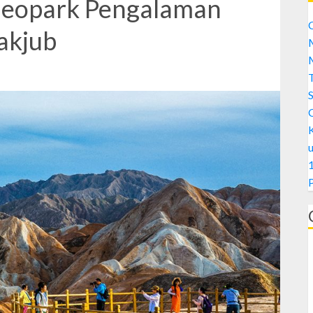
Geopark Pengalaman
C
Takjub
M
M
S
1
A