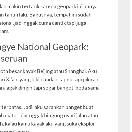
K
 dan makin tertarik karena geopark ini punya
n tahun lalu. Bagusnya, tempat ini sudah
onal, jadi nggak cuma cantik tapi juga
L
alam.
L
L
gye National Geopark:
l
-seruan
ota besar kayak Beijing atau Shanghai. Aku
ri Xi’an, yang bikin badan capek tapi pikiran
ra agak dingin tapi segar banget, beda sama
p
k terbatas. Jadi, aku sarankan banget buat
P
ah diatur biar nggak bingung nyari jalan atau
p
h, kalau kamu kayak aku yang suka eksplor
t nyari-nyari.