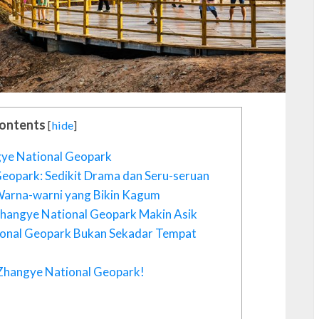
Contents
[
hide
]
C
gye National Geopark
C
eopark: Sedikit Drama dan Seru-seruan
C
Warna-warni yang Bikin Kagum
C
Zhangye National Geopark Makin Asik
C
tional Geopark Bukan Sekadar Tempat
c
C
 Zhangye National Geopark!
D