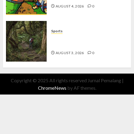
AUGUST 4, 2026
0
Sports
10 Tips Hiking Gunung Solo yang
Wajib Dipersiapkan Pemula
AUGUST 3, 2026
0
Copyright © 2025 All rights reserved Jurnal Pemalang
|
ChromeNews
by AF themes.