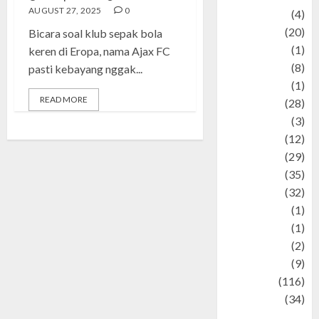
AUGUST 27, 2025
0
Adventure
(4)
Animal
(20)
Bicara soal klub sepak bola
anime
(1)
keren di Eropa, nama Ajax FC
Artist
(8)
pasti kebayang nggak...
Asteroid
(1)
READ MORE
Automotif
(28)
Automotive
(3)
beauty
(12)
biographi
(29)
Blog
(35)
Business
(32)
cartoon
(1)
Charity
(1)
Creative
(2)
Culinarty
(9)
Culinary
(116)
Culture
(34)
culture and