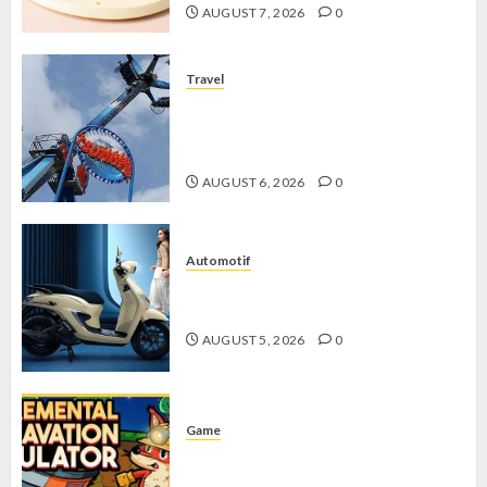
AUGUST 7, 2026
0
Travel
Mikie Funland, Destinasi Hiburan
Penuh Keseruan di Tengah Keindahan
Pegunungan yang Memikat
AUGUST 6, 2026
0
Automotif
Stylo 160 ABS, Motor Terbaik Honda
dengan Fitur Canggih
AUGUST 5, 2026
0
Game
Kin and Quarry, Game Seru dengan
Tantangan Menarik untuk Pemula