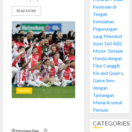
Keseruan di
READ MORE
Tengah
Keindahan
Pegunungan
yang Memikat
Stylo 160 ABS,
Motor Terbaik
Honda dengan
Fitur Canggih
Kin and Quarry,
Game Seru
dengan
Sports
Tantangan
Menarik untuk
Pemula
Ajax FC: Serunya Ikut Tren,
Kisah Gokil & Tips Jitu Fans
CATEGORIES
Bola Indonesia
Henrique Dias