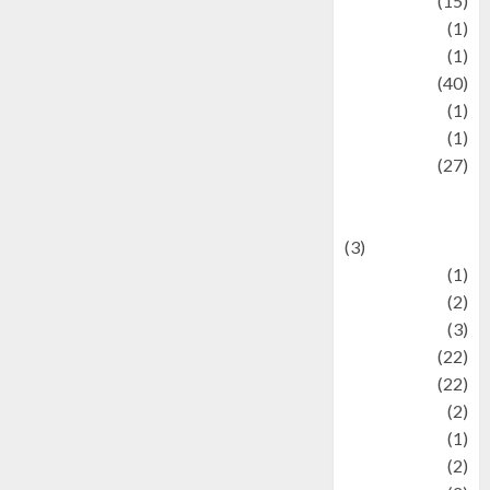
information
(15)
Jewelry
(1)
Kimia
(1)
Kuliner
(40)
language
(1)
legacy
(1)
Lifestyle
(27)
Lifestyle and
Food
(3)
Literature
(1)
luxury
(2)
Mitology
(3)
Movie
(22)
News
(22)
Olahraga
(2)
Pet
(1)
Plaace
(2)