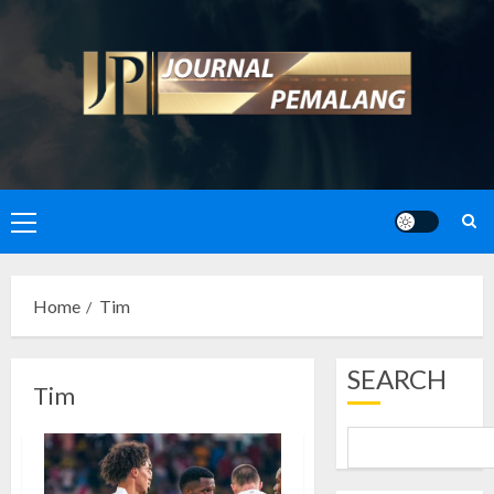
Skip
to
content
Primary
Menu
Home
Tim
SEARCH
Tim