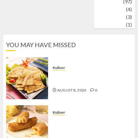
Travel
(97)
Wildlife
(4)
World
(3)
wrestling
(1)
YOU MAY HAVE MISSED
Kuliner
Telur Dadar Kornet, Sajian Gurih yang
Selalu Berhasil Menggugah Selera
AUGUST 8, 2026
0
Kuliner
Chicken Crunchy Roll, Camilan
Renyah yang Selalu Menggoda di
Setiap Gigitan