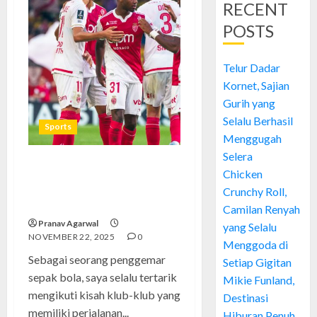
RECENT
POSTS
Telur Dadar
Kornet, Sajian
Gurih yang
Selalu Berhasil
Sports
Menggugah
Selera
FC Metz: Klub Perjuangan
Chicken
yang Menjadi Ikon Kota
Crunchy Roll,
Lorraine
Camilan Renyah
Pranav Agarwal
yang Selalu
NOVEMBER 22, 2025
0
Menggoda di
Sebagai seorang penggemar
Setiap Gigitan
sepak bola, saya selalu tertarik
Mikie Funland,
mengikuti kisah klub-klub yang
Destinasi
memiliki perjalanan...
Hiburan Penuh