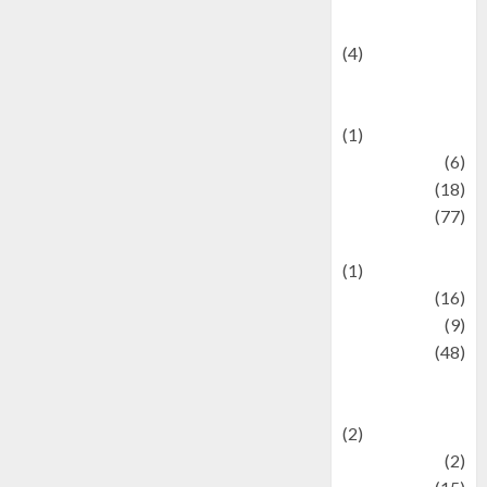
Celebrity News
(4)
Events &
Celebrations
(1)
Fashion
(6)
Finance
(18)
food
(77)
Food Creations
(1)
Game
(16)
geopolitics
(9)
Health
(48)
Historical
Mysteries
(2)
history
(2)