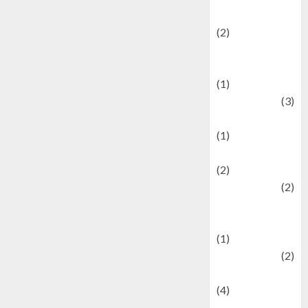
festivals
(2)
Current Affairs
& Social Issues
(1)
Defense
(3)
Demographics
(1)
Digital Culture
(2)
Economics
(2)
education and
examination
(1)
Ekonomi
(2)
Entertainment
(4)
Entertainment &