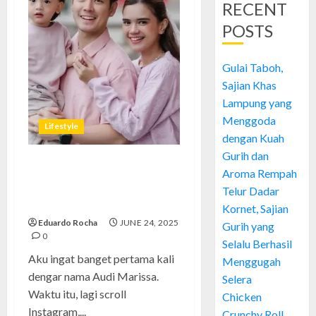
RECENT
POSTS
Gulai Taboh,
Sajian Khas
Lampung yang
Menggoda
Lifestyle
dengan Kuah
Gurih dan
Audi Marissa: Perjalanan,
Aroma Rempah
Karier, dan Pelajaran Hidup
Telur Dadar
yang Bisa Kita Petik
Kornet, Sajian
Eduardo Rocha
JUNE 24, 2025
Gurih yang
0
Selalu Berhasil
Aku ingat banget pertama kali
Menggugah
dengar nama Audi Marissa.
Selera
Waktu itu, lagi scroll
Chicken
Instagram,...
Crunchy Roll,