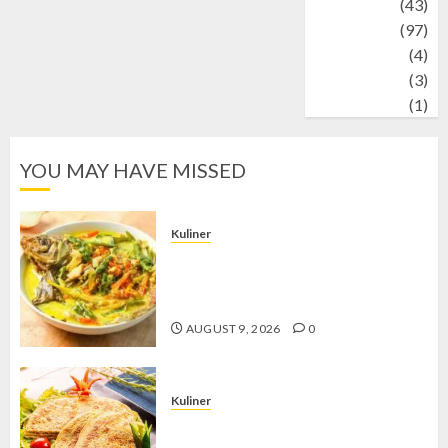
technology
(43)
Travel
(97)
Wildlife
(4)
World
(3)
wrestling
(1)
YOU MAY HAVE MISSED
Kuliner
Gulai Taboh, Sajian Khas Lampung
yang Menggoda dengan Kuah Gurih
dan Aroma Rempah
AUGUST 9, 2026
0
Kuliner
Telur Dadar Kornet, Sajian Gurih yang
Selalu Berhasil Menggugah Selera