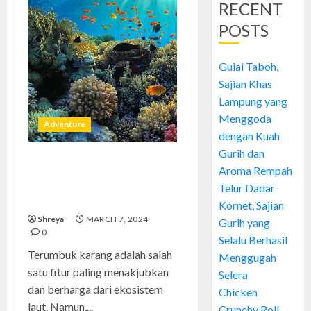
RECENT
POSTS
Gulai Taboh,
Sajian Khas
Lampung yang
Menggoda
Adventure
dengan Kuah
Gurih dan
Terumbuk Karang:
Aroma Rempah
Menyelamatkan Keajaiban
Telur Dadar
Bawah Laut dari Ancaman
Kornet, Sajian
Shreya
MARCH 7, 2024
Gurih yang
0
Selalu Berhasil
Terumbuk karang adalah salah
Menggugah
satu fitur paling menakjubkan
Selera
dan berharga dari ekosistem
Chicken
laut. Namun,...
Crunchy Roll,