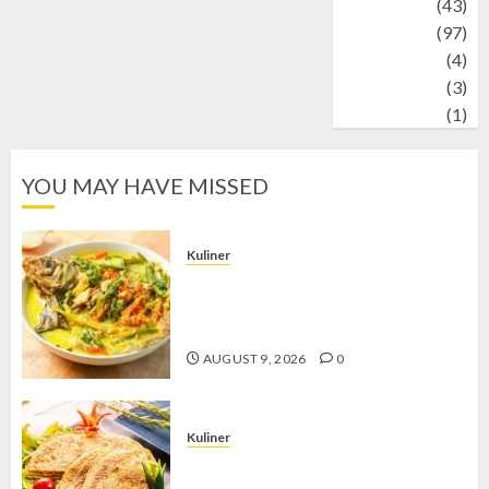
technology
(43)
Travel
(97)
Wildlife
(4)
World
(3)
wrestling
(1)
YOU MAY HAVE MISSED
Kuliner
Gulai Taboh, Sajian Khas Lampung
yang Menggoda dengan Kuah Gurih
dan Aroma Rempah
AUGUST 9, 2026
0
Kuliner
Telur Dadar Kornet, Sajian Gurih yang
Selalu Berhasil Menggugah Selera