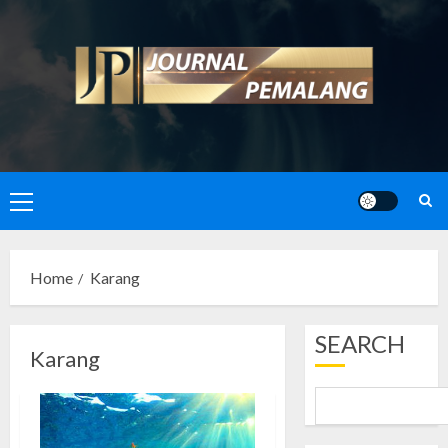
Skip
to
content
Primary
Menu
Home
Karang
SEARCH
Karang