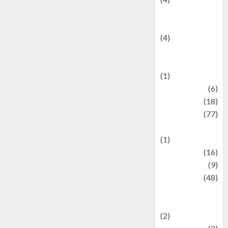
Entertainment &
Celebrity News
(4)
Events &
Celebrations
(1)
Fashion
(6)
Finance
(18)
food
(77)
Food Creations
(1)
Game
(16)
geopolitics
(9)
Health
(48)
Historical
Mysteries
(2)