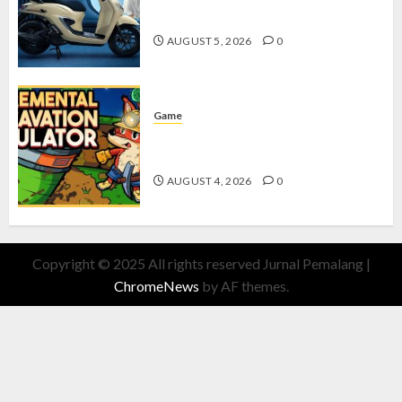
dengan Fitur Canggih
AUGUST 5, 2026
0
Game
Kin and Quarry, Game Seru dengan
Tantangan Menarik untuk Pemula
AUGUST 4, 2026
0
Copyright © 2025 All rights reserved Jurnal Pemalang
|
ChromeNews
by AF themes.