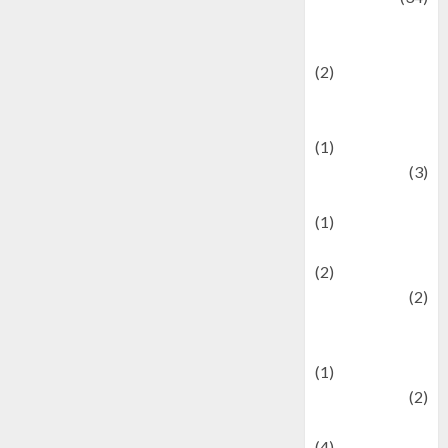
culture and
festivals
(2)
Current Affairs
& Social Issues
(1)
Defense
(3)
Demographics
(1)
Digital Culture
(2)
Economics
(2)
education and
examination
(1)
Ekonomi
(2)
Entertainment
(4)