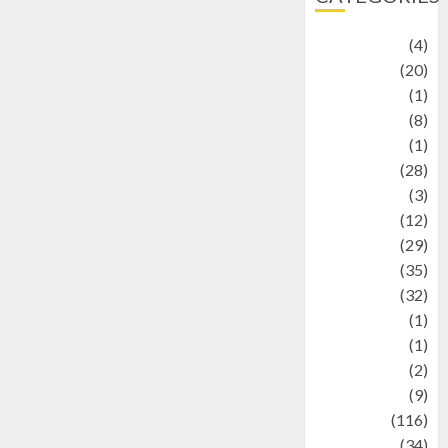
Adventure
(4)
Animal
(20)
anime
(1)
Artist
(8)
Asteroid
(1)
Automotif
(28)
Automotive
(3)
beauty
(12)
biographi
(29)
Blog
(35)
Business
(32)
cartoon
(1)
Charity
(1)
Creative
(2)
Culinarty
(9)
Culinary
(116)
Culture
(34)