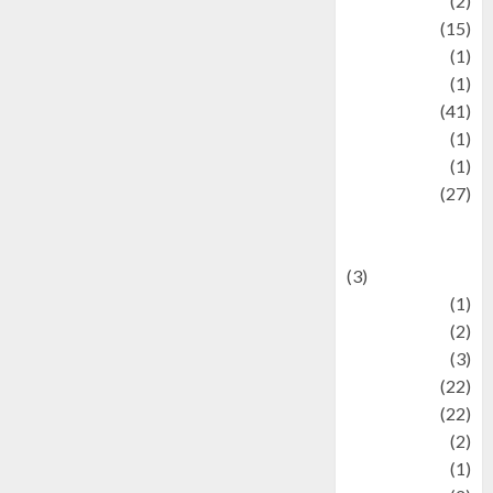
history
(2)
information
(15)
Jewelry
(1)
Kimia
(1)
Kuliner
(41)
language
(1)
legacy
(1)
Lifestyle
(27)
Lifestyle and
Food
(3)
Literature
(1)
luxury
(2)
Mitology
(3)
Movie
(22)
News
(22)
Olahraga
(2)
Pet
(1)