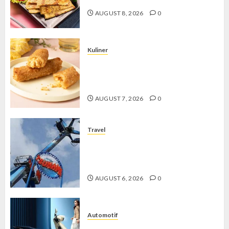
AUGUST 8, 2026
0
Kuliner
Chicken Crunchy Roll, Camilan
Renyah yang Selalu Menggoda di
Setiap Gigitan
AUGUST 7, 2026
0
Travel
Mikie Funland, Destinasi Hiburan
Penuh Keseruan di Tengah Keindahan
Pegunungan yang Memikat
AUGUST 6, 2026
0
Automotif
Stylo 160 ABS, Motor Terbaik Honda