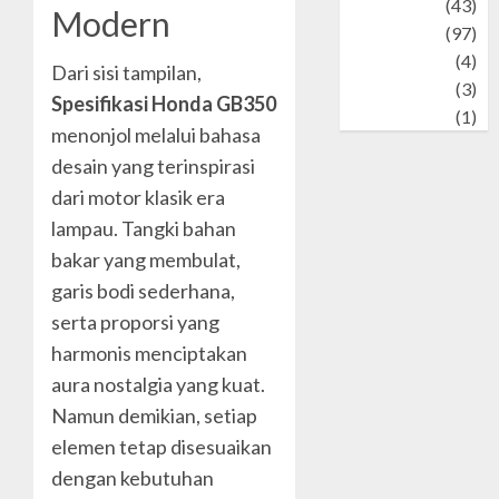
technology
(43)
Modern
Travel
(97)
Wildlife
(4)
Dari sisi tampilan,
World
(3)
Spesifikasi Honda GB350
wrestling
(1)
menonjol melalui bahasa
desain yang terinspirasi
dari motor klasik era
lampau. Tangki bahan
bakar yang membulat,
garis bodi sederhana,
serta proporsi yang
harmonis menciptakan
aura nostalgia yang kuat.
Namun demikian, setiap
elemen tetap disesuaikan
dengan kebutuhan