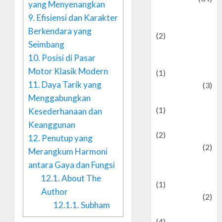
yang Menyenangkan
culture and
9.
Efisiensi dan Karakter
festivals
Berkendara yang
(2)
Seimbang
Current Affairs
10.
Posisi di Pasar
& Social Issues
Motor Klasik Modern
(1)
11.
Daya Tarik yang
Defense
(3)
Menggabungkan
Demographics
(1)
Kesederhanaan dan
Digital Culture
Keanggunan
(2)
12.
Penutup yang
Economics
(2)
Merangkum Harmoni
education and
antara Gaya dan Fungsi
examination
12.1.
About The
(1)
Author
Ekonomi
(2)
12.1.1.
Subham
Entertainment
(4)