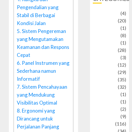
Pengendalian yang
Adventure
(4)
Stabil di Berbagai
Animal
(20)
Kondisi Jalan
anime
(1)
5.
Sistem Pengereman
Artist
(8)
yang Mengutamakan
Asteroid
(1)
Keamanan dan Respons
Automotif
(28)
Cepat
Automotive
(3)
6.
Panel Instrumen yang
beauty
(12)
Sederhana namun
biographi
(29)
Informatif
Blog
(35)
7.
Sistem Pencahayaan
Business
(32)
cartoon
(1)
yang Mendukung
Charity
(1)
Visibilitas Optimal
Creative
(2)
8.
Ergonomi yang
Culinarty
(9)
Dirancang untuk
Culinary
(116)
Perjalanan Panjang
Culture
(34)