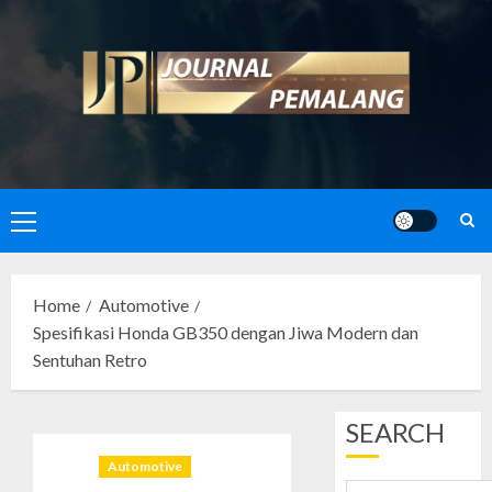
Skip
to
content
Primary
Menu
Home
Automotive
Spesifikasi Honda GB350 dengan Jiwa Modern dan
Sentuhan Retro
SEARCH
Automotive