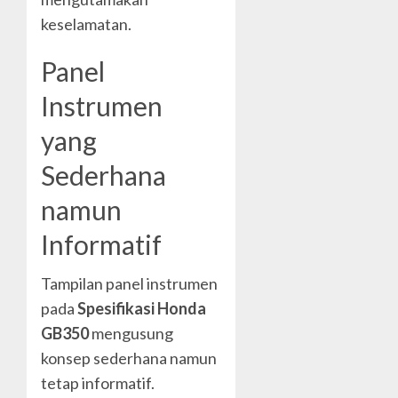
keselamatan.
Panel
Instrumen
yang
Sederhana
namun
Informatif
Tampilan panel instrumen
pada
Spesifikasi Honda
GB350
mengusung
konsep sederhana namun
tetap informatif.