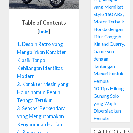
yang Memikat
Stylo 160 ABS,
Motor Terbaik
Table of Contents
Honda dengan
[
hide
]
Fitur Canggih
1.
Desain Retro yang
Kin and Quarry,
Game Seru
Mengalirkan Karakter
dengan
Klasik Tanpa
Tantangan
Kehilangan Identitas
Menarik untuk
Modern
Pemula
2.
Karakter Mesin yang
10 Tips Hiking
Halus namun Penuh
Gunung Solo
Tenaga Terukur
yang Wajib
3.
Sensasi Berkendara
Dipersiapkan
yang Mengutamakan
Pemula
Kenyamanan Harian
CATEGORIES
4.
Rangka dan