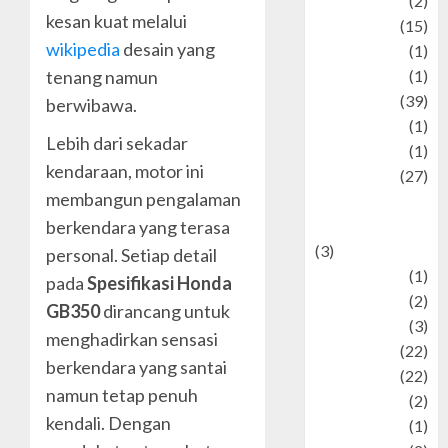
history
(2)
kesan kuat melalui
information
(15)
wikipedia
desain yang
Jewelry
(1)
tenang namun
Kimia
(1)
Kuliner
(39)
berwibawa.
language
(1)
Lebih dari sekadar
legacy
(1)
kendaraan, motor ini
Lifestyle
(27)
membangun pengalaman
Lifestyle and
berkendara yang terasa
Food
(3)
personal. Setiap detail
Literature
(1)
pada
Spesifikasi Honda
luxury
(2)
GB350
dirancang untuk
Mitology
(3)
menghadirkan sensasi
Movie
(22)
berkendara yang santai
News
(22)
namun tetap penuh
Olahraga
(2)
kendali. Dengan
Pet
(1)