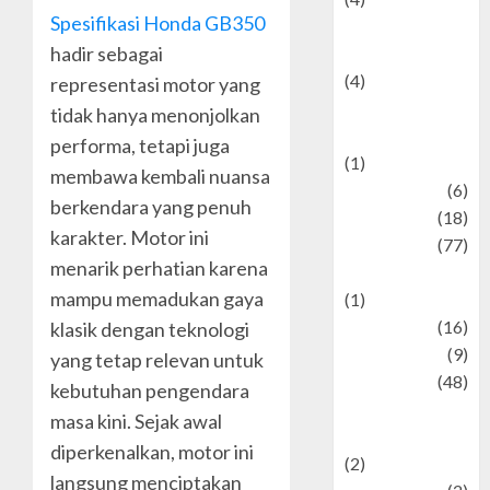
Spesifikasi Honda GB350
Entertainment &
hadir sebagai
Celebrity News
(4)
representasi motor yang
Events &
tidak hanya menonjolkan
Celebrations
performa, tetapi juga
(1)
membawa kembali nuansa
Fashion
(6)
berkendara yang penuh
Finance
(18)
karakter. Motor ini
food
(77)
menarik perhatian karena
Food Creations
mampu memadukan gaya
(1)
Game
(16)
klasik dengan teknologi
geopolitics
(9)
yang tetap relevan untuk
Health
(48)
kebutuhan pengendara
Historical
masa kini. Sejak awal
Mysteries
diperkenalkan, motor ini
(2)
langsung menciptakan