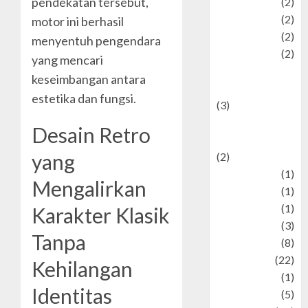
pendekatan tersebut,
Plaace
(2)
policy
(2)
motor ini berhasil
Politic
(2)
menyentuh pengendara
politics
(2)
yang mencari
programming
keseimbangan antara
language
estetika dan fungsi.
(3)
renewable
Desain Retro
energy
yang
(2)
Review
(1)
Mengalirkan
Science
(1)
Seni
(1)
Karakter Klasik
Social Issues
(3)
Tanpa
sport
(8)
Sports
(22)
Kehilangan
Stories
(1)
Identitas
Tech
(5)