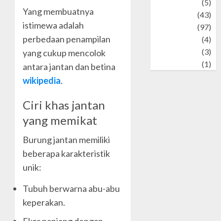
Tech
(5)
Yang membuatnya
technology
(43)
istimewa adalah
Travel
(97)
perbedaan penampilan
Wildlife
(4)
World
(3)
yang cukup mencolok
wrestling
(1)
antara jantan dan betina
wikipedia
.
Ciri khas jantan
yang memikat
Burung jantan memiliki
beberapa karakteristik
unik:
Tubuh berwarna abu-abu
keperakan.
Ekor panjang dengan