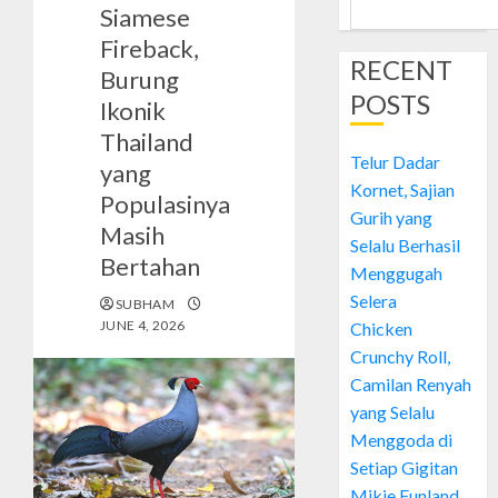
Siamese
Fireback,
RECENT
Burung
POSTS
Ikonik
Thailand
Telur Dadar
yang
Kornet, Sajian
Populasinya
Gurih yang
Masih
Selalu Berhasil
Bertahan
Menggugah
Selera
SUBHAM
JUNE 4, 2026
Chicken
Crunchy Roll,
Camilan Renyah
yang Selalu
Menggoda di
Setiap Gigitan
Mikie Funland,