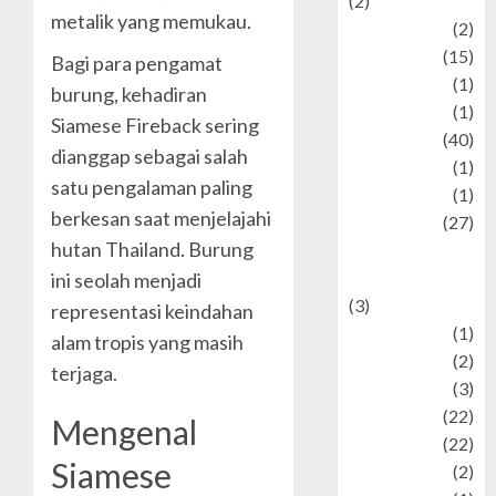
(2)
metalik yang memukau.
history
(2)
information
(15)
Bagi para pengamat
Jewelry
(1)
burung, kehadiran
Kimia
(1)
Siamese Fireback sering
Kuliner
(40)
dianggap sebagai salah
language
(1)
satu pengalaman paling
legacy
(1)
berkesan saat menjelajahi
Lifestyle
(27)
hutan Thailand. Burung
Lifestyle and
Food
ini seolah menjadi
(3)
representasi keindahan
Literature
(1)
alam tropis yang masih
luxury
(2)
terjaga.
Mitology
(3)
Movie
(22)
Mengenal
News
(22)
Siamese
Olahraga
(2)