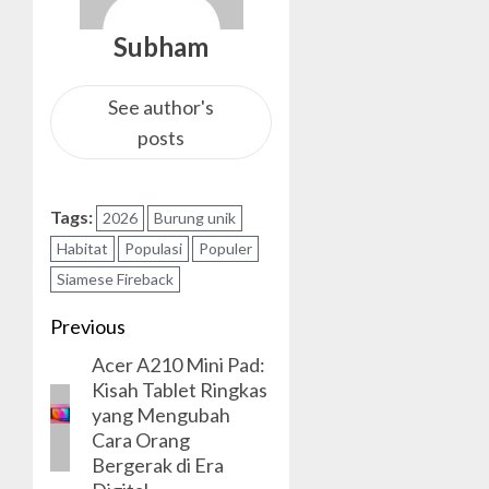
Subham
See author's
posts
Tags:
2026
Burung unik
Habitat
Populasi
Populer
Siamese Fireback
Post
Previous
Acer A210 Mini Pad:
navigation
Previous
Kisah Tablet Ringkas
post:
yang Mengubah
Cara Orang
Bergerak di Era