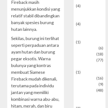
Fireback masih
(4)
menunjukkan kondisi yang
Entertainment &
relatif stabil dibandingkan
Celebrity News
banyak spesies burung
(4)
hutan lainnya.
Events &
Celebrations
Sekilas, burung ini terlihat
(1)
seperti perpaduan antara
Fashion
(6)
ayam hutan dan burung
Finance
(18)
pegar eksotis. Warna
food
(77)
bulunya yang kontras
Food Creations
membuat Siamese
(1)
Game
(16)
Fireback mudah dikenali,
geopolitics
(9)
terutama pada individu
Health
(48)
jantan yang memiliki
Historical
kombinasi warna abu-abu,
Mysteries
hitam, merah, dan biru