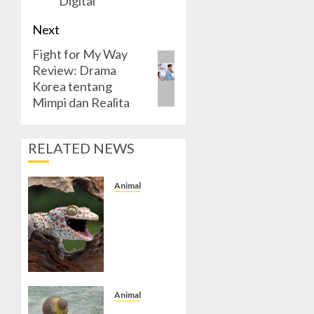
Digital
Next
Fight for My Way
Next
Review: Drama
post:
Korea tentang
Mimpi dan Realita
RELATED NEWS
Animal
Gecko,
Reptil
Menawan
yang
Menyimpan
Keunikan
Alam dan
Animal
Pesona
Permainan