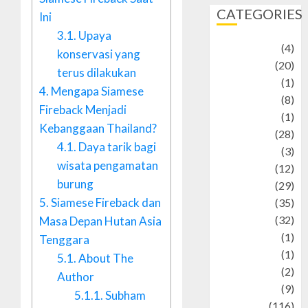
CATEGORIES
Ini
3.1.
Upaya
Adventure
(4)
konservasi yang
Animal
(20)
terus dilakukan
anime
(1)
4.
Mengapa Siamese
Artist
(8)
Fireback Menjadi
Asteroid
(1)
Kebanggaan Thailand?
Automotif
(28)
4.1.
Daya tarik bagi
Automotive
(3)
wisata pengamatan
beauty
(12)
burung
biographi
(29)
5.
Siamese Fireback dan
Blog
(35)
Business
(32)
Masa Depan Hutan Asia
cartoon
(1)
Tenggara
Charity
(1)
5.1.
About The
Creative
(2)
Author
Culinarty
(9)
5.1.1.
Subham
Culinary
(116)