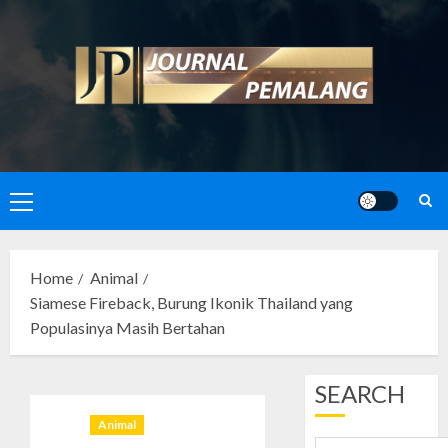
Skip
to
content
Primary
Menu
Home
Animal
Siamese Fireback, Burung Ikonik Thailand yang
Populasinya Masih Bertahan
SEARCH
Animal