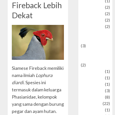
Pet
(1)
Fireback Lebih
Plaace
(2)
Dekat
policy
(2)
Politic
(2)
politics
(2)
programming
language
(3)
renewable
energy
(2)
Siamese Fireback memiliki
Review
(1)
nama ilmiah
Lophura
Science
(1)
diardi
. Spesies ini
Seni
(1)
termasuk dalam keluarga
Social Issues
(3)
Phasianidae, kelompok
sport
(8)
Sports
(22)
yang sama dengan burung
Stories
(1)
pegar dan ayam hutan.