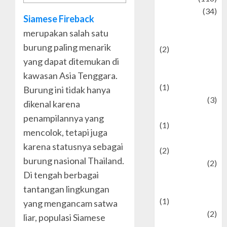
Culture
(34)
Siamese Fireback
culture and
merupakan salah satu
festivals
burung paling menarik
(2)
yang dapat ditemukan di
Current Affairs
& Social Issues
kawasan Asia Tenggara.
(1)
Burung ini tidak hanya
Defense
(3)
dikenal karena
Demographics
penampilannya yang
(1)
mencolok, tetapi juga
Digital Culture
karena statusnya sebagai
(2)
burung nasional Thailand.
Economics
(2)
Di tengah berbagai
education and
examination
tantangan lingkungan
(1)
yang mengancam satwa
Ekonomi
(2)
liar, populasi Siamese
Entertainment