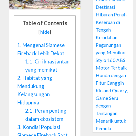
Destinasi
Hiburan Penuh
Keseruan di
Table of Contents
Tengah
[
hide
]
Keindahan
Pegunungan
1.
Mengenal Siamese
yang Memikat
Fireback Lebih Dekat
Stylo 160 ABS,
1.1.
Ciri khas jantan
Motor Terbaik
yang memikat
Honda dengan
2.
Habitat yang
Fitur Canggih
Mendukung
Kin and Quarry,
Kelangsungan
Game Seru
Hidupnya
dengan
2.1.
Peran penting
Tantangan
dalam ekosistem
Menarik untuk
3.
Kondisi Populasi
Pemula
Siamese Fireback Saat