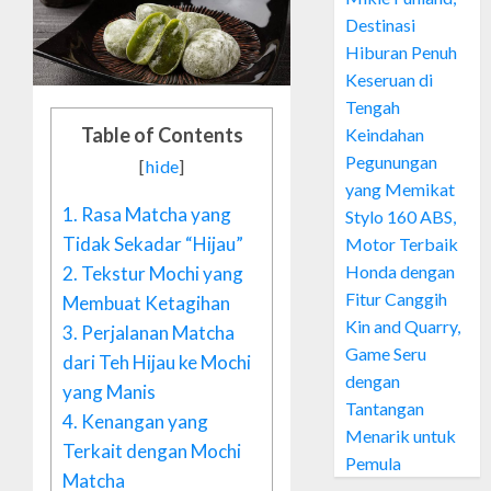
Destinasi
Hiburan Penuh
Keseruan di
Tengah
Table of Contents
Keindahan
Pegunungan
[
hide
]
yang Memikat
1.
Rasa Matcha yang
Stylo 160 ABS,
Tidak Sekadar “Hijau”
Motor Terbaik
Honda dengan
2.
Tekstur Mochi yang
Fitur Canggih
Membuat Ketagihan
Kin and Quarry,
3.
Perjalanan Matcha
Game Seru
dari Teh Hijau ke Mochi
dengan
yang Manis
Tantangan
4.
Kenangan yang
Menarik untuk
Terkait dengan Mochi
Pemula
Matcha