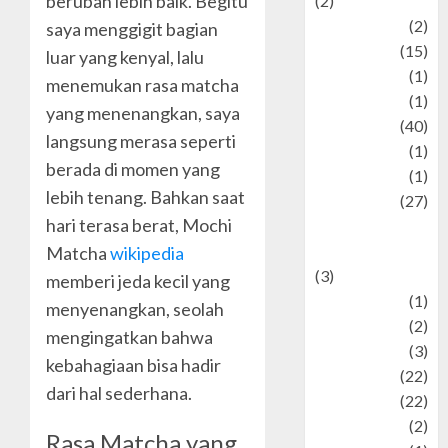
berubah lebih baik. Begitu
(2)
history
(2)
saya menggigit bagian
information
(15)
luar yang kenyal, lalu
Jewelry
(1)
menemukan rasa matcha
Kimia
(1)
yang menenangkan, saya
Kuliner
(40)
langsung merasa seperti
language
(1)
berada di momen yang
legacy
(1)
lebih tenang. Bahkan saat
Lifestyle
(27)
hari terasa berat, Mochi
Lifestyle and
Food
Matcha
wikipedia
(3)
memberi jeda kecil yang
Literature
(1)
menyenangkan, seolah
luxury
(2)
mengingatkan bahwa
Mitology
(3)
kebahagiaan bisa hadir
Movie
(22)
dari hal sederhana.
News
(22)
Olahraga
(2)
Rasa Matcha yang