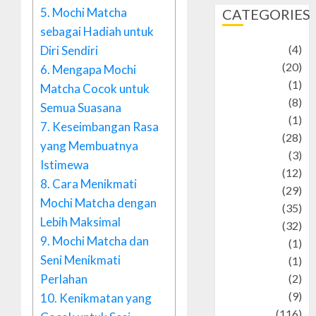
5.
Mochi Matcha
CATEGORIES
sebagai Hadiah untuk
Adventure
(4)
Diri Sendiri
Animal
(20)
6.
Mengapa Mochi
anime
(1)
Matcha Cocok untuk
Artist
(8)
Semua Suasana
Asteroid
(1)
7.
Keseimbangan Rasa
Automotif
(28)
yang Membuatnya
Automotive
(3)
Istimewa
beauty
(12)
8.
Cara Menikmati
biographi
(29)
Mochi Matcha dengan
Blog
(35)
Lebih Maksimal
Business
(32)
9.
Mochi Matcha dan
cartoon
(1)
Seni Menikmati
Charity
(1)
Perlahan
Creative
(2)
Culinarty
(9)
10.
Kenikmatan yang
Culinary
(116)