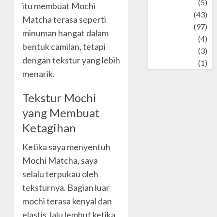
Tech
(5)
itu membuat Mochi
technology
(43)
Matcha terasa seperti
Travel
(97)
minuman hangat dalam
Wildlife
(4)
bentuk camilan, tetapi
World
(3)
dengan tekstur yang lebih
wrestling
(1)
menarik.
Tekstur Mochi
yang Membuat
Ketagihan
Ketika saya menyentuh
Mochi Matcha, saya
selalu terpukau oleh
teksturnya. Bagian luar
mochi terasa kenyal dan
elastis, lalu lembut ketika