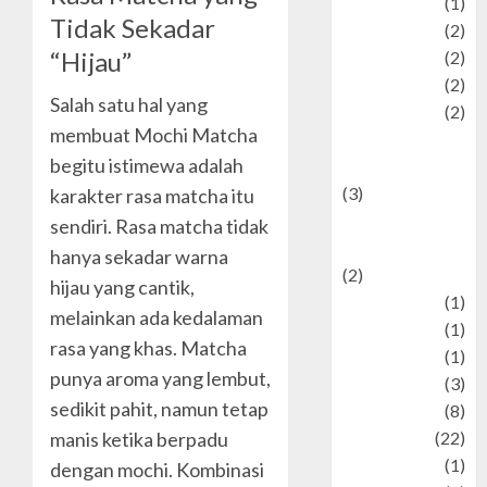
Pet
(1)
Tidak Sekadar
Plaace
(2)
“Hijau”
policy
(2)
Politic
(2)
Salah satu hal yang
politics
(2)
membuat Mochi Matcha
programming
begitu istimewa adalah
language
(3)
karakter rasa matcha itu
renewable
sendiri. Rasa matcha tidak
energy
hanya sekadar warna
(2)
hijau yang cantik,
Review
(1)
melainkan ada kedalaman
Science
(1)
rasa yang khas. Matcha
Seni
(1)
punya aroma yang lembut,
Social Issues
(3)
sedikit pahit, namun tetap
sport
(8)
manis ketika berpadu
Sports
(22)
Stories
(1)
dengan mochi. Kombinasi