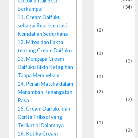
Cocok untuk Sesi
Culture
(34)
Berkumpul
culture and
11.
Cream Daifuku
festivals
sebagai Representasi
(2)
Keindahan Sederhana
Current Affairs
12.
Mitos dan Fakta
& Social Issues
tentang Cream Daifuku
(1)
13.
Mengapa Cream
Defense
(3)
Daifuku Bikin Ketagihan
Demographics
Tanpa Membebani
(1)
14.
Peran Matcha dalam
Digital Culture
(2)
Menambah Kehangatan
Economics
(2)
Rasa
education and
15.
Cream Daifuku dan
examination
Cerita Pribadi yang
(1)
Terikat di Dalamnya
Ekonomi
(2)
16.
Ketika Cream
Entertainment