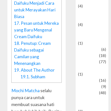
Daifuku Menjadi Cara
(4)
untuk Merayakan Hari
Entertainment &
Biasa
Celebrity News
17.
Pesan untuk Mereka
(4)
yang Baru Mengenal
Events &
Cream Daifuku
Celebrations
18.
Penutup: Cream
(1)
Fashion
(6)
Daifuku sebagai
Finance
(18)
Camilan yang
food
(77)
Menenangkan
Food Creations
19.
About The Author
(1)
19.1.
Subham
Game
(16)
geopolitics
(9)
Mochi Matcha
selalu
Health
(48)
punya cara untuk
Historical
membuat suasana hati
Mysteries