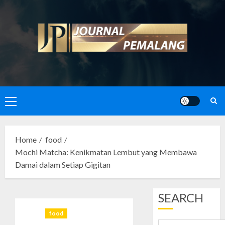
Skip
to
content
Primary
Menu
Home
food
Mochi Matcha: Kenikmatan Lembut yang Membawa
Damai dalam Setiap Gigitan
SEARCH
food