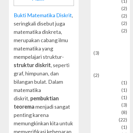
Pet
(1)
Plaace
(2)
Bukti Matematika Diskrit
,
policy
(2)
seringkali disebut juga
Politic
(2)
politics
(2)
matematika diskreta,
programming
merupakan cabang ilmu
language
matematika yang
(3)
mempelajari struktur-
renewable
struktur diskrit
, seperti
energy
graf, himpunan, dan
(2)
bilangan bulat. Dalam
Review
(1)
matematika
Science
(1)
Seni
(1)
diskrit,
pembuktian
Social Issues
(3)
teorema
menjadi sangat
sport
(8)
penting karena
Sports
(22)
memungkinkan kita untuk
Stories
(1)
memverifikasi kebenaran