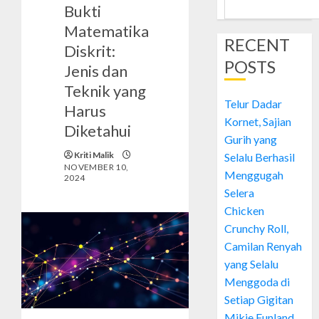
Bukti
Matematika
RECENT
Diskrit:
POSTS
Jenis dan
Teknik yang
Telur Dadar
Harus
Kornet, Sajian
Diketahui
Gurih yang
Kriti Malik
Selalu Berhasil
NOVEMBER 10,
Menggugah
2024
Selera
Chicken
Crunchy Roll,
Camilan Renyah
yang Selalu
Menggoda di
Setiap Gigitan
Mikie Funland,