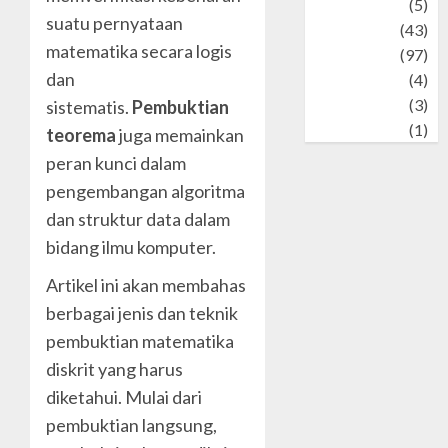
Tech
(5)
suatu pernyataan
technology
(43)
matematika secara logis
Travel
(97)
dan
Wildlife
(4)
World
(3)
sistematis.
Pembuktian
wrestling
(1)
teorema
juga memainkan
peran kunci dalam
pengembangan algoritma
dan struktur data dalam
bidang ilmu komputer.
Artikel ini akan membahas
berbagai jenis dan teknik
pembuktian matematika
diskrit yang harus
diketahui. Mulai dari
pembuktian langsung,