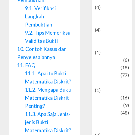
Pembuktian
(4)
9.1.
Verifikasi
Entertainment &
Langkah
Celebrity News
Pembuktian
(4)
9.2.
Tips Memeriksa
Events &
Validitas Bukti
Celebrations
10.
Contoh Kasus dan
(1)
Penyelesaiannya
Fashion
(6)
11.
FAQ
Finance
(18)
11.1.
Apa itu Bukti
food
(77)
Matematika Diskrit?
Food Creations
11.2.
Mengapa Bukti
(1)
Matematika Diskrit
Game
(16)
geopolitics
(9)
Penting?
Health
(48)
11.3.
Apa Saja Jenis-
Historical
jenis Bukti
Mysteries
Matematika Diskrit?