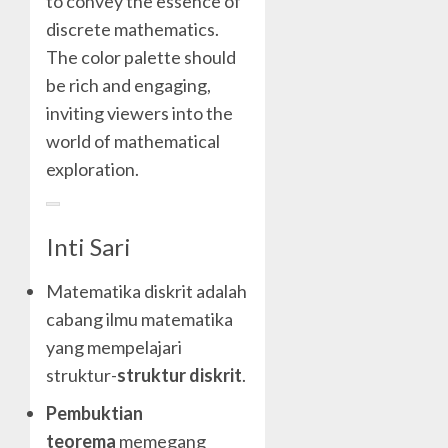
to convey the essence of
discrete mathematics.
The color palette should
be rich and engaging,
inviting viewers into the
world of mathematical
exploration.
Inti Sari
Matematika diskrit adalah
cabang ilmu matematika
yang mempelajari
struktur-
struktur diskrit
.
Pembuktian
teorema
memegang