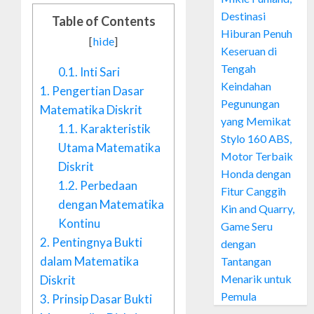
Destinasi
Table of Contents
Hiburan Penuh
[
hide
]
Keseruan di
Tengah
0.1.
Inti Sari
Keindahan
1.
Pengertian Dasar
Pegunungan
Matematika Diskrit
yang Memikat
1.1.
Karakteristik
Stylo 160 ABS,
Utama Matematika
Motor Terbaik
Diskrit
Honda dengan
1.2.
Perbedaan
Fitur Canggih
dengan Matematika
Kin and Quarry,
Kontinu
Game Seru
2.
Pentingnya Bukti
dengan
dalam Matematika
Tantangan
Menarik untuk
Diskrit
Pemula
3.
Prinsip Dasar Bukti