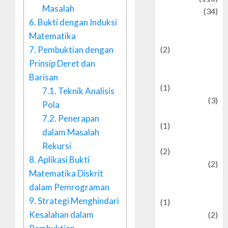
Masalah
Culture
(34)
6.
Bukti dengan Induksi
culture and
Matematika
festivals
7.
Pembuktian dengan
(2)
Current Affairs
Prinsip Deret dan
& Social Issues
Barisan
(1)
7.1.
Teknik Analisis
Defense
(3)
Pola
Demographics
7.2.
Penerapan
(1)
dalam Masalah
Digital Culture
Rekursi
(2)
8.
Aplikasi Bukti
Economics
(2)
Matematika Diskrit
education and
dalam Pemrograman
examination
9.
Strategi Menghindari
(1)
Kesalahan dalam
Ekonomi
(2)
Entertainment