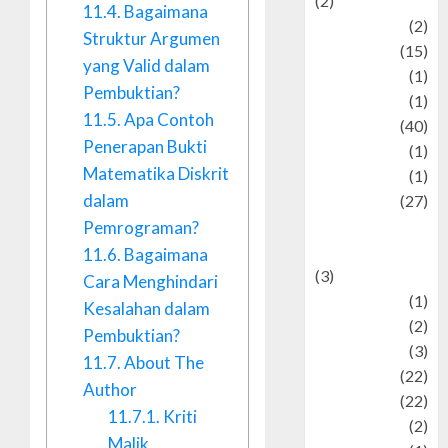
(2)
11.4.
Bagaimana
history
(2)
Struktur Argumen
information
(15)
yang Valid dalam
Jewelry
(1)
Pembuktian?
Kimia
(1)
11.5.
Apa Contoh
Kuliner
(40)
Penerapan Bukti
language
(1)
Matematika Diskrit
legacy
(1)
dalam
Lifestyle
(27)
Lifestyle and
Pemrograman?
Food
11.6.
Bagaimana
(3)
Cara Menghindari
Literature
(1)
Kesalahan dalam
luxury
(2)
Pembuktian?
Mitology
(3)
11.7.
About The
Movie
(22)
Author
News
(22)
11.7.1.
Kriti
Olahraga
(2)
Malik