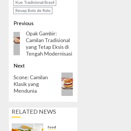
Kue Tradisional Brasil
Resep Bolo de Rolo
Post
Previous
Opak Gambir:
navigation
Previous
Camilan Tradisional
post:
yang Tetap Eksis di
Tengah Modernisasi
Next
Next
Scone: Camilan
Klasik yang
post:
Mendunia
RELATED NEWS
food