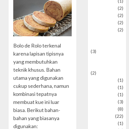
Pet
(1)
Plaace
(2)
policy
(2)
Politic
(2)
politics
(2)
programming
language
Bolo de Rolo terkenal
(3)
karena lapisan tipisnya
renewable
yang membutuhkan
energy
teknik khusus. Bahan
(2)
utama yang digunakan
Review
(1)
cukup sederhana, namun
Science
(1)
kombinasi tepatnya
Seni
(1)
membuat kue ini luar
Social Issues
(3)
sport
(8)
biasa. Berikut bahan-
Sports
(22)
bahan yang biasanya
Stories
(1)
digunakan: