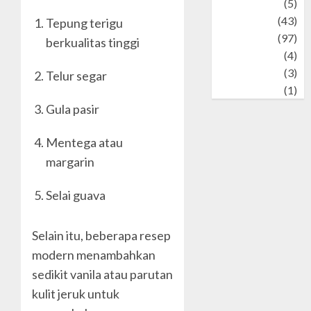
Tech
(5)
technology
(43)
Tepung terigu
Travel
(97)
berkualitas tinggi
Wildlife
(4)
World
(3)
Telur segar
wrestling
(1)
Gula pasir
Mentega atau
margarin
Selai guava
Selain itu, beberapa resep
modern menambahkan
sedikit vanila atau parutan
kulit jeruk untuk