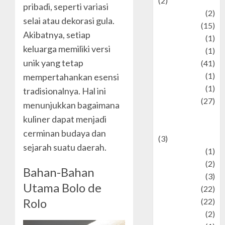
(2)
pribadi, seperti variasi
history
(2)
selai atau dekorasi gula.
information
(15)
Akibatnya, setiap
Jewelry
(1)
keluarga memiliki versi
Kimia
(1)
unik yang tetap
Kuliner
(41)
language
(1)
mempertahankan esensi
legacy
(1)
tradisionalnya. Hal ini
Lifestyle
(27)
menunjukkan bagaimana
Lifestyle and
kuliner dapat menjadi
Food
cerminan budaya dan
(3)
sejarah suatu daerah.
Literature
(1)
luxury
(2)
Bahan-Bahan
Mitology
(3)
Utama Bolo de
Movie
(22)
Rolo
News
(22)
Olahraga
(2)