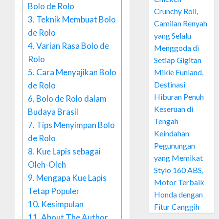
Bolo de Rolo
Crunchy Roll,
3.
Teknik Membuat Bolo
Camilan Renyah
de Rolo
yang Selalu
4.
Varian Rasa Bolo de
Menggoda di
Rolo
Setiap Gigitan
5.
Cara Menyajikan Bolo
Mikie Funland,
Destinasi
de Rolo
Hiburan Penuh
6.
Bolo de Rolo dalam
Keseruan di
Budaya Brasil
Tengah
7.
Tips Menyimpan Bolo
Keindahan
de Rolo
Pegunungan
8.
Kue Lapis sebagai
yang Memikat
Oleh-Oleh
Stylo 160 ABS,
9.
Mengapa Kue Lapis
Motor Terbaik
Tetap Populer
Honda dengan
10.
Kesimpulan
Fitur Canggih
11.
About The Author