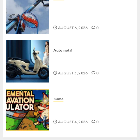
Mikie Funland, Destinasi Hiburan
Penuh Keseruan di Tengah Keindahan
Pegunungan yang Memikat
AUGUST 6, 2026
0
Automotif
Stylo 160 ABS, Motor Terbaik Honda
dengan Fitur Canggih
AUGUST 5, 2026
0
Game
Kin and Quarry, Game Seru dengan
Tantangan Menarik untuk Pemula
AUGUST 4, 2026
0