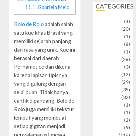
CATEGORIES
11.1.
Gabriela Melo
Adventure
(4)
Bolo de Rolo
adalah salah
Animal
(20)
satu kue khas Brasil yang
anime
(1)
memiliki sejarah panjang
Artist
(8)
dan rasa yang unik. Kue ini
Asteroid
(1)
berasal dari daerah
Automotif
(28)
Pernambuco dan dikenal
Automotive
(3)
beauty
(12)
karena lapisan tipisnya
biographi
(29)
yang digulung dengan
Blog
(35)
selai buah. Tidak hanya
Business
(32)
cantik dipandang, Bolo de
cartoon
(1)
Rolo juga memiliki tekstur
Charity
(1)
lembut yang membuat
Creative
(2)
setiap gigitan menjadi
Culinarty
(9)
pengalaman istimewa.
Culinary
(116)