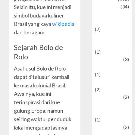
Culture
(34)
Selain itu, kue ini menjadi
culture and
simbol budaya kuliner
festivals
Brasil yang kaya
wikipedia
(2)
dan beragam.
Current Affairs
& Social Issues
Sejarah Bolo de
(1)
Rolo
Defense
(3)
Demographics
Asal-usul Bolo de Rolo
(1)
dapat ditelusuri kembali
Digital Culture
ke masa kolonial Brasil.
(2)
Awalnya, kue ini
Economics
(2)
terinspirasi dari kue
education and
gulung Eropa, namun
examination
seiring waktu, penduduk
(1)
Ekonomi
(2)
lokal mengadaptasinya
Entertainment