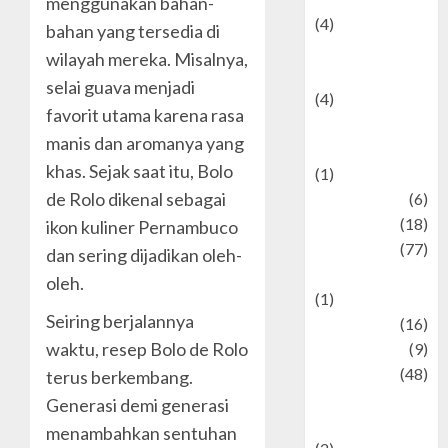
menggunakan bahan-
(4)
bahan yang tersedia di
Entertainment &
wilayah mereka. Misalnya,
Celebrity News
selai guava menjadi
(4)
favorit utama karena rasa
Events &
manis dan aromanya yang
Celebrations
khas. Sejak saat itu, Bolo
(1)
de Rolo dikenal sebagai
Fashion
(6)
Finance
(18)
ikon kuliner Pernambuco
food
(77)
dan sering dijadikan oleh-
Food Creations
oleh.
(1)
Seiring berjalannya
Game
(16)
waktu, resep Bolo de Rolo
geopolitics
(9)
Health
(48)
terus berkembang.
Historical
Generasi demi generasi
Mysteries
menambahkan sentuhan