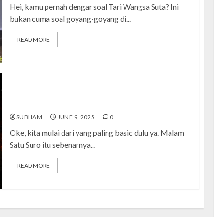
Hei, kamu pernah dengar soal Tari Wangsa Suta? Ini
K
bukan cuma soal goyang-goyang di...
READ MORE
L
L
L
l
Malam Satu Suro: Tradisi Jawa yang Penuh Misteri dan
Makna Spiritual
SUBHAM
JUNE 9, 2025
0
Oke, kita mulai dari yang paling basic dulu ya. Malam
Satu Suro itu sebenarnya...
p
READ MORE
P
p