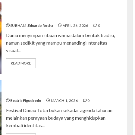
Harmoni Warna dan Devosi: Pesona Thaipusam festival
2026
SUBHAM
,Eduardo Rocha
APRIL 26, 2026
0
Dunia menyimpan ribuan warna dalam bentuk tradisi,
namun sedikit yang mampu menandingi intensitas
visual...
READ MORE
C
C
C
C
Kemeriahan Festival Danau Toba yang Mendunia
C
Beatriz Figueiredo
MARCH 1, 2026
0
c
C
Festival Danau Toba bukan sekadar agenda tahunan,
melainkan perayaan budaya yang menghidupkan
kembali identitas...
D