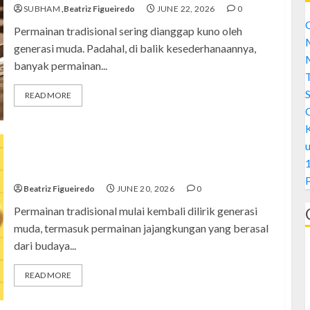
SUBHAM
,Beatriz Figueiredo
JUNE 22, 2026
0
C
Permainan tradisional sering dianggap kuno oleh
M
generasi muda. Padahal, di balik kesederhanaannya,
M
banyak permainan...
S
READ MORE
Permainan Jajangkungan, Budaya Tradisional Jawa
1
yang Masih Seru Dimainkan
Beatriz Figueiredo
JUNE 20, 2026
0
Permainan tradisional mulai kembali dilirik generasi
muda, termasuk permainan jajangkungan yang berasal
dari budaya...
READ MORE
A