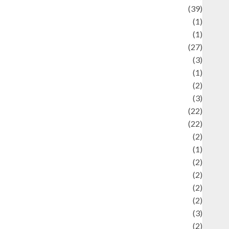
uliner
(39)
language
(1)
legacy
(1)
ifestyle
(27)
ifestyle and Food
(3)
iterature
(1)
uxury
(2)
Mitology
(3)
Movie
(22)
News
(22)
Olahraga
(2)
Pet
(1)
Plaace
(2)
olicy
(2)
olitic
(2)
olitics
(2)
programming language
(3)
renewable energy
(2)