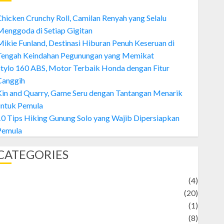
hicken Crunchy Roll, Camilan Renyah yang Selalu
enggoda di Setiap Gigitan
ikie Funland, Destinasi Hiburan Penuh Keseruan di
Tengah Keindahan Pegunungan yang Memikat
tylo 160 ABS, Motor Terbaik Honda dengan Fitur
Canggih
Kin and Quarry, Game Seru dengan Tantangan Menarik
untuk Pemula
0 Tips Hiking Gunung Solo yang Wajib Dipersiapkan
Pemula
CATEGORIES
Adventure
(4)
Animal
(20)
anime
(1)
rtist
(8)