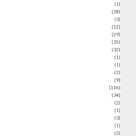
Asteroid
(1)
Automotif
(28)
Automotive
(3)
beauty
(12)
biographi
(29)
Blog
(35)
Business
(32)
cartoon
(1)
harity
(1)
reative
(2)
ulinarty
(9)
ulinary
(116)
ulture
(34)
ulture and festivals
(2)
urrent Affairs & Social Issues
(1)
Defense
(3)
Demographics
(1)
igital Culture
(2)