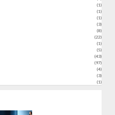
Review
(1)
Science
(1)
eni
(1)
ocial Issues
(3)
port
(8)
Sports
(22)
tories
(1)
Tech
(5)
technology
(43)
ravel
(97)
ildlife
(4)
World
(3)
restling
(1)