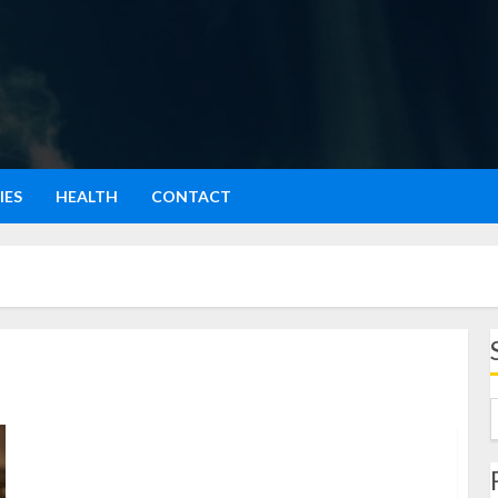
IES
HEALTH
CONTACT
Permainan Damdaman, Game Tradisi Jawa yang Diam-
Diam Melatih Strategi