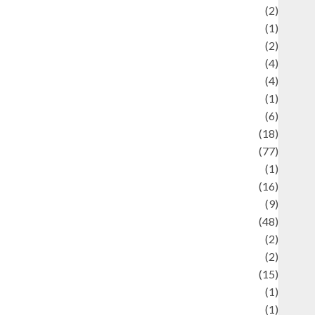
Economics
(2)
ducation and examination
(1)
Ekonomi
(2)
Entertainment
(4)
Entertainment & Celebrity News
(4)
vents & Celebrations
(1)
Fashion
(6)
Finance
(18)
food
(77)
Food Creations
(1)
Game
(16)
eopolitics
(9)
Health
(48)
istorical Mysteries
(2)
istory
(2)
nformation
(15)
Jewelry
(1)
Kimia
(1)