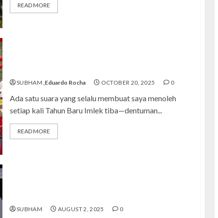
READ MORE
e
Mengenal Tradisi Barongsai: Sejarah, Makna, dan
E
Filosofi di Balik Tarian Singa Legendaris
SUBHAM
,Eduardo Rocha
OCTOBER 20, 2025
0
Ada satu suara yang selalu membuat saya menoleh
setiap kali Tahun Baru Imlek tiba—dentuman...
READ MORE
g
H
h
Tari Wangsa Suta: Eksplorasi Unik di Balik Gerak,
i
Gengsi, & Cerita Nusantara
SUBHAM
AUGUST 2, 2025
0