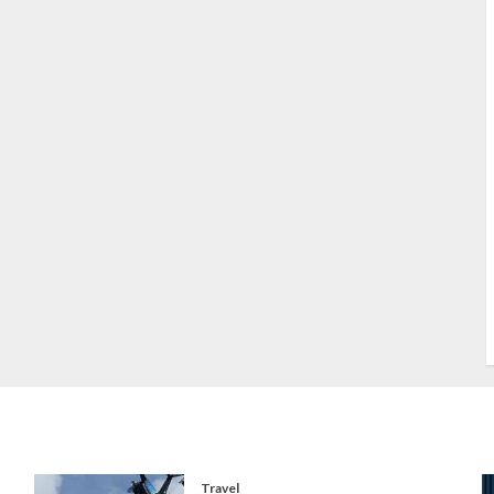
S
S
s
S
T
W
w
Travel