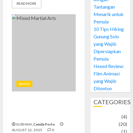
READ MORE
Tantangan
Menarik untuk
Pemula
10 Tips Hiking
Gunung Solo
yang Wajib
Dipersiapkan
Pemula
Hexed Review:
Film Animasi
yang Wajib
Sports
Ditonton
CATEGORIES
Mixed Martial Arts di
Indonesia: Tantangan dan
Semangat Para Fighter Lokal
Adventure
(4)
Animal
(20)
SUBHAM
,Camila Porto
AUGUST 12, 2025
0
anime
(1)