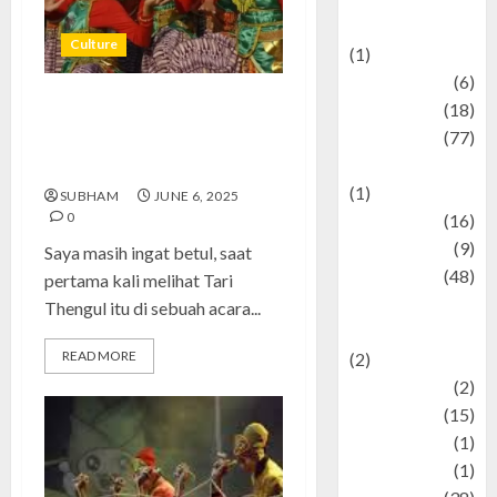
Celebrations
Culture
(1)
Fashion
(6)
Finance
(18)
Tari Thengul: Gerakan Sunyi
food
(77)
yang Bersuara: Cerita Saya
Food Creations
Mengenal Warisan Bojonegoro
(1)
SUBHAM
JUNE 6, 2025
0
Game
(16)
geopolitics
(9)
Saya masih ingat betul, saat
Health
(48)
pertama kali melihat Tari
Historical
Thengul itu di sebuah acara...
Mysteries
READ MORE
(2)
history
(2)
information
(15)
Jewelry
(1)
Kimia
(1)