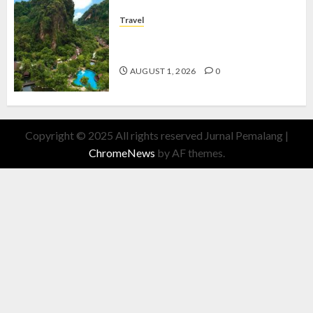
Travel
The Banjaran Hotsprings Retreat,
Resort Mewah Bernuansa Alam
AUGUST 1, 2026
0
Copyright © 2025 All rights reserved Jurnal Pemalang
|
ChromeNews
by AF themes.