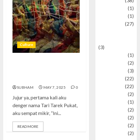
Kuliner
(38)
language
(1)
legacy
(1)
Lifestyle
(27)
Lifestyle and
Food
Culture
(3)
Literature
(1)
luxury
(2)
Tari Tarek Pukat, Simbol
Mitology
(3)
Gotong Royong dalam Budaya
Movie
(22)
Aceh
News
(22)
SUBHAM
MAY 7, 2025
0
Olahraga
(2)
Jujur ya, pertama kali aku
Pet
(1)
denger nama Tari Tarek Pukat,
Plaace
(2)
aku sempat mikir, “Ini...
policy
(2)
Politic
(2)
READ MORE
politics
(2)