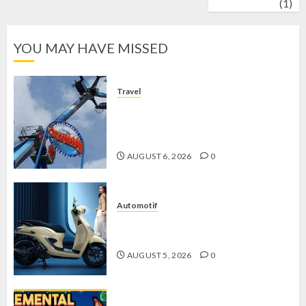
wrestling
(1)
YOU MAY HAVE MISSED
Travel
Mikie Funland, Destinasi Hiburan
Penuh Keseruan di Tengah Keindahan
Pegunungan yang Memikat
AUGUST 6, 2026
0
Automotif
Stylo 160 ABS, Motor Terbaik Honda
dengan Fitur Canggih
AUGUST 5, 2026
0