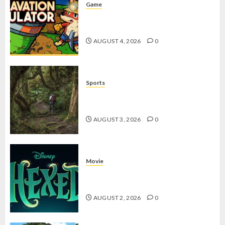
Game
Kin and Quarry, Game Seru dengan
Tantangan Menarik untuk Pemula
AUGUST 4, 2026
0
Sports
10 Tips Hiking Gunung Solo yang
Wajib Dipersiapkan Pemula
AUGUST 3, 2026
0
Movie
Hexed Review: Film Animasi yang
Wajib Ditonton
AUGUST 2, 2026
0