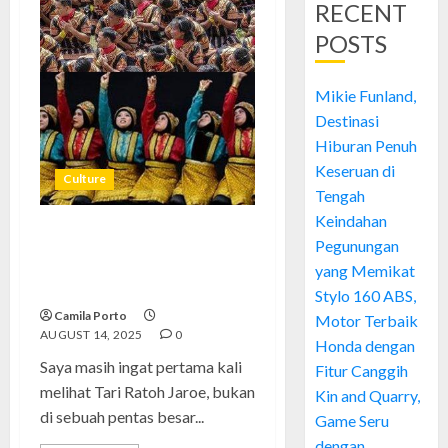
RECENT
POSTS
Mikie Funland,
Destinasi
Hiburan Penuh
Keseruan di
Culture
Tengah
Keindahan
Tari Ratoh Jaroe: Tarian Enerjik
Pegunungan
yang Membawa Semangat
yang Memikat
Aceh ke Dunia
Stylo 160 ABS,
Camila Porto
Motor Terbaik
AUGUST 14, 2025
0
Honda dengan
Saya masih ingat pertama kali
Fitur Canggih
melihat Tari Ratoh Jaroe, bukan
Kin and Quarry,
di sebuah pentas besar...
Game Seru
dengan