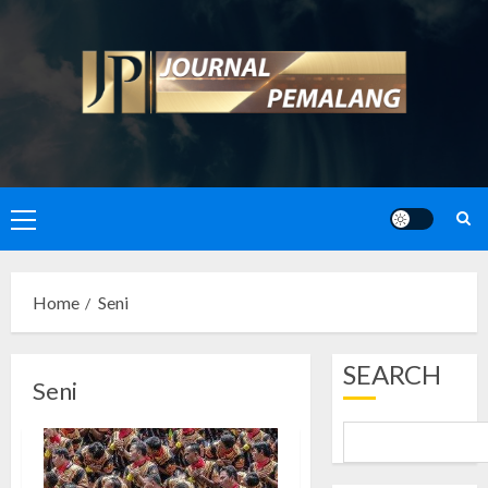
Skip
to
content
Primary
Menu
Home
Seni
SEARCH
Seni