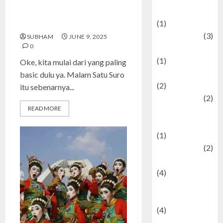
Malam Satu Suro: Tradisi Jawa
& Social Issues
yang Penuh Misteri dan Makna
(1)
Spiritual
Defense
(3)
SUBHAM
JUNE 9, 2025
0
Demographics
(1)
Oke, kita mulai dari yang paling
Digital Culture
basic dulu ya. Malam Satu Suro
(2)
itu sebenarnya...
Economics
(2)
READ MORE
education and
examination
(1)
Ekonomi
(2)
Entertainment
(4)
Entertainment &
Celebrity News
(4)
Events &