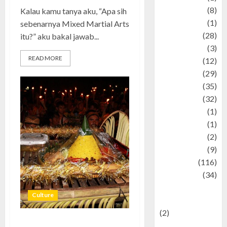
Artist
(8)
Kalau kamu tanya aku, “Apa sih
Asteroid
(1)
sebenarnya Mixed Martial Arts
Automotif
(28)
itu?” aku bakal jawab...
Automotive
(3)
READ MORE
beauty
(12)
biographi
(29)
Blog
(35)
Business
(32)
cartoon
(1)
Charity
(1)
Creative
(2)
Culinarty
(9)
Culinary
(116)
Culture
(34)
culture and
Culture
festivals
(2)
Current Affairs