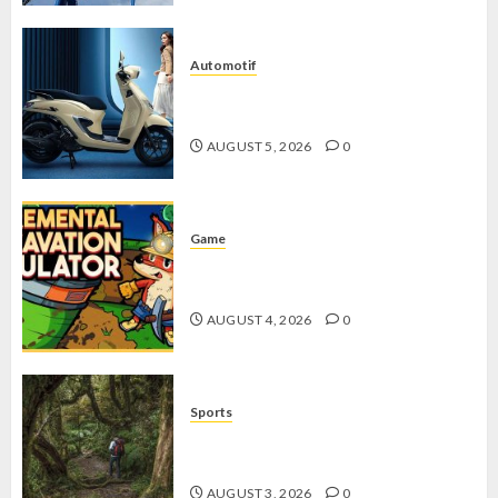
Automotif
Stylo 160 ABS, Motor Terbaik Honda
dengan Fitur Canggih
AUGUST 5, 2026
0
Game
Kin and Quarry, Game Seru dengan
Tantangan Menarik untuk Pemula
AUGUST 4, 2026
0
Sports
10 Tips Hiking Gunung Solo yang
Wajib Dipersiapkan Pemula
AUGUST 3, 2026
0