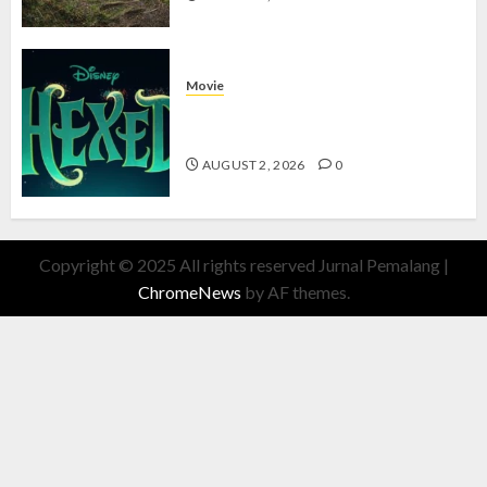
Movie
Hexed Review: Film Animasi yang
Wajib Ditonton
AUGUST 2, 2026
0
Copyright © 2025 All rights reserved Jurnal Pemalang
|
ChromeNews
by AF themes.