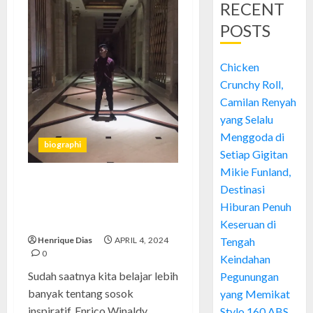
RECENT
POSTS
Chicken
Crunchy Roll,
Camilan Renyah
yang Selalu
Menggoda di
biographi
Setiap Gigitan
Mikie Funland,
Destinasi
Enrico Winaldy: Mengenal
Lebih Dekat Profil dan
Hiburan Penuh
Perjalanan Karirnya
Keseruan di
Henrique Dias
APRIL 4, 2024
Tengah
0
Keindahan
Sudah saatnya kita belajar lebih
Pegunungan
banyak tentang sosok
yang Memikat
inspiratif, Enrico Winaldy.
Stylo 160 ABS,