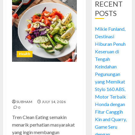
RECENT
POSTS
Mikie Funland,
Destinasi
Hiburan Penuh
Keseruan di
Health
Tengah
Keindahan
Tren Clean Eating yang
Pegunungan
Mengubah Cara Pandang
yang Memikat
Masyarakat terhadap Pola
Stylo 160 ABS,
Makan Sehat
Motor Terbaik
SUBHAM
JULY 14, 2026
Honda dengan
0
Fitur Canggih
Tren Clean Eating semakin
Kin and Quarry,
menarik perhatian masyarakat
Game Seru
yang ingin membangun
dengan