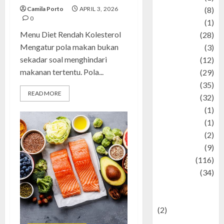
Camila Porto
APRIL 3, 2026
Artist
(8)
0
Asteroid
(1)
Menu Diet Rendah Kolesterol
Automotif
(28)
Mengatur pola makan bukan
Automotive
(3)
sekadar soal menghindari
beauty
(12)
makanan tertentu. Pola...
biographi
(29)
Blog
(35)
READ MORE
Business
(32)
cartoon
(1)
Charity
(1)
Creative
(2)
Culinarty
(9)
Culinary
(116)
Culture
(34)
culture and
festivals
(2)
Current Affairs