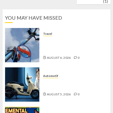
wrestling
(1)
YOU MAY HAVE MISSED
Travel
Mikie Funland, Destinasi Hiburan
Penuh Keseruan di Tengah Keindahan
Pegunungan yang Memikat
AUGUST 6, 2026
0
Automotif
Stylo 160 ABS, Motor Terbaik Honda
dengan Fitur Canggih
AUGUST 5, 2026
0