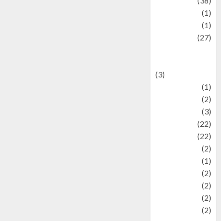
Kuliner
(38)
language
(1)
legacy
(1)
Lifestyle
(27)
Lifestyle and
Food
(3)
Literature
(1)
luxury
(2)
Mitology
(3)
Movie
(22)
News
(22)
Olahraga
(2)
Pet
(1)
Plaace
(2)
policy
(2)
Politic
(2)
politics
(2)