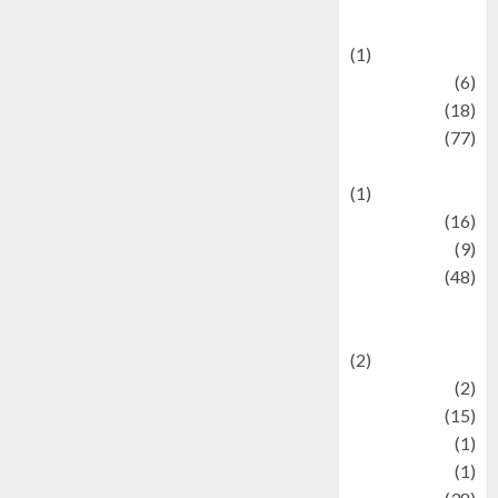
Celebrations
(1)
Fashion
(6)
Finance
(18)
food
(77)
Food Creations
(1)
Game
(16)
geopolitics
(9)
Health
(48)
Historical
Mysteries
(2)
history
(2)
information
(15)
Jewelry
(1)
Kimia
(1)