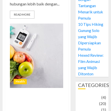
hubungan lebih baik dengan...
Tantangan
Menarik untuk
READ MORE
Pemula
10 Tips Hiking
Gunung Solo
yang Wajib
Dipersiapkan
Pemula
Hexed Review:
Film Animasi
yang Wajib
Ditonton
Health
CATEGORIES
Adventure
(4)
Menu Diet Rendah Kolesterol:
Solusi Sehat untuk Tubuh yang
Animal
(20)
Lebih Ringan
anime
(1)