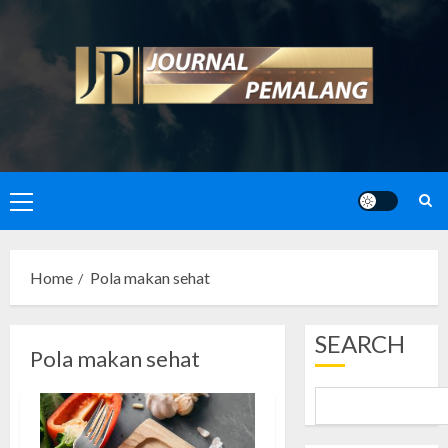
Skip
to
content
Primary
Menu
Home
Pola makan sehat
SEARCH
Pola makan sehat