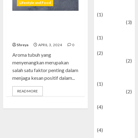
Lifestyle and Food
& Social Issues
(1)
Defense
(3)
Meningkatkan Aroma Tubuh: 7
Demographics
Makanan Anda Menjadi Lebih
Menyenangkan
(1)
Digital Culture
Shreya
APRIL 3, 2024
0
(2)
Aroma tubuh yang
Economics
(2)
menyenangkan merupakan
education and
salah satu faktor penting dalam
examination
menjaga kesan positif dalam...
(1)
Ekonomi
(2)
READ MORE
Entertainment
(4)
Entertainment &
Celebrity News
(4)
Events &