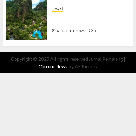
Travel
The Banjaran Hotsprings Retreat,
Resort Mewah Bernuansa Alam
AUGUST 1, 2026
0
Copyright © 2025 All rights reserved Jurnal Pemalang
|
ChromeNews
by AF themes.