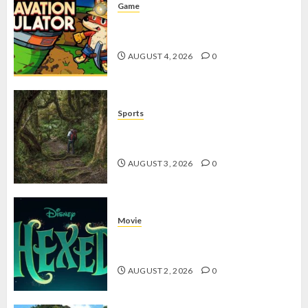
Game
Kin and Quarry, Game Seru dengan
Tantangan Menarik untuk Pemula
AUGUST 4, 2026
0
Sports
10 Tips Hiking Gunung Solo yang
Wajib Dipersiapkan Pemula
AUGUST 3, 2026
0
Movie
Hexed Review: Film Animasi yang
Wajib Ditonton
AUGUST 2, 2026
0