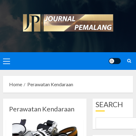
Skip
to
content
Primary
Menu
Home
Perawatan Kendaraan
SEARCH
Perawatan Kendaraan