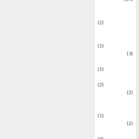
culture and
festivals
(2)
Current Affairs
& Social Issues
(1)
Defense
(3)
Demographics
(1)
Digital Culture
(2)
Economics
(2)
education and
examination
(1)
Ekonomi
(2)
Entertainment
(4)