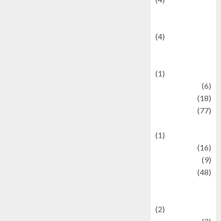
Entertainment &
Celebrity News
(4)
Events &
Celebrations
(1)
Fashion
(6)
Finance
(18)
food
(77)
Food Creations
(1)
Game
(16)
geopolitics
(9)
Health
(48)
Historical
Mysteries
(2)