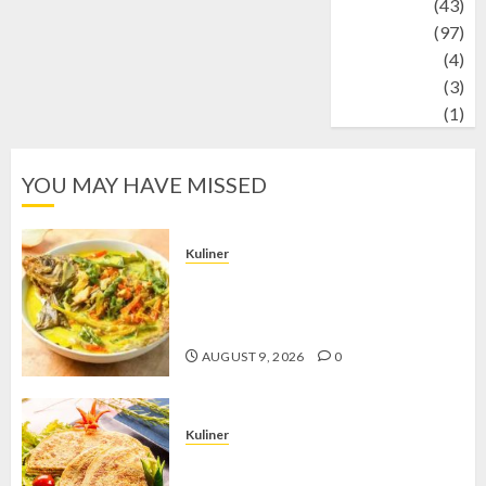
technology
(43)
Travel
(97)
Wildlife
(4)
World
(3)
wrestling
(1)
YOU MAY HAVE MISSED
Kuliner
Gulai Taboh, Sajian Khas Lampung
yang Menggoda dengan Kuah Gurih
dan Aroma Rempah
AUGUST 9, 2026
0
Kuliner
Telur Dadar Kornet, Sajian Gurih yang
Selalu Berhasil Menggugah Selera