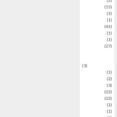
history
(2)
information
(15)
Jewelry
(1)
Kimia
(1)
Kuliner
(41)
language
(1)
legacy
(1)
Lifestyle
(27)
Lifestyle and
Food
(3)
Literature
(1)
luxury
(2)
Mitology
(3)
Movie
(22)
News
(22)
Olahraga
(2)
Pet
(1)