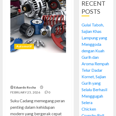
RECENT
POSTS
Gulai Taboh,
Sajian Khas
Lampung yang
Menggoda
Automotif
dengan Kuah
Gurih dan
Suku Cadang: Jantung
Aroma Rempah
Tersembunyi yang Menjaga
Telur Dadar
Perjalanan Tetap Hidup dan
Kornet, Sajian
Penuh Kepercayaan
Gurih yang
Eduardo Rocha
Selalu Berhasil
FEBRUARY 25, 2026
0
Menggugah
Suku Cadang memegang peran
Selera
penting dalam kehidupan
Chicken
modern yang bergerak cepat
Crunchy Roll,