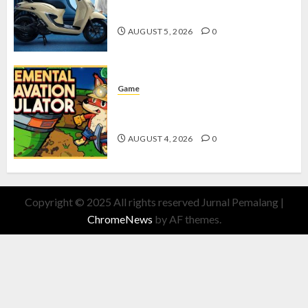
dengan Fitur Canggih
AUGUST 5, 2026
0
Game
Kin and Quarry, Game Seru dengan
Tantangan Menarik untuk Pemula
AUGUST 4, 2026
0
Copyright © 2025 All rights reserved Jurnal Pemalang
|
ChromeNews
by AF themes.