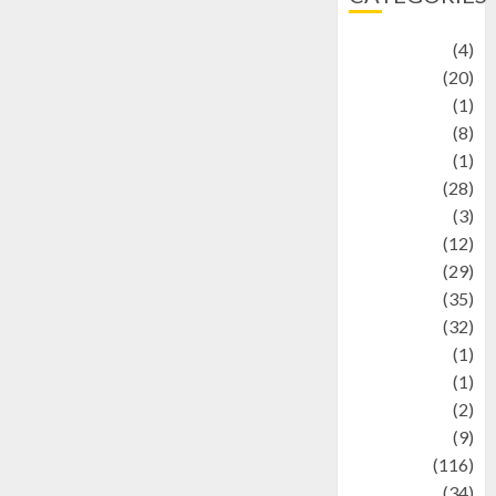
Adventure
(4)
Animal
(20)
anime
(1)
Artist
(8)
Asteroid
(1)
Automotif
(28)
Automotive
(3)
beauty
(12)
biographi
(29)
Blog
(35)
Business
(32)
cartoon
(1)
Charity
(1)
Creative
(2)
Culinarty
(9)
Culinary
(116)
Culture
(34)