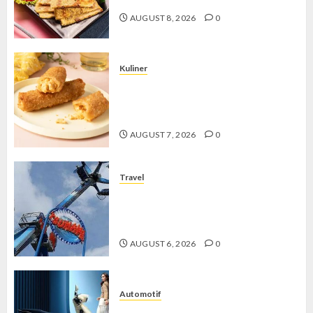
AUGUST 8, 2026
0
Kuliner
Chicken Crunchy Roll, Camilan
Renyah yang Selalu Menggoda di
Setiap Gigitan
AUGUST 7, 2026
0
Travel
Mikie Funland, Destinasi Hiburan
Penuh Keseruan di Tengah Keindahan
Pegunungan yang Memikat
AUGUST 6, 2026
0
Automotif
Stylo 160 ABS, Motor Terbaik Honda