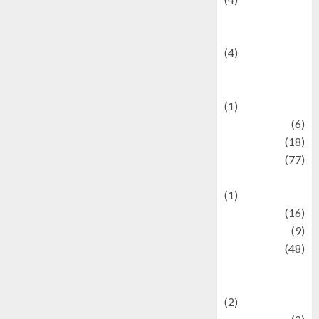
Entertainment &
Celebrity News
(4)
Events &
Celebrations
(1)
Fashion
(6)
Finance
(18)
food
(77)
Food Creations
(1)
Game
(16)
geopolitics
(9)
Health
(48)
Historical
Mysteries
(2)