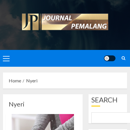
Skip
to
content
Primary
Menu
Home
Nyeri
SEARCH
Nyeri