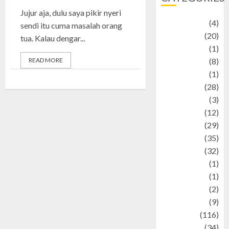
Jujur aja, dulu saya pikir nyeri
Adventure
(4)
sendi itu cuma masalah orang
Animal
(20)
tua. Kalau dengar...
anime
(1)
READ MORE
Artist
(8)
Asteroid
(1)
Automotif
(28)
Automotive
(3)
beauty
(12)
biographi
(29)
Blog
(35)
Business
(32)
cartoon
(1)
Charity
(1)
Creative
(2)
Culinarty
(9)
Culinary
(116)
Culture
(34)