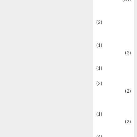
culture and
festivals
(2)
Current Affairs
& Social Issues
(1)
Defense
(3)
Demographics
(1)
Digital Culture
(2)
Economics
(2)
education and
examination
(1)
Ekonomi
(2)
Entertainment
(4)