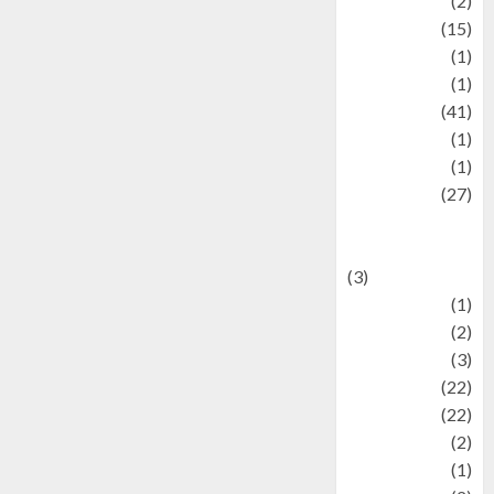
history
(2)
information
(15)
Jewelry
(1)
Kimia
(1)
Kuliner
(41)
language
(1)
legacy
(1)
Lifestyle
(27)
Lifestyle and
Food
(3)
Literature
(1)
luxury
(2)
Mitology
(3)
Movie
(22)
News
(22)
Olahraga
(2)
Pet
(1)