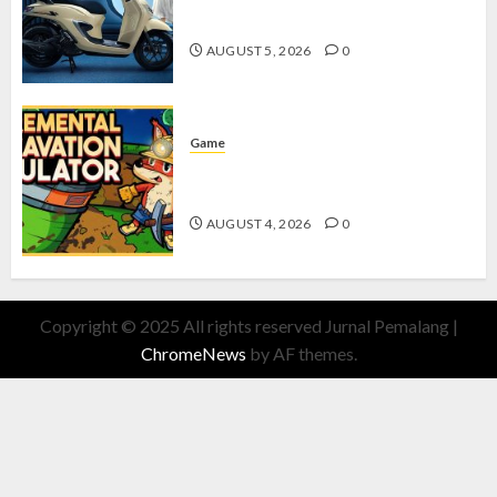
dengan Fitur Canggih
AUGUST 5, 2026
0
Game
Kin and Quarry, Game Seru dengan
Tantangan Menarik untuk Pemula
AUGUST 4, 2026
0
Copyright © 2025 All rights reserved Jurnal Pemalang
|
ChromeNews
by AF themes.