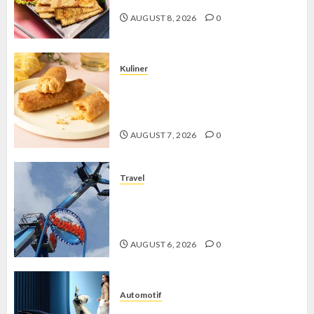
AUGUST 8, 2026
0
Kuliner
Chicken Crunchy Roll, Camilan
Renyah yang Selalu Menggoda di
Setiap Gigitan
AUGUST 7, 2026
0
Travel
Mikie Funland, Destinasi Hiburan
Penuh Keseruan di Tengah Keindahan
Pegunungan yang Memikat
AUGUST 6, 2026
0
Automotif
Stylo 160 ABS, Motor Terbaik Honda