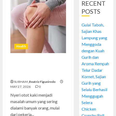
RECENT
POSTS
Gulai Taboh,
Sajian Khas
Lampung yang
Menggoda
Health
dengan Kuah
Gurih dan
Nyeri Otot Kaki, Masalah
Aroma Rempah
Umum yang Sering Dianggap
Telur Dadar
Sepele
Kornet, Sajian
SUBHAM
,Beatriz Figueiredo
Gurih yang
MAY 27, 2026
0
Selalu Berhasil
Nyeri otot kaki menjadi
Menggugah
masalah umum yang sering
Selera
dialami banyak orang, mulai
Chicken
dari pekerja...
Crunchy Roll,