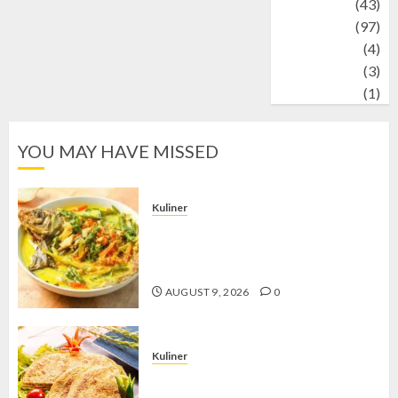
technology
(43)
Travel
(97)
Wildlife
(4)
World
(3)
wrestling
(1)
YOU MAY HAVE MISSED
Kuliner
Gulai Taboh, Sajian Khas Lampung
yang Menggoda dengan Kuah Gurih
dan Aroma Rempah
AUGUST 9, 2026
0
Kuliner
Telur Dadar Kornet, Sajian Gurih yang
Selalu Berhasil Menggugah Selera