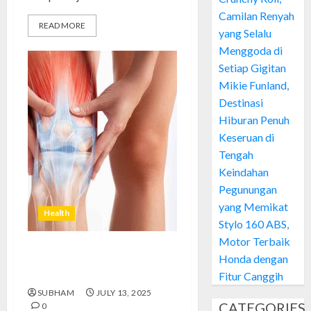
Camilan Renyah
READ MORE
yang Selalu
Menggoda di
Setiap Gigitan
Mikie Funland,
Destinasi
Hiburan Penuh
Keseruan di
Tengah
Keindahan
Pegunungan
yang Memikat
Health
Stylo 160 ABS,
Motor Terbaik
Honda dengan
Mau Bebas Nyeri Sendi?
Hindari 5 Kebiasaan Sepele Ini
Fitur Canggih
SUBHAM
JULY 13, 2025
CATEGORIES
0