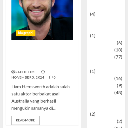
Celebrity News
(4)
Events &
Celebrations
biographi
(1)
Fashion
(6)
Finance
(18)
Liam Hemsworth di The
food
(77)
Witcher: Tantangan
Food Creations
Menggantikan Henry Cavill
(1)
RADHI HTML
NOVEMBER 5, 2024
0
Game
(16)
geopolitics
(9)
Liam Hemsworth adalah salah
Health
(48)
satu aktor berbakat asal
Historical
Australia yang berhasil
Mysteries
mengukir namanya di...
(2)
READ MORE
history
(2)