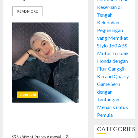
Keseruan di
READ MORE
Tengah
Keindahan
Pegunungan
yang Memikat
Stylo 160 ABS,
Motor Terbaik
Honda dengan
Fitur Canggih
Kin and Quarry,
Game Seru
dengan
biographi
Tantangan
Menarik untuk
Pemula
Perjuangan Salma Salsabil di
Dunia Musik: Inspirasi untuk
CATEGORIES
Anak Muda Indonesia Kisah
SUBHAM
,Pranav Agarwal