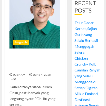
RECENT
POSTS
Telur Dadar
Kornet, Sajian
Gurih yang
Selalu Berhasil
biographi
Menggugah
Selera
Siapa Sangka! Ini Alasan Ruben
Chicken
Onsu Jadi Idola Banyak Orang
Crunchy Roll,
2025
Camilan Renyah
SUBHAM
JUNE 4, 2025
yang Selalu
0
Menggoda di
Kalau ditanya siapa Ruben
Setiap Gigitan
Onsu, pasti banyak yang
Mikie Funland,
langsung nyaut, “Oh, itu yang
Destinasi
sering...
Hiburan Penuh