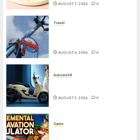
AUGUST 7, 2026
0
Travel
Mikie Funland, Destinasi Hiburan
Penuh Keseruan di Tengah Keindahan
Pegunungan yang Memikat
AUGUST 6, 2026
0
Automotif
Stylo 160 ABS, Motor Terbaik Honda
dengan Fitur Canggih
AUGUST 5, 2026
0
Game
Kin and Quarry, Game Seru dengan
Tantangan Menarik untuk Pemula