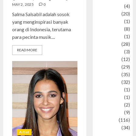
MAY 2, 2025
0
Adventure
(4)
Animal
(20)
Salma Salsabil adalah sosok
anime
(1)
yang menginspirasi banyak
Artist
(8)
orang di Indonesia, terutama
Asteroid
(1)
para pecinta musik....
Automotif
(28)
READ MORE
Automotive
(3)
beauty
(12)
biographi
(29)
Blog
(35)
Business
(32)
cartoon
(1)
Charity
(1)
Creative
(2)
Culinarty
(9)
Culinary
(116)
Culture
(34)
Artist
culture and