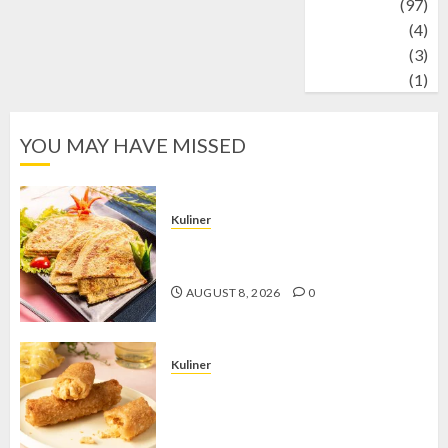
Travel
(97)
Wildlife
(4)
World
(3)
wrestling
(1)
YOU MAY HAVE MISSED
Kuliner
Telur Dadar Kornet, Sajian Gurih yang
Selalu Berhasil Menggugah Selera
AUGUST 8, 2026
0
Kuliner
Chicken Crunchy Roll, Camilan
Renyah yang Selalu Menggoda di
Setiap Gigitan