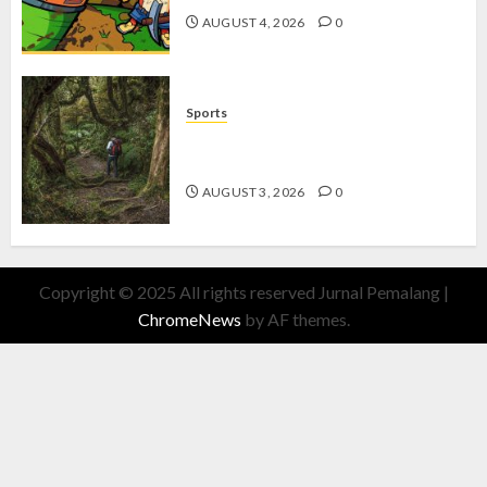
AUGUST 4, 2026
0
Sports
10 Tips Hiking Gunung Solo yang
Wajib Dipersiapkan Pemula
AUGUST 3, 2026
0
Copyright © 2025 All rights reserved Jurnal Pemalang
|
ChromeNews
by AF themes.