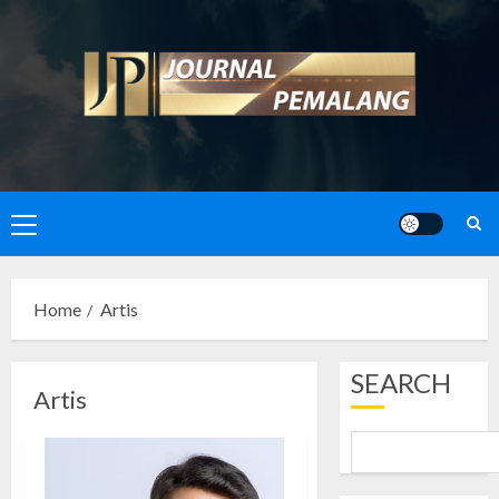
Skip
to
content
Primary
Menu
Home
Artis
SEARCH
Artis