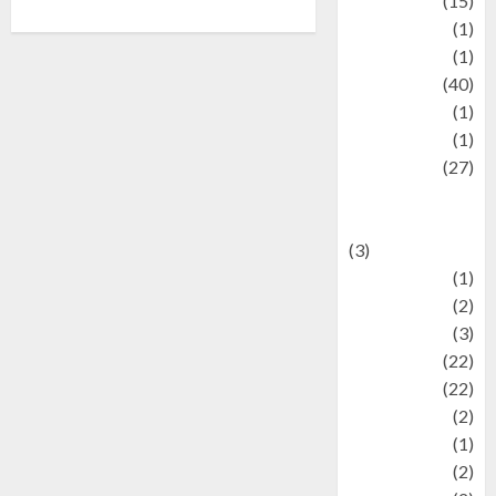
information
(15)
Jewelry
(1)
Kimia
(1)
Kuliner
(40)
language
(1)
legacy
(1)
Lifestyle
(27)
Lifestyle and
Food
(3)
Literature
(1)
luxury
(2)
Mitology
(3)
Movie
(22)
News
(22)
Olahraga
(2)
Pet
(1)
Plaace
(2)