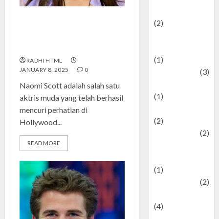
festivals
(2)
Naomi Scott: Perjalanan Karier
Current Affairs
dan Kehidupan Sang Bintang
& Social Issues
Muda 2025
(1)
RADHI HTML
JANUARY 8, 2025
0
Defense
(3)
Demographics
Naomi Scott adalah salah satu
(1)
aktris muda yang telah berhasil
Digital Culture
mencuri perhatian di
(2)
Hollywood...
Economics
(2)
READ MORE
education and
examination
(1)
Ekonomi
(2)
Entertainment
(4)
Entertainment &