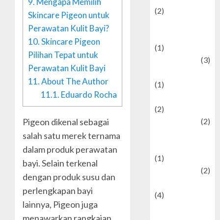
9.
Mengapa Memilih
(2)
Skincare Pigeon untuk
Current Affairs
Perawatan Kulit Bayi?
& Social Issues
10.
Skincare Pigeon
(1)
Pilihan Tepat untuk
Defense
(3)
Perawatan Kulit Bayi
Demographics
11.
About The Author
(1)
11.1.
Eduardo Rocha
Digital Culture
(2)
Pigeon dikenal sebagai
Economics
(2)
education and
salah satu merek ternama
examination
dalam produk perawatan
(1)
bayi. Selain terkenal
Ekonomi
(2)
dengan produk susu dan
Entertainment
perlengkapan bayi
(4)
lainnya, Pigeon juga
Entertainment &
menawarkan rangkaian
Celebrity News