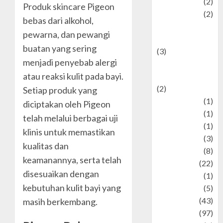
Politic
(2)
Produk skincare Pigeon
politics
(2)
bebas dari alkohol,
programming
pewarna, dan pewangi
language
buatan yang sering
(3)
menjadi penyebab alergi
renewable
atau reaksi kulit pada bayi.
energy
(2)
Setiap produk yang
Review
(1)
diciptakan oleh Pigeon
Science
(1)
telah melalui berbagai uji
Seni
(1)
klinis untuk memastikan
Social Issues
(3)
kualitas dan
sport
(8)
keamanannya, serta telah
Sports
(22)
disesuaikan dengan
Stories
(1)
kebutuhan kulit bayi yang
Tech
(5)
technology
(43)
masih berkembang.
Travel
(97)