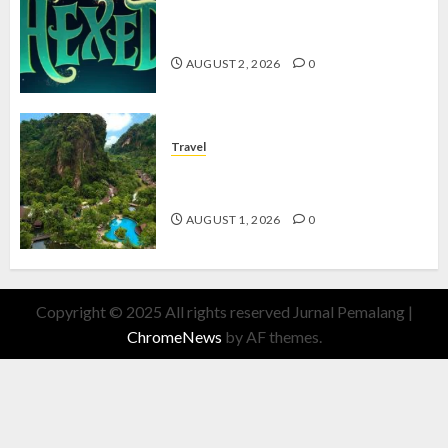
Hexed Review: Film Animasi yang
Wajib Ditonton
AUGUST 2, 2026
0
Travel
The Banjaran Hotsprings Retreat,
Resort Mewah Bernuansa Alam
AUGUST 1, 2026
0
Copyright © 2025 All rights reserved Jurnal Pemalang
|
ChromeNews
by AF themes.