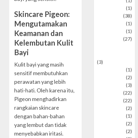
Jewelry
(1)
Kimia
(1)
Skincare Pigeon:
Kuliner
(38)
Mengutamakan
language
(1)
legacy
(1)
Keamanan dan
Lifestyle
(27)
Kelembutan Kulit
Lifestyle and
Bayi
Food
(3)
Kulit bayi yang masih
Literature
(1)
sensitif membutuhkan
luxury
(2)
perawatan yang lebih
Mitology
(3)
hati-hati. Oleh karena itu,
Movie
(22)
Pigeon menghadirkan
News
(22)
rangkaian skincare
Olahraga
(2)
dengan bahan-bahan
Pet
(1)
Plaace
(2)
yang lembut dan tidak
policy
(2)
menyebabkan iritasi.