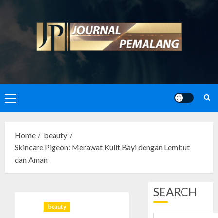
Skip
to
content
Primary
Menu
Home
beauty
Skincare Pigeon: Merawat Kulit Bayi dengan Lembut
dan Aman
SEARCH
beauty