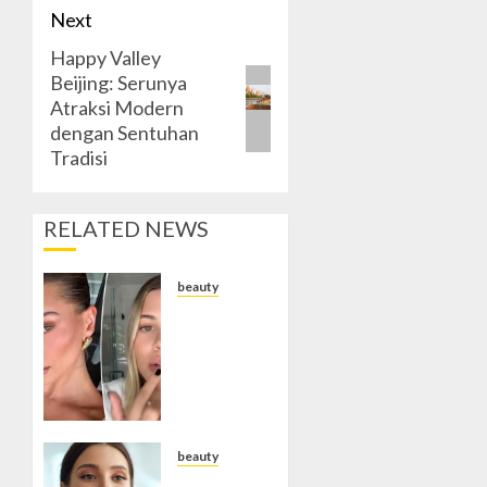
Next
Happy Valley
Next
Beijing: Serunya
post:
Atraksi Modern
dengan Sentuhan
Tradisi
RELATED NEWS
beauty
Beauty
Trend
Viral
yang
Mengubah
Cara
Orang
beauty
Menikmati
Lip Care: