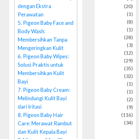
dengan Ekstra
Animal
(20)
anime
(1)
Perawatan
Artist
(8)
5.
Pigeon Baby Face and
Asteroid
(1)
Body Wash:
Automotif
(28)
Membersihkan Tanpa
Automotive
(3)
Mengeringkan Kulit
beauty
(12)
6.
Pigeon Baby Wipes:
biographi
(29)
Solusi Praktis untuk
Blog
(35)
Membersihkan Kulit
Business
(32)
Bayi
cartoon
(1)
7.
Pigeon Baby Cream:
Charity
(1)
Melindungi Kulit Bayi
Creative
(2)
dari Iritasi
Culinarty
(9)
8.
Pigeon Baby Hair
Culinary
(116)
Culture
(34)
Care: Merawat Rambut
culture and
dan Kulit Kepala Bayi
festivals