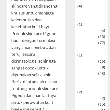
skincare yang dirancang
(4)
Events &
khusus untuk menjaga
Celebrations
kelembutan dan
(1)
kesehatan kulit bayi.
Fashion
(6)
Produk skincare Pigeon
Finance
(18)
hadir dengan formulasi
food
(77)
yang aman, lembut, dan
Food Creations
teruji secara
(1)
dermatologis, sehingga
Game
(16)
geopolitics
(9)
sangat cocok untuk
Health
(48)
digunakan sejak lahir.
Historical
Berikut ini adalah ulasan
Mysteries
tentang produk skincare
(2)
Pigeon dan manfaatnya
history
(2)
untuk perawatan kulit
information
(15)
bayi yang sensitif.