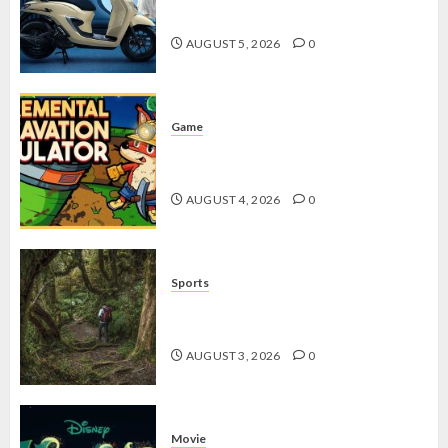
dengan Fitur Canggih
AUGUST 5, 2026
0
Game
Kin and Quarry, Game Seru dengan
Tantangan Menarik untuk Pemula
AUGUST 4, 2026
0
Sports
10 Tips Hiking Gunung Solo yang
Wajib Dipersiapkan Pemula
AUGUST 3, 2026
0
Movie