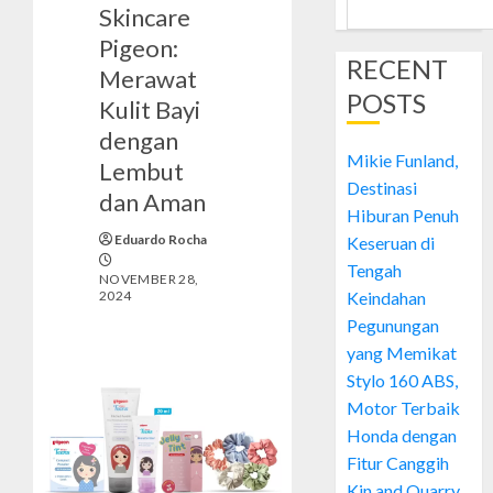
Skincare
Pigeon:
RECENT
Merawat
POSTS
Kulit Bayi
dengan
Mikie Funland,
Lembut
Destinasi
dan Aman
Hiburan Penuh
Eduardo Rocha
Keseruan di
Tengah
NOVEMBER 28,
2024
Keindahan
Pegunungan
yang Memikat
Stylo 160 ABS,
Motor Terbaik
Honda dengan
Fitur Canggih
Kin and Quarry,