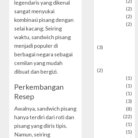
Plaace
(2)
legendaris yang dikenal
policy
(2)
sangat menyukai
Politic
(2)
kombinasi pisang dengan
politics
(2)
selai kacang. Seiring
programming
waktu, sandwich pisang
language
menjadi populer di
(3)
berbagai negara sebagai
renewable
cemilan yang mudah
energy
(2)
dibuat dan bergizi.
Review
(1)
Perkembangan
Science
(1)
Seni
(1)
Resep
Social Issues
(3)
Awalnya, sandwich pisang
sport
(8)
Sports
(22)
hanya terdiri dari roti dan
Stories
(1)
pisang yang diiris tipis.
Tech
(5)
Namun, seiring