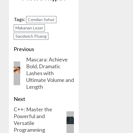
Tags:
Cemilan Sehat
Makanan Lezat
Sandwich Pisang
Post
Previous
Mascara: Achieve
navigation
Previous
Bold, Dramatic
post:
Lashes with
Ultimate Volume and
Length
Next
C++: Master the
Next
Powerful and
post:
Versatile
Programming