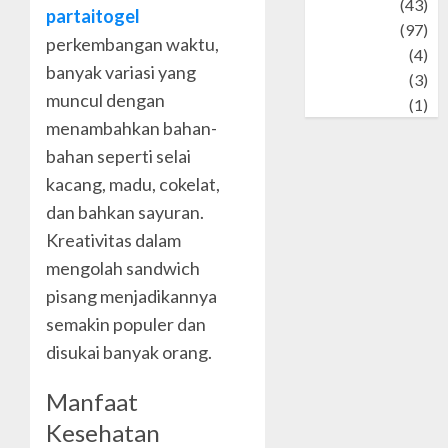
technology
(43)
partaitogel
Travel
(97)
perkembangan waktu,
Wildlife
(4)
banyak variasi yang
World
(3)
muncul dengan
wrestling
(1)
menambahkan bahan-
bahan seperti selai
kacang, madu, cokelat,
dan bahkan sayuran.
Kreativitas dalam
mengolah sandwich
pisang menjadikannya
semakin populer dan
disukai banyak orang.
Manfaat
Kesehatan