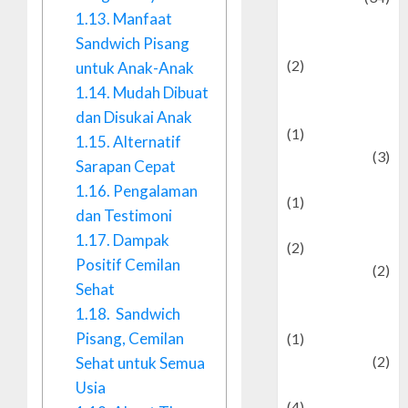
1.13.
Manfaat
culture and
Sandwich Pisang
festivals
(2)
untuk Anak-Anak
Current Affairs
1.14.
Mudah Dibuat
& Social Issues
dan Disukai Anak
(1)
1.15.
Alternatif
Defense
(3)
Sarapan Cepat
Demographics
1.16.
Pengalaman
(1)
dan Testimoni
Digital Culture
1.17.
Dampak
(2)
Positif Cemilan
Economics
(2)
Sehat
education and
1.18.
Sandwich
examination
Pisang, Cemilan
(1)
Ekonomi
(2)
Sehat untuk Semua
Entertainment
Usia
(4)