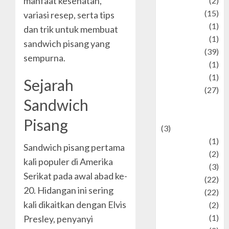
manfaat kesehatan,
history
(2)
information
(15)
variasi resep, serta tips
Jewelry
(1)
dan trik untuk membuat
Kimia
(1)
sandwich pisang yang
Kuliner
(39)
sempurna.
language
(1)
legacy
(1)
Sejarah
Lifestyle
(27)
Sandwich
Lifestyle and
Food
Pisang
(3)
Literature
(1)
Sandwich pisang pertama
luxury
(2)
kali populer di Amerika
Mitology
(3)
Serikat pada awal abad ke-
Movie
(22)
20. Hidangan ini sering
News
(22)
kali dikaitkan dengan Elvis
Olahraga
(2)
Pet
(1)
Presley, penyanyi