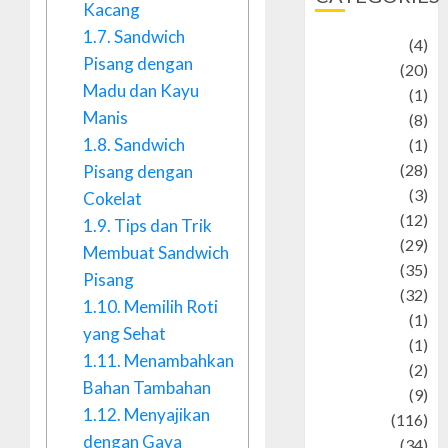
Kacang
1.7.
Sandwich
Adventure
(4)
Pisang dengan
Animal
(20)
Madu dan Kayu
anime
(1)
Manis
Artist
(8)
1.8.
Sandwich
Asteroid
(1)
Automotif
(28)
Pisang dengan
Automotive
(3)
Cokelat
beauty
(12)
1.9.
Tips dan Trik
biographi
(29)
Membuat Sandwich
Blog
(35)
Pisang
Business
(32)
1.10.
Memilih Roti
cartoon
(1)
yang Sehat
Charity
(1)
1.11.
Menambahkan
Creative
(2)
Bahan Tambahan
Culinarty
(9)
1.12.
Menyajikan
Culinary
(116)
dengan Gaya
Culture
(34)