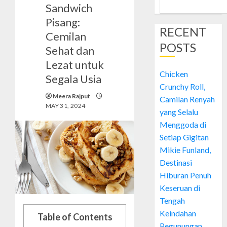
Sandwich
Pisang:
RECENT
Cemilan
POSTS
Sehat dan
Lezat untuk
Chicken
Segala Usia
Crunchy Roll,
Meera Rajput
Camilan Renyah
MAY 31, 2024
yang Selalu
Menggoda di
Setiap Gigitan
Mikie Funland,
Destinasi
Hiburan Penuh
Keseruan di
Tengah
Keindahan
Table of Contents
Pegunungan