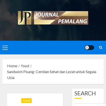
Skip
to
content
Primary
Menu
Home
food
Sandwich Pisang: Cemilan Sehat dan Lezat untuk Segala
Usia
SEARCH
food