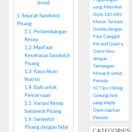
[
hide
]
yang Memikat
Stylo 160 ABS,
1.
Sejarah Sandwich
Motor Terbaik
Pisang
Honda dengan
1.1.
Perkembangan
Fitur Canggih
Resep
Kin and Quarry,
1.2.
Manfaat
Game Seru
Kesehatan Sandwich
dengan
Pisang
Tantangan
1.3.
Kaya Akan
Menarik untuk
Nutrisi
Pemula
1.4.
Baik untuk
10 Tips Hiking
Pencernaan
Gunung Solo
yang Wajib
1.5.
Variasi Resep
Dipersiapkan
Sandwich Pisang
Pemula
1.6.
Sandwich
Pisang dengan Selai
CATEGORIES