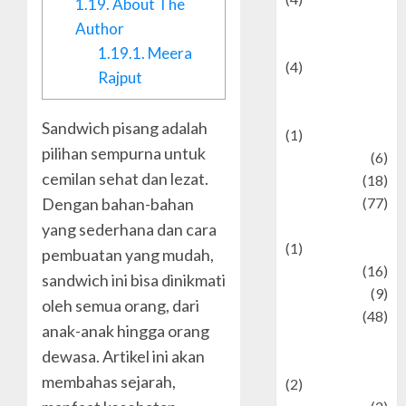
1.19.
About The
Entertainment &
Author
Celebrity News
1.19.1.
Meera
(4)
Rajput
Events &
Celebrations
Sandwich pisang adalah
(1)
pilihan sempurna untuk
Fashion
(6)
cemilan sehat dan lezat.
Finance
(18)
Dengan bahan-bahan
food
(77)
Food Creations
yang sederhana dan cara
(1)
pembuatan yang mudah,
Game
(16)
sandwich ini bisa dinikmati
geopolitics
(9)
oleh semua orang, dari
Health
(48)
anak-anak hingga orang
Historical
dewasa. Artikel ini akan
Mysteries
membahas sejarah,
(2)