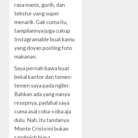
rasa manis, gurih, dan
tekstur yang super
menarik. Gak cuma itu,
tampilannya juga cukup
Instagramable buat kamu
yang doyan posting foto
makanan.
Saya pernah bawa buat
bekal kantor dan temen-
temen saya pada ngiler.
Bahkan ada yang nanya
resepnya, padahal saya
cuma asal coba-coba aja
dulu. Nah, itu tandanya
Monte Cristo ini bukan
sandwich biasa.