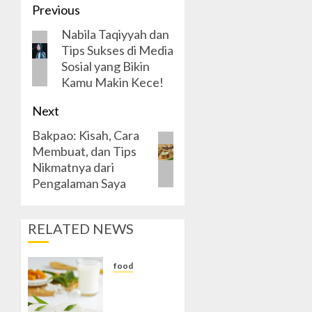
Post
Previous
Nabila Taqiyyah dan
navigation
Previous
Tips Sukses di Media
post:
Sosial yang Bikin
Kamu Makin Kece!
Next
Bakpao: Kisah, Cara
Next
Membuat, dan Tips
post:
Nikmatnya dari
Pengalaman Saya
RELATED NEWS
food
Kue
Talam