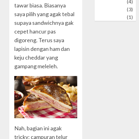
Wildlife
(4)
tawar biasa. Biasanya
World
(3)
saya pilih yang agak tebal
wrestling
(1)
supaya sandwichnya gak
cepet hancur pas
digoreng. Terus saya
lapisin dengan ham dan
keju cheddar yang
gampang meleleh.
Nah, bagian ini agak
tricky: campuran telur