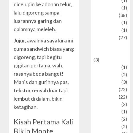
Jewelry
(1)
dicelupin ke adonan telur,
Kimia
(1)
lalu digoreng sampai
Kuliner
(38)
luarannya garing dan
language
(1)
dalamnya meleleh.
legacy
(1)
Lifestyle
(27)
Jujur, awalnya saya kira ini
Lifestyle and
cuma sandwich biasa yang
Food
digoreng, tapi begitu
(3)
gigitan pertama, wah,
Literature
(1)
rasanya beda banget!
luxury
(2)
Manis dan gurihnya pas,
Mitology
(3)
Movie
(22)
tekstur renyah luar tapi
News
(22)
lembut di dalam, bikin
Olahraga
(2)
ketagihan.
Pet
(1)
Plaace
(2)
Kisah Pertama Kali
policy
(2)
Bikin Monte