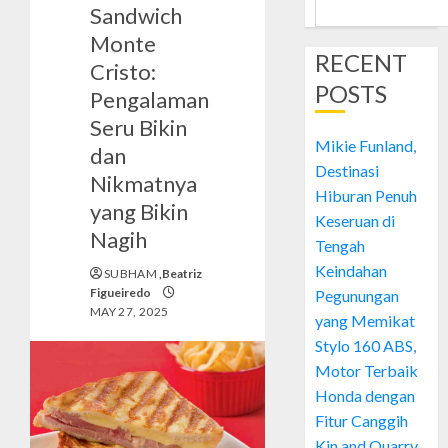
Sandwich
Monte
RECENT
Cristo:
POSTS
Pengalaman
Seru Bikin
Mikie Funland,
dan
Destinasi
Nikmatnya
Hiburan Penuh
yang Bikin
Keseruan di
Nagih
Tengah
Keindahan
SUBHAM
,Beatriz
Figueiredo
Pegunungan
MAY 27, 2025
yang Memikat
Stylo 160 ABS,
Motor Terbaik
Honda dengan
Fitur Canggih
Kin and Quarry,