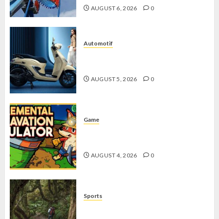
AUGUST 6, 2026
0
Automotif
Stylo 160 ABS, Motor Terbaik Honda
dengan Fitur Canggih
AUGUST 5, 2026
0
Game
Kin and Quarry, Game Seru dengan
Tantangan Menarik untuk Pemula
AUGUST 4, 2026
0
Sports
10 Tips Hiking Gunung Solo yang
Wajib Dipersiapkan Pemula