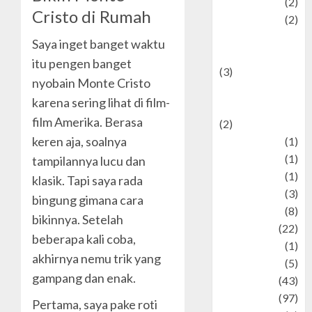
Politic
(2)
Cristo di Rumah
politics
(2)
programming
Saya inget banget waktu
language
itu pengen banget
(3)
nyobain Monte Cristo
renewable
karena sering lihat di film-
energy
film Amerika. Berasa
(2)
keren aja, soalnya
Review
(1)
Science
(1)
tampilannya lucu dan
Seni
(1)
klasik. Tapi saya rada
Social Issues
(3)
bingung gimana cara
sport
(8)
bikinnya. Setelah
Sports
(22)
beberapa kali coba,
Stories
(1)
akhirnya nemu trik yang
Tech
(5)
gampang dan enak.
technology
(43)
Travel
(97)
Pertama, saya pake roti