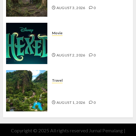
AUGUST 3, 2026
0
Movie
Hexed Review: Film Animasi yang
Wajib Ditonton
AUGUST 2, 2026
0
Travel
The Banjaran Hotsprings Retreat,
Resort Mewah Bernuansa Alam
AUGUST 1, 2026
0
Copyright © 2025 All rights reserved Jurnal Pemalang
|