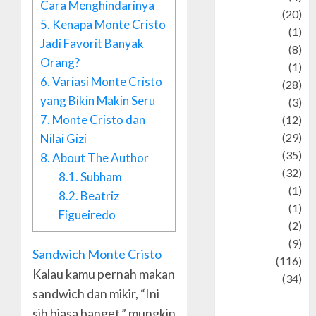
Cara Menghindarinya
Animal
(20)
5.
Kenapa Monte Cristo
anime
(1)
Jadi Favorit Banyak
Artist
(8)
Orang?
Asteroid
(1)
6.
Variasi Monte Cristo
Automotif
(28)
yang Bikin Makin Seru
Automotive
(3)
7.
Monte Cristo dan
beauty
(12)
biographi
(29)
Nilai Gizi
Blog
(35)
8.
About The Author
Business
(32)
8.1.
Subham
cartoon
(1)
8.2.
Beatriz
Charity
(1)
Figueiredo
Creative
(2)
Culinarty
(9)
Sandwich Monte Cristo
Culinary
(116)
Kalau kamu pernah makan
Culture
(34)
sandwich dan mikir, “Ini
culture and
sih biasa banget,” mungkin
festivals