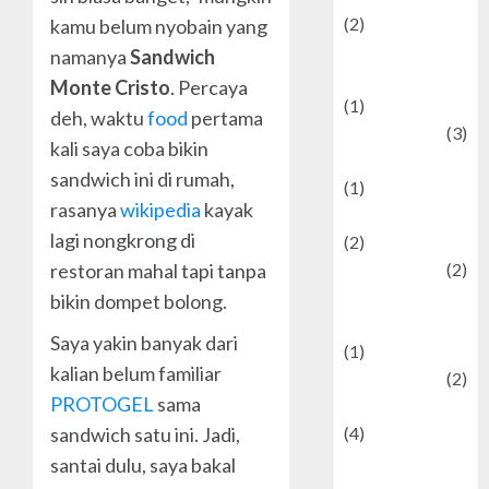
(2)
kamu belum nyobain yang
Current Affairs
namanya
Sandwich
& Social Issues
Monte Cristo
. Percaya
(1)
deh, waktu
food
pertama
Defense
(3)
kali saya coba bikin
Demographics
sandwich ini di rumah,
(1)
rasanya
wikipedia
kayak
Digital Culture
lagi nongkrong di
(2)
Economics
(2)
restoran mahal tapi tanpa
education and
bikin dompet bolong.
examination
Saya yakin banyak dari
(1)
kalian belum familiar
Ekonomi
(2)
PROTOGEL
sama
Entertainment
(4)
sandwich satu ini. Jadi,
Entertainment &
santai dulu, saya bakal
Celebrity News