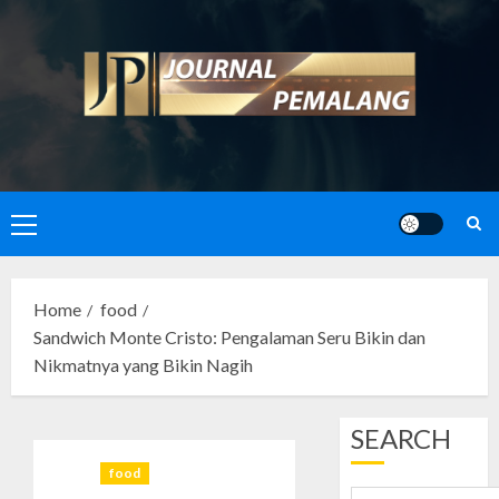
Skip
to
content
Primary
Menu
Home
food
Sandwich Monte Cristo: Pengalaman Seru Bikin dan
Nikmatnya yang Bikin Nagih
SEARCH
food