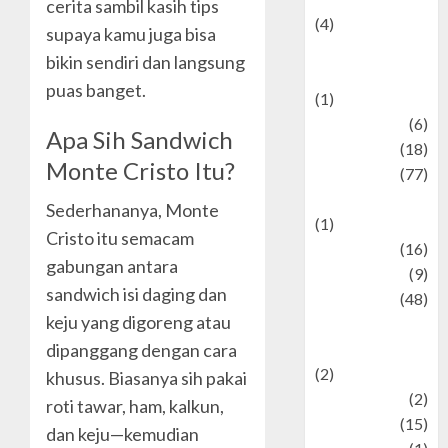
cerita sambil kasih tips
(4)
supaya kamu juga bisa
Events &
bikin sendiri dan langsung
Celebrations
puas banget.
(1)
Fashion
(6)
Apa Sih Sandwich
Finance
(18)
Monte Cristo Itu?
food
(77)
Food Creations
Sederhananya, Monte
(1)
Cristo itu semacam
Game
(16)
gabungan antara
geopolitics
(9)
sandwich isi daging dan
Health
(48)
keju yang digoreng atau
Historical
Mysteries
dipanggang dengan cara
(2)
khusus. Biasanya sih pakai
history
(2)
roti tawar, ham, kalkun,
information
(15)
dan keju—kemudian