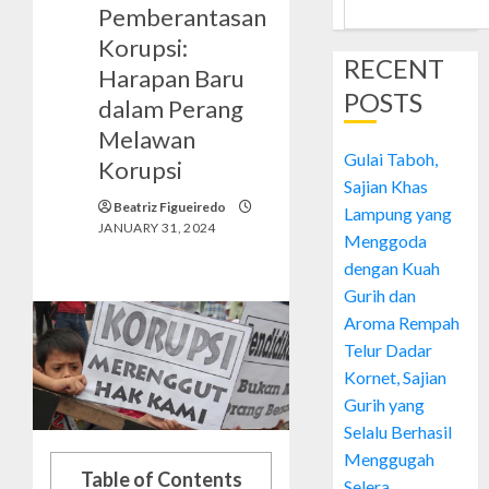
Pemberantasan
Korupsi:
RECENT
Harapan Baru
POSTS
dalam Perang
Melawan
Gulai Taboh,
Korupsi
Sajian Khas
Beatriz Figueiredo
Lampung yang
JANUARY 31, 2024
Menggoda
dengan Kuah
Gurih dan
Aroma Rempah
Telur Dadar
Kornet, Sajian
Gurih yang
Selalu Berhasil
Menggugah
Table of Contents
Selera