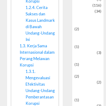
Korupsi
Culinary
(116)
1.2.4.
Cerita
Culture
(34)
Sukses dan
culture and
Kasus Landmark
festivals
di Bawah
(2)
Undang-Undang
Current Affairs
Ini
& Social Issues
1.3.
Kerja Sama
(1)
Internasional dalam
Defense
(3)
Perang Melawan
Demographics
(1)
Korupsi
Digital Culture
1.3.1.
(2)
Mengevaluasi
Economics
(2)
Efektivitas
education and
Undang-Undang
examination
Pemberantasan
(1)
Korupsi
Ekonomi
(2)