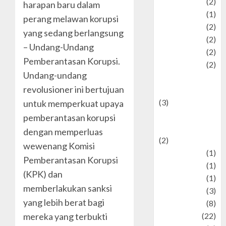
Olahraga
(2)
harapan baru dalam
Pet
(1)
perang melawan korupsi
Plaace
(2)
yang sedang berlangsung
policy
(2)
– Undang-Undang
Politic
(2)
Pemberantasan Korupsi.
politics
(2)
Undang-undang
programming
revolusioner ini bertujuan
language
(3)
untuk memperkuat upaya
renewable
pemberantasan korupsi
energy
dengan memperluas
(2)
wewenang Komisi
Review
(1)
Pemberantasan Korupsi
Science
(1)
(KPK) dan
Seni
(1)
memberlakukan sanksi
Social Issues
(3)
yang lebih berat bagi
sport
(8)
Sports
(22)
mereka yang terbukti