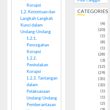
Korupsi
CATEGORIES
1.2.
Ketentuan dan
Langkah-Langkah
Adventure
(4)
Kunci dalam
Animal
(20)
Undang-Undang
anime
(1)
1.2.1.
Artist
(8)
Pencegahan
Asteroid
(1)
Korupsi
Automotif
(28)
1.2.2.
Automotive
(3)
Penindakan
beauty
(12)
Korupsi
biographi
(29)
1.2.3.
Tantangan
Blog
(35)
dalam
Business
(32)
cartoon
(1)
Pelaksanaan
Charity
(1)
Undang-Undang
Creative
(2)
Pemberantasan
Culinarty
(9)