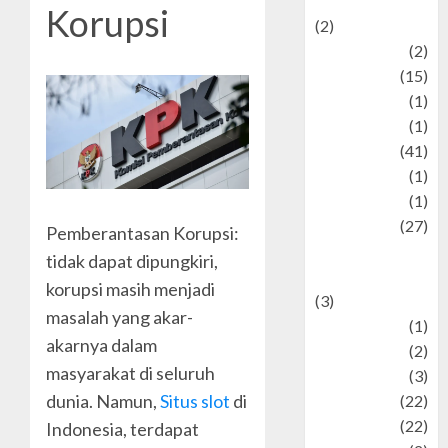
Mysteries
Korupsi
(2)
history
(2)
information
(15)
Jewelry
(1)
Kimia
(1)
Kuliner
(41)
language
(1)
legacy
(1)
Lifestyle
(27)
Pemberantasan Korupsi:
Lifestyle and
tidak dapat dipungkiri,
Food
korupsi masih menjadi
(3)
masalah yang akar-
Literature
(1)
akarnya dalam
luxury
(2)
masyarakat di seluruh
Mitology
(3)
dunia. Namun,
Situs slot
di
Movie
(22)
News
(22)
Indonesia, terdapat