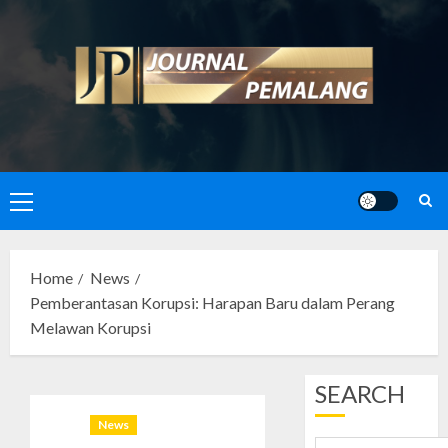
Skip
to
content
Primary
Menu
Home
News
Pemberantasan Korupsi: Harapan Baru dalam Perang
Melawan Korupsi
SEARCH
News