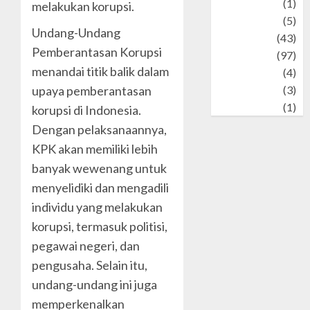
Stories
(1)
melakukan korupsi.
Tech
(5)
Undang-Undang
technology
(43)
Pemberantasan Korupsi
Travel
(97)
menandai titik balik dalam
Wildlife
(4)
World
(3)
upaya pemberantasan
wrestling
(1)
korupsi di Indonesia.
Dengan pelaksanaannya,
KPK akan memiliki lebih
banyak wewenang untuk
menyelidiki dan mengadili
individu yang melakukan
korupsi, termasuk politisi,
pegawai negeri, dan
pengusaha. Selain itu,
undang-undang ini juga
memperkenalkan