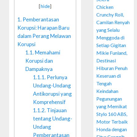
[
hide
]
Chicken
Crunchy Roll,
1.
Pemberantasan
Camilan Renyah
Korupsi: Harapan Baru
yang Selalu
dalam Perang Melawan
Menggoda di
Korupsi
Setiap Gigitan
1.1.
Memahami
Mikie Funland,
Korupsi dan
Destinasi
Hiburan Penuh
Dampaknya
Keseruan di
1.1.1.
Perlunya
Tengah
Undang-Undang
Keindahan
Antikorupsi yang
Pegunungan
Komprehensif
yang Memikat
1.1.2.
Tinjauan
Stylo 160 ABS,
tentang Undang-
Motor Terbaik
Undang
Honda dengan
Pemberantasan
Fitur Canggih