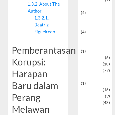
1.3.2.
About The
Entertainment
Author
(4)
1.3.2.1.
Entertainment &
Beatriz
Celebrity News
Figueiredo
(4)
Events &
Celebrations
Pemberantasan
(1)
Fashion
(6)
Korupsi:
Finance
(18)
food
(77)
Harapan
Food Creations
Baru dalam
(1)
Game
(16)
Perang
geopolitics
(9)
Health
(48)
Melawan
Historical