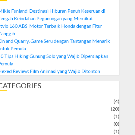
ikie Funland, Destinasi Hiburan Penuh Keseruan di
Tengah Keindahan Pegunungan yang Memikat
tylo 160 ABS, Motor Terbaik Honda dengan Fitur
Canggih
Kin and Quarry, Game Seru dengan Tantangan Menarik
untuk Pemula
0 Tips Hiking Gunung Solo yang Wajib Dipersiapkan
Pemula
exed Review: Film Animasi yang Wajib Ditonton
CATEGORIES
Adventure
(4)
Animal
(20)
anime
(1)
rtist
(8)
Asteroid
(1)