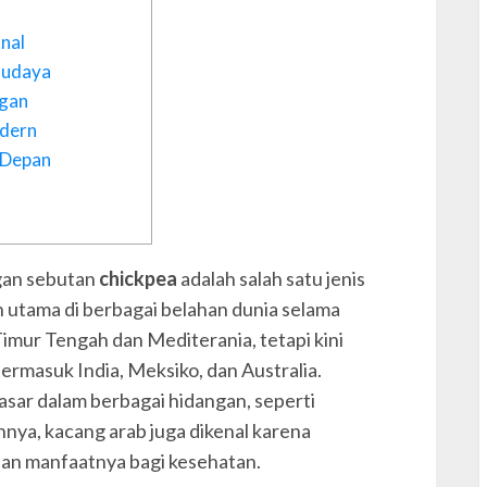
e
nal
Budaya
ngan
E
odern
 Depan
ngan sebutan
chickpea
adalah salah satu jenis
g
 utama di berbagai belahan dunia selama
Timur Tengah dan Mediterania, tetapi kini
H
termasuk India, Meksiko, dan Australia.
h
i
dasar dalam berbagai hidangan, seperti
annya, kacang arab juga dikenal karena
dan manfaatnya bagi kesehatan.
K