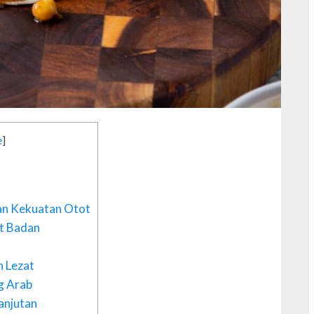
C
e
]
C
C
C
C
an Kekuatan Otot
c
t Badan
C
 Lezat
g Arab
D
anjutan