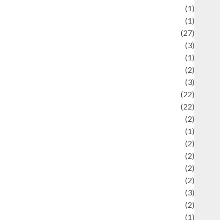
language
(1)
legacy
(1)
ifestyle
(27)
ifestyle and Food
(3)
iterature
(1)
uxury
(2)
Mitology
(3)
Movie
(22)
News
(22)
Olahraga
(2)
Pet
(1)
Plaace
(2)
olicy
(2)
olitic
(2)
olitics
(2)
programming language
(3)
renewable energy
(2)
Review
(1)