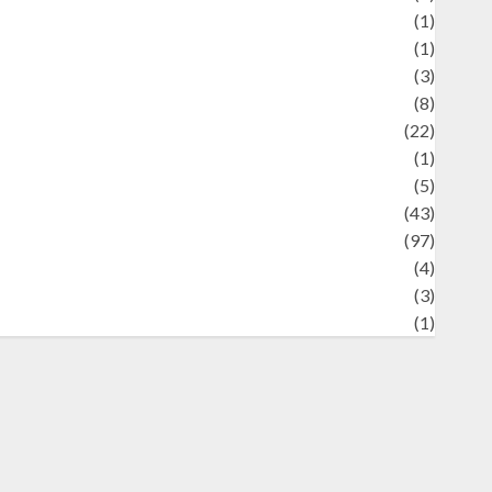
Science
(1)
eni
(1)
ocial Issues
(3)
port
(8)
Sports
(22)
tories
(1)
Tech
(5)
technology
(43)
ravel
(97)
ildlife
(4)
World
(3)
restling
(1)