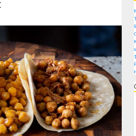
t
M
S
1
H
A