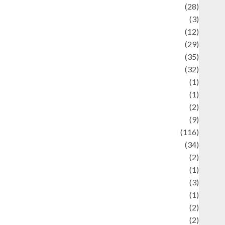
Automotif
(28)
Automotive
(3)
beauty
(12)
biographi
(29)
Blog
(35)
Business
(32)
cartoon
(1)
harity
(1)
reative
(2)
ulinarty
(9)
ulinary
(116)
ulture
(34)
ulture and festivals
(2)
urrent Affairs & Social Issues
(1)
Defense
(3)
Demographics
(1)
igital Culture
(2)
Economics
(2)