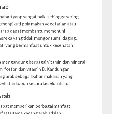
rab
abati yang sangat baik, sehingga sering
L
L
g mengikuti pola makan vegetarian atau
L
g arab dapat membantu memenuhi
l
mereka yang tidak mengonsumsi daging.
erat, yang bermanfaat untuk kesehatan
uga mengandung berbagai vitamin dan mineral
um, fosfor, dan vitamin B. Kandungan
ang arab sebagai bahan makanan yang
p
sehatan tubuh secara keseluruhan.
P
p
Arab
dapat memberikan berbagai manfaat
anfaat utama kacang arab adalah