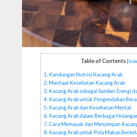
Table of Contents
[
hid
1.
Kandungan Nutrisi Kacang Arab
2.
Manfaat Kesehatan Kacang Arab
3.
Kacang Arab sebagai Sumber Energi d
4.
Kacang Arab untuk Pengendalian Bera
5.
Kacang Arab dan Kesehatan Mental
6.
Kacang Arab dalam Berbagai Hidangan
7.
Cara Memasak dan Menyimpan Kacan
8.
Kacang Arab untuk Pola Makan Berkel