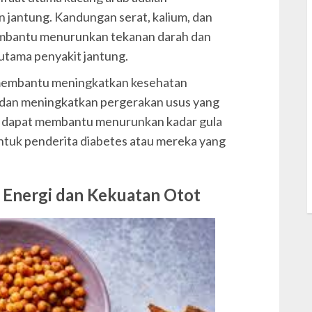
jantung. Kandungan serat, kalium, dan
S
mbantu menurunkan tekanan darah dan
S
 utama penyakit jantung.
s
ga membantu meningkatkan kesehatan
S
dan meningkatkan pergerakan usus yang
uga dapat membantu menurunkan kadar gula
untuk penderita diabetes atau mereka yang
T
W
 Energi dan Kekuatan Otot
w