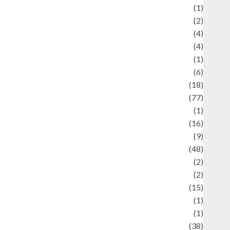
ducation and examination
(1)
Ekonomi
(2)
Entertainment
(4)
Entertainment & Celebrity News
(4)
vents & Celebrations
(1)
Fashion
(6)
Finance
(18)
food
(77)
Food Creations
(1)
Game
(16)
eopolitics
(9)
Health
(48)
istorical Mysteries
(2)
istory
(2)
nformation
(15)
Jewelry
(1)
Kimia
(1)
uliner
(38)