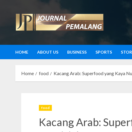
Skip
to
content
HOME
ABOUT US
BUSINESS
SPORTS
STOR
Home
food
Kacang Arab: Superfood yang Kaya Nu
food
Kacang Arab: Super