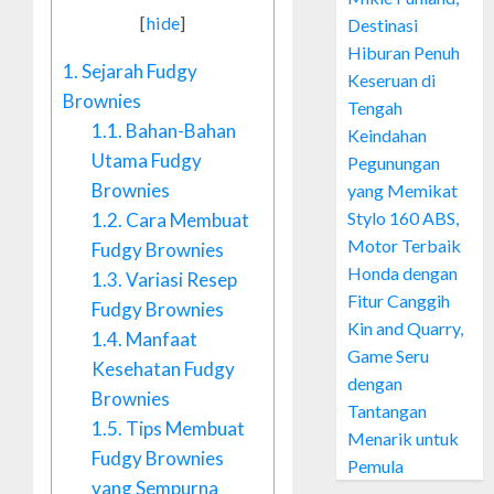
[
hide
]
Destinasi
Hiburan Penuh
1.
Sejarah Fudgy
Keseruan di
Brownies
Tengah
1.1.
Bahan-Bahan
Keindahan
Utama Fudgy
Pegunungan
Brownies
yang Memikat
Stylo 160 ABS,
1.2.
Cara Membuat
Motor Terbaik
Fudgy Brownies
Honda dengan
1.3.
Variasi Resep
Fitur Canggih
Fudgy Brownies
Kin and Quarry,
1.4.
Manfaat
Game Seru
Kesehatan Fudgy
dengan
Brownies
Tantangan
1.5.
Tips Membuat
Menarik untuk
Fudgy Brownies
Pemula
yang Sempurna