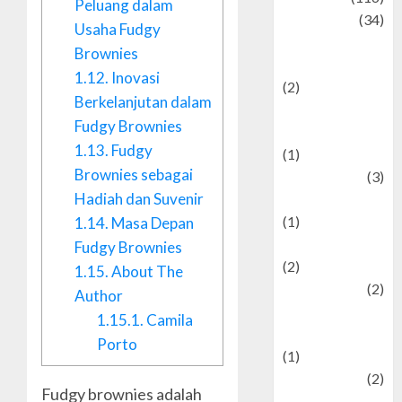
Peluang dalam
Culture
(34)
Usaha Fudgy
culture and
Brownies
festivals
1.12.
Inovasi
(2)
Berkelanjutan dalam
Current Affairs
Fudgy Brownies
& Social Issues
1.13.
Fudgy
(1)
Brownies sebagai
Defense
(3)
Hadiah dan Suvenir
Demographics
(1)
1.14.
Masa Depan
Digital Culture
Fudgy Brownies
(2)
1.15.
About The
Economics
(2)
Author
education and
1.15.1.
Camila
examination
Porto
(1)
Ekonomi
(2)
Fudgy brownies adalah
Entertainment