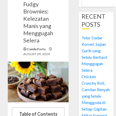
Fudgy
Brownies:
RECENT
Kelezatan
POSTS
Manis yang
Menggugah
Telur Dadar
Selera
Kornet, Sajian
Camila Porto
Gurih yang
AUGUST 29, 2024
Selalu Berhasil
Menggugah
Selera
Chicken
Crunchy Roll,
Camilan Renyah
yang Selalu
Menggoda di
Setiap Gigitan
Table of Contents
Mikie Funland,