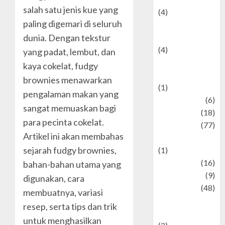
salah satu jenis kue yang
(4)
paling digemari di seluruh
Entertainment &
dunia. Dengan tekstur
Celebrity News
(4)
yang padat, lembut, dan
Events &
kaya cokelat, fudgy
Celebrations
brownies menawarkan
(1)
pengalaman makan yang
Fashion
(6)
sangat memuaskan bagi
Finance
(18)
para pecinta cokelat.
food
(77)
Artikel ini akan membahas
Food Creations
sejarah fudgy brownies,
(1)
Game
(16)
bahan-bahan utama yang
geopolitics
(9)
digunakan, cara
Health
(48)
membuatnya, variasi
Historical
resep, serta tips dan trik
Mysteries
untuk menghasilkan