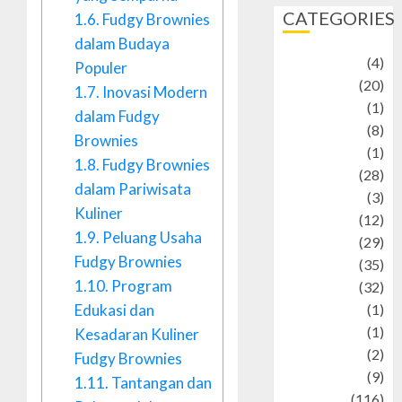
CATEGORIES
1.6.
Fudgy Brownies
dalam Budaya
Adventure
(4)
Populer
Animal
(20)
1.7.
Inovasi Modern
anime
(1)
dalam Fudgy
Artist
(8)
Brownies
Asteroid
(1)
1.8.
Fudgy Brownies
Automotif
(28)
dalam Pariwisata
Automotive
(3)
Kuliner
beauty
(12)
1.9.
Peluang Usaha
biographi
(29)
Fudgy Brownies
Blog
(35)
1.10.
Program
Business
(32)
Edukasi dan
cartoon
(1)
Charity
(1)
Kesadaran Kuliner
Creative
(2)
Fudgy Brownies
Culinarty
(9)
1.11.
Tantangan dan
Culinary
(116)