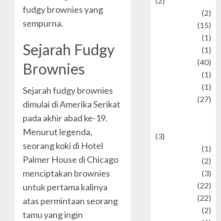
(2)
fudgy brownies yang
history
(2)
sempurna.
information
(15)
Jewelry
(1)
Sejarah Fudgy
Kimia
(1)
Kuliner
(40)
Brownies
language
(1)
legacy
(1)
Sejarah fudgy brownies
Lifestyle
(27)
dimulai di Amerika Serikat
Lifestyle and
pada akhir abad ke-19.
Food
Menurut legenda,
(3)
seorang koki di Hotel
Literature
(1)
Palmer House di Chicago
luxury
(2)
menciptakan brownies
Mitology
(3)
Movie
(22)
untuk pertama kalinya
News
(22)
atas permintaan seorang
Olahraga
(2)
tamu yang ingin