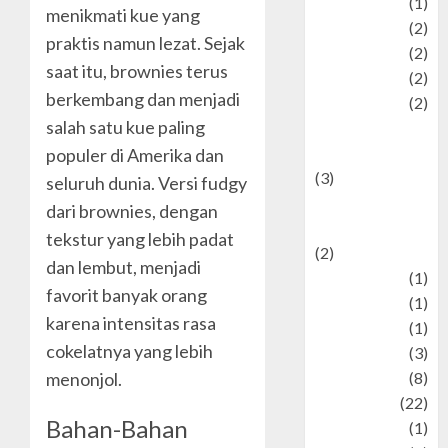
Pet
(1)
menikmati kue yang
Plaace
(2)
praktis namun lezat. Sejak
policy
(2)
saat itu, brownies terus
Politic
(2)
berkembang dan menjadi
politics
(2)
salah satu kue paling
programming
language
populer di Amerika dan
(3)
seluruh dunia. Versi fudgy
renewable
dari brownies, dengan
energy
tekstur yang lebih padat
(2)
dan lembut, menjadi
Review
(1)
favorit banyak orang
Science
(1)
karena intensitas rasa
Seni
(1)
cokelatnya yang lebih
Social Issues
(3)
menonjol.
sport
(8)
Sports
(22)
Bahan-Bahan
Stories
(1)