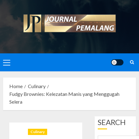
Skip
to
content
Primary
Menu
Home
Culinary
Fudgy Brownies: Kelezatan Manis yang Menggugah
Selera
SEARCH
Culinary