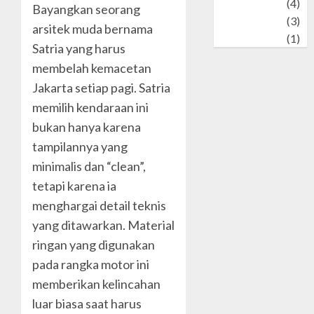
Wildlife
(4)
Bayangkan seorang
World
(3)
arsitek muda bernama
wrestling
(1)
Satria yang harus
membelah kemacetan
Jakarta setiap pagi. Satria
memilih kendaraan ini
bukan hanya karena
tampilannya yang
minimalis dan “clean”,
tetapi karena ia
menghargai detail teknis
yang ditawarkan. Material
ringan yang digunakan
pada rangka motor ini
memberikan kelincahan
luar biasa saat harus