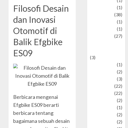
Jewelry
(1)
Filosofi Desain
Kimia
(1)
Kuliner
(38)
dan Inovasi
language
(1)
Otomotif di
legacy
(1)
Lifestyle
(27)
Balik Efgbike
Lifestyle and
Food
ES09
(3)
Literature
(1)
luxury
(2)
Mitology
(3)
Movie
(22)
News
(22)
Berbicara mengenai
Olahraga
(2)
Efgbike ES09 berarti
Pet
(1)
berbicara tentang
Plaace
(2)
bagaimana sebuah desain
policy
(2)