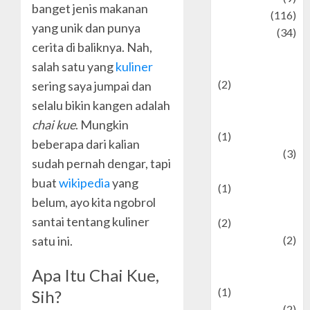
banget jenis makanan
Culinary
(116)
yang unik dan punya
Culture
(34)
cerita di baliknya. Nah,
culture and
salah satu yang
kuliner
festivals
(2)
sering saya jumpai dan
Current Affairs
selalu bikin kangen adalah
& Social Issues
chai kue
. Mungkin
(1)
beberapa dari kalian
Defense
(3)
sudah pernah dengar, tapi
Demographics
buat
wikipedia
yang
(1)
belum, ayo kita ngobrol
Digital Culture
santai tentang kuliner
(2)
satu ini.
Economics
(2)
education and
Apa Itu Chai Kue,
examination
(1)
Sih?
Ekonomi
(2)