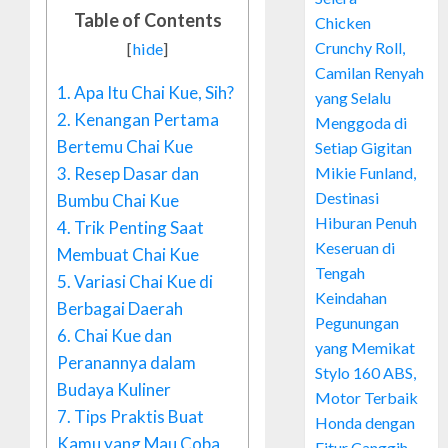
Table of Contents
Chicken
Crunchy Roll,
[
hide
]
Camilan Renyah
1.
Apa Itu Chai Kue, Sih?
yang Selalu
2.
Kenangan Pertama
Menggoda di
Bertemu Chai Kue
Setiap Gigitan
3.
Resep Dasar dan
Mikie Funland,
Destinasi
Bumbu Chai Kue
Hiburan Penuh
4.
Trik Penting Saat
Keseruan di
Membuat Chai Kue
Tengah
5.
Variasi Chai Kue di
Keindahan
Berbagai Daerah
Pegunungan
6.
Chai Kue dan
yang Memikat
Peranannya dalam
Stylo 160 ABS,
Budaya Kuliner
Motor Terbaik
7.
Tips Praktis Buat
Honda dengan
Kamu yang Mau Coba
Fitur Canggih