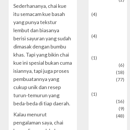
Sederhananya, chai kue
Entertainment
itu semacam kue basah
(4)
Entertainment &
yang punya tekstur
Celebrity News
lembut dan biasanya
(4)
berisi sayuran yang sudah
Events &
dimasak dengan bumbu
Celebrations
khas. Tapi yang bikin chai
(1)
kue ini spesial bukan cuma
Fashion
(6)
isiannya, tapi juga proses
Finance
(18)
pembuatannya yang
food
(77)
cukup unik dan resep
Food Creations
(1)
turun-temurun yang
Game
(16)
beda-beda di tiap daerah.
geopolitics
(9)
Kalau menurut
Health
(48)
pengalaman saya, chai
Historical