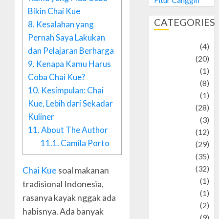
Bikin Chai Kue
CATEGORIES
8.
Kesalahan yang
Pernah Saya Lakukan
Adventure
(4)
dan Pelajaran Berharga
Animal
(20)
9.
Kenapa Kamu Harus
anime
(1)
Coba Chai Kue?
Artist
(8)
10.
Kesimpulan: Chai
Asteroid
(1)
Kue, Lebih dari Sekadar
Automotif
(28)
Kuliner
Automotive
(3)
11.
About The Author
beauty
(12)
11.1.
Camila Porto
biographi
(29)
Blog
(35)
Business
(32)
Chai Kue
soal makanan
cartoon
(1)
tradisional Indonesia,
Charity
(1)
rasanya kayak nggak ada
Creative
(2)
habisnya. Ada banyak
Culinarty
(9)