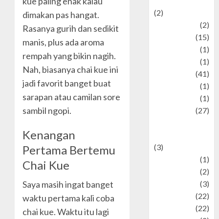
kue paling enak kalau
Mysteries
(2)
dimakan pas hangat.
history
(2)
Rasanya gurih dan sedikit
information
(15)
manis, plus ada aroma
Jewelry
(1)
rempah yang bikin nagih.
Kimia
(1)
Nah, biasanya chai kue ini
Kuliner
(41)
jadi favorit banget buat
language
(1)
sarapan atau camilan sore
legacy
(1)
sambil ngopi.
Lifestyle
(27)
Lifestyle and
Kenangan
Food
(3)
Pertama Bertemu
Literature
(1)
Chai Kue
luxury
(2)
Saya masih ingat banget
Mitology
(3)
Movie
(22)
waktu pertama kali coba
News
(22)
chai kue. Waktu itu lagi