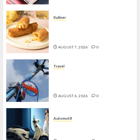
Kuliner
Chicken Crunchy Roll, Camilan
Renyah yang Selalu Menggoda di
Setiap Gigitan
AUGUST 7, 2026
0
Travel
Mikie Funland, Destinasi Hiburan
Penuh Keseruan di Tengah Keindahan
Pegunungan yang Memikat
AUGUST 6, 2026
0
Automotif
Stylo 160 ABS, Motor Terbaik Honda
dengan Fitur Canggih