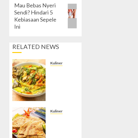
Mau Bebas Nyeri
Next
Sendi? Hindari 5
post:
Kebiasaan Sepele
Ini
RELATED NEWS
Kuliner
Gulai
Taboh,
Sajian
Khas
Lampung
yang
Menggoda
Kuliner
dengan
Telur
Kuah
Dadar
Gurih
Kornet,