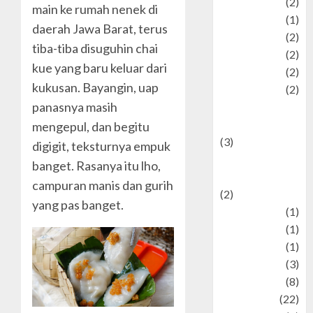
Olahraga
(2)
main ke rumah nenek di
Pet
(1)
daerah Jawa Barat, terus
Plaace
(2)
tiba-tiba disuguhin chai
policy
(2)
kue yang baru keluar dari
Politic
(2)
kukusan. Bayangin, uap
politics
(2)
panasnya masih
programming
language
mengepul, dan begitu
(3)
digigit, teksturnya empuk
renewable
banget. Rasanya itu lho,
energy
campuran manis dan gurih
(2)
yang pas banget.
Review
(1)
Science
(1)
Seni
(1)
Social Issues
(3)
sport
(8)
Sports
(22)