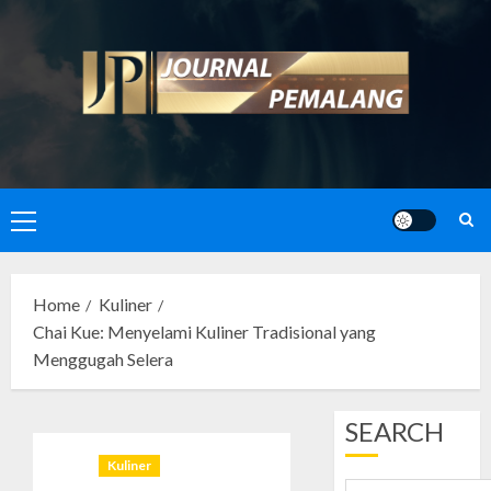
Skip
to
content
Primary
Menu
Home
Kuliner
Chai Kue: Menyelami Kuliner Tradisional yang
Menggugah Selera
SEARCH
Kuliner