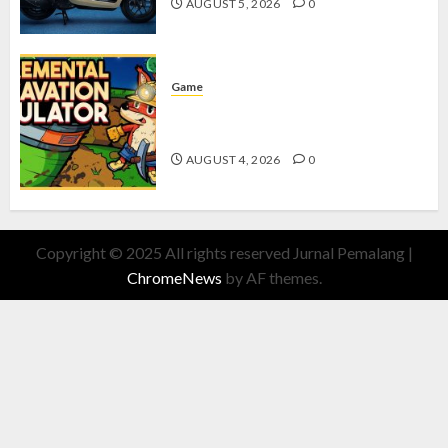
AUGUST 5, 2026
0
Game
Kin and Quarry, Game Seru dengan
Tantangan Menarik untuk Pemula
AUGUST 4, 2026
0
Copyright © 2025 All rights reserved Jurnal Pemalang
|
ChromeNews
by AF themes.