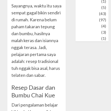
Stories
(1)
Sayangnya, waktu itu saya
Tech
(5)
sempat gagal bikin sendiri
technology
(43)
di rumah. Karena belum
Travel
(97)
Wildlife
(4)
paham takaran tepung
World
(3)
dan bumbu, hasilnya
wrestling
(1)
malah keras dan isiannya
nggak terasa. Jadi,
pelajaran pertama saya
adalah: resep tradisional
tuh nggak bisa asal, harus
telaten dan sabar.
Resep Dasar dan
Bumbu Chai Kue
Dari pengalaman belajar