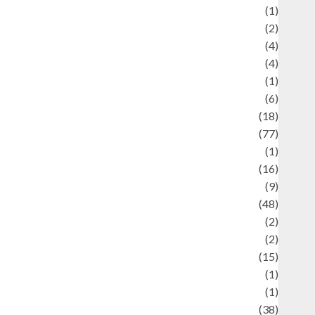
ducation and examination
(1)
Ekonomi
(2)
Entertainment
(4)
Entertainment & Celebrity News
(4)
vents & Celebrations
(1)
Fashion
(6)
Finance
(18)
food
(77)
Food Creations
(1)
Game
(16)
eopolitics
(9)
Health
(48)
istorical Mysteries
(2)
istory
(2)
nformation
(15)
Jewelry
(1)
Kimia
(1)
uliner
(38)