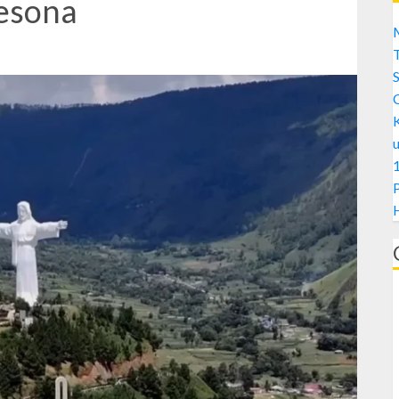
esona
M
S
1
H
A