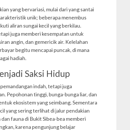
an yang bervariasi, mulai dari yang santai
 karakteristik unik; beberapa menembus
ti aliran sungai kecil yang berkilau.
 tetapi juga memberi kesempatan untuk
iran angin, dan gemericik air. Kelelahan
erbayar begitu mencapai puncak, di mana
gai hadiah.
enjadi Saksi Hidup
 pemandangan indah, tetapi juga
. Pepohonan tinggi, bunga-bunga liar, dan
entuk ekosistem yang seimbang. Sementara
l yang sering terlihat di jalur pendakian
dan fauna di Bukit Sibea-bea memberi
ngkan, karena pengunjung belajar