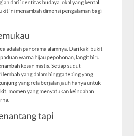
gian dari identitas budaya lokal yang kental.
bukit ini menambah dimensi pengalaman bagi
L
L
Memukau
L
l
bea adalah panorama alamnya. Dari kaki bukit
paduan warna hijau pepohonan, langit biru
enambah kesan mistis. Setiap sudut
lembah yang dalam hingga tebing yang
gunjung yang rela berjalan jauh hanya untuk
bukit, momen yang menyatukan keindahan
p
rna.
P
p
enantang tapi