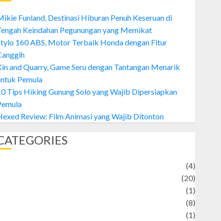
ikie Funland, Destinasi Hiburan Penuh Keseruan di
Tengah Keindahan Pegunungan yang Memikat
tylo 160 ABS, Motor Terbaik Honda dengan Fitur
Canggih
Kin and Quarry, Game Seru dengan Tantangan Menarik
untuk Pemula
0 Tips Hiking Gunung Solo yang Wajib Dipersiapkan
Pemula
exed Review: Film Animasi yang Wajib Ditonton
CATEGORIES
Adventure
(4)
Animal
(20)
anime
(1)
rtist
(8)
Asteroid
(1)