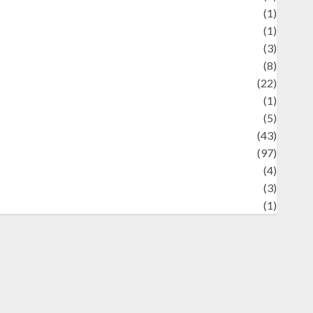
Science
(1)
eni
(1)
ocial Issues
(3)
port
(8)
Sports
(22)
tories
(1)
Tech
(5)
technology
(43)
ravel
(97)
ildlife
(4)
World
(3)
restling
(1)