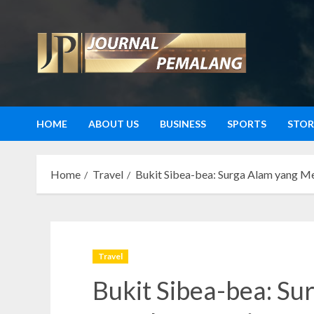
Skip
to
content
HOME
ABOUT US
BUSINESS
SPORTS
STOR
Home
Travel
Bukit Sibea-bea: Surga Alam yang 
Travel
Bukit Sibea-bea: Su