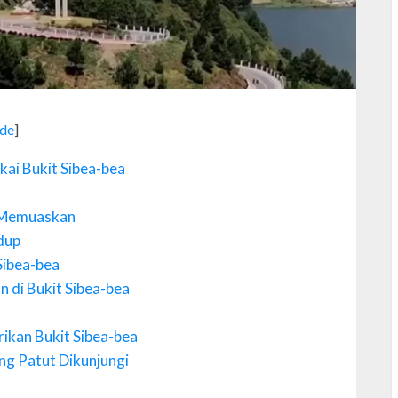
ide
]
C
ai Bukit Sibea-bea
C
C
i Memuaskan
C
dup
C
Sibea-bea
c
 di Bukit Sibea-bea
C
ikan Bukit Sibea-bea
ng Patut Dikunjungi
D