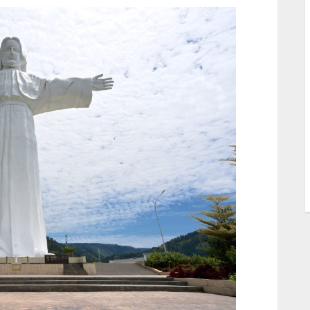
S
S
s
S
T
W
w