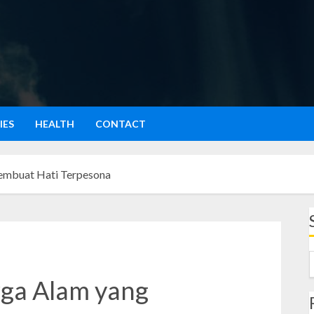
IES
HEALTH
CONTACT
Membuat Hati Terpesona
rga Alam yang