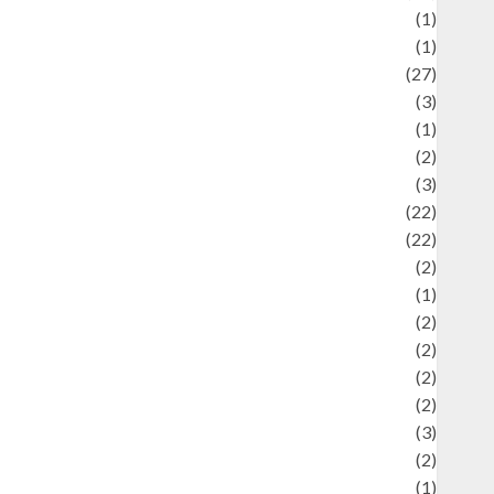
language
(1)
legacy
(1)
ifestyle
(27)
ifestyle and Food
(3)
iterature
(1)
uxury
(2)
Mitology
(3)
Movie
(22)
News
(22)
Olahraga
(2)
Pet
(1)
Plaace
(2)
olicy
(2)
olitic
(2)
olitics
(2)
programming language
(3)
renewable energy
(2)
Review
(1)