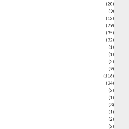
Automotif
(28)
Automotive
(3)
beauty
(12)
biographi
(29)
Blog
(35)
Business
(32)
cartoon
(1)
harity
(1)
reative
(2)
ulinarty
(9)
ulinary
(116)
ulture
(34)
ulture and festivals
(2)
urrent Affairs & Social Issues
(1)
Defense
(3)
Demographics
(1)
igital Culture
(2)
Economics
(2)