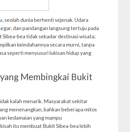
e
a
, seolah dunia berhenti sejenak. Udara
egar, dan pandangan langsung tertuju pada
E
Sibea-bea tidak sekadar destinasi wisata;
pilkan keindahannya secara murni, tanpa
rasa seperti menyusuri lukisan hidup yang
s yang Membingkai Bukit
g
H
h
idak kalah menarik. Masyarakat sekitar
i
i yang menenangkan, bahkan beberapa mitos
pan kedamaian yang mampu
kisah itu membuat Bukit Sibea-bea lebih
K