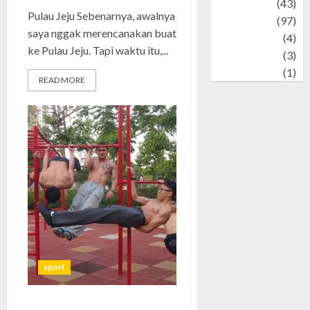
technology
(43)
Pulau Jeju Sebenarnya, awalnya
Travel
(97)
saya nggak merencanakan buat
Wildlife
(4)
ke Pulau Jeju. Tapi waktu itu,...
World
(3)
wrestling
(1)
READ MORE
sport