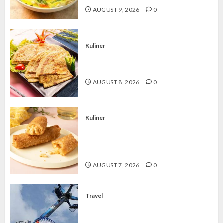
AUGUST 9, 2026
0
Kuliner
Telur Dadar Kornet, Sajian Gurih yang
Selalu Berhasil Menggugah Selera
AUGUST 8, 2026
0
Kuliner
Chicken Crunchy Roll, Camilan
Renyah yang Selalu Menggoda di
Setiap Gigitan
AUGUST 7, 2026
0
Travel
Mikie Funland, Destinasi Hiburan
Penuh Keseruan di Tengah Keindahan