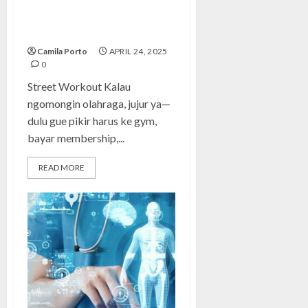
Street Workout: Gaya Latihan
Anak Muda yang Keren dan
Efisien
Camila Porto
APRIL 24, 2025
0
Street Workout Kalau
ngomongin olahraga, jujur ya—
dulu gue pikir harus ke gym,
bayar membership,...
READ MORE