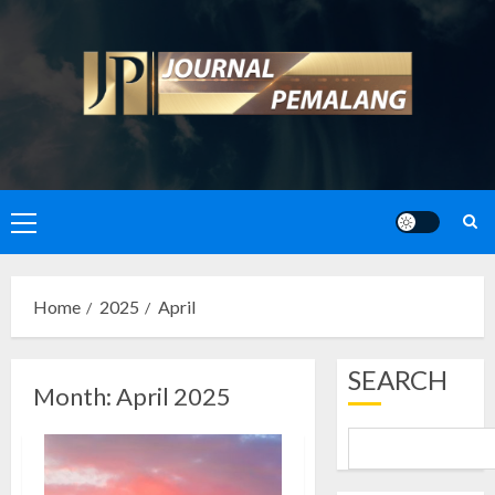
Skip
to
content
Primary
Menu
Home
2025
April
SEARCH
Month:
April 2025