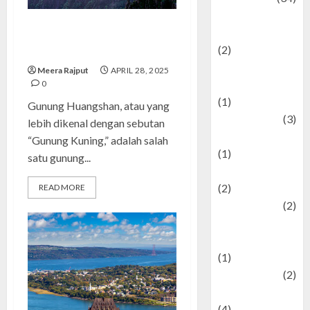
culture and
festivals
Gunung Huangshan: Keindahan
(2)
Alam yang Memukau
Current Affairs
Meera Rajput
APRIL 28, 2025
& Social Issues
0
(1)
Gunung Huangshan, atau yang
Defense
(3)
lebih dikenal dengan sebutan
Demographics
“Gunung Kuning,” adalah salah
(1)
satu gunung...
Digital Culture
(2)
READ MORE
Economics
(2)
education and
examination
(1)
Ekonomi
(2)
Entertainment
(4)