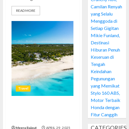
Camilan Renyah
READ MORE
yang Selalu
Menggoda di
Setiap Gigitan
Mikie Funland,
Destinasi
Hiburan Penuh
Keseruan di
Tengah
Keindahan
Pegunungan
yang Memikat
Travel
Stylo 160 ABS,
Motor Terbaik
Honda dengan
Pantai Grace Bay: Surga
Tersembunyi di Kepulauan
Fitur Canggih
Turks dan Caicos
CATEGORIES
Meera Rajput
APRIL 29, 2025