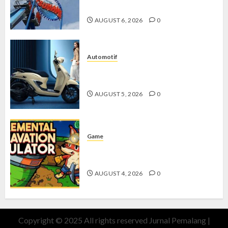
Pegunungan yang Memikat
AUGUST 6, 2026
0
Automotif
Stylo 160 ABS, Motor Terbaik Honda
dengan Fitur Canggih
AUGUST 5, 2026
0
Game
Kin and Quarry, Game Seru dengan
Tantangan Menarik untuk Pemula
AUGUST 4, 2026
0
Copyright © 2025 All rights reserved Jurnal Pemalang
|