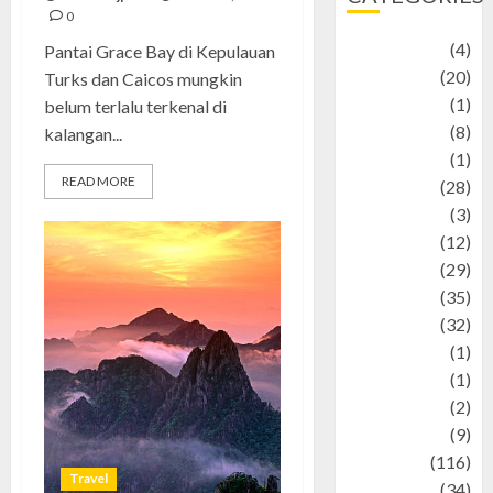
0
Adventure
(4)
Pantai Grace Bay di Kepulauan
Animal
(20)
Turks dan Caicos mungkin
anime
(1)
belum terlalu terkenal di
Artist
(8)
kalangan...
Asteroid
(1)
READ MORE
Automotif
(28)
Automotive
(3)
beauty
(12)
biographi
(29)
Blog
(35)
Business
(32)
cartoon
(1)
Charity
(1)
Creative
(2)
Culinarty
(9)
Culinary
(116)
Travel
Culture
(34)