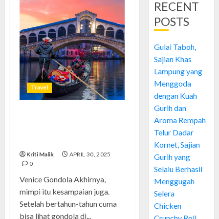
RECENT
POSTS
Gulai Taboh,
Sajian Khas
Lampung yang
Menggoda
Travel
dengan Kuah
Gurih dan
Venice Gondola: Keindahan
Aroma Rempah
Romantis yang Tak Lekang oleh
Telur Dadar
Waktu
Kornet, Sajian
Kriti Malik
APRIL 30, 2025
Gurih yang
0
Selalu Berhasil
Venice Gondola Akhirnya,
Menggugah
mimpi itu kesampaian juga.
Selera
Setelah bertahun-tahun cuma
Chicken
bisa lihat gondola di...
Crunchy Roll,