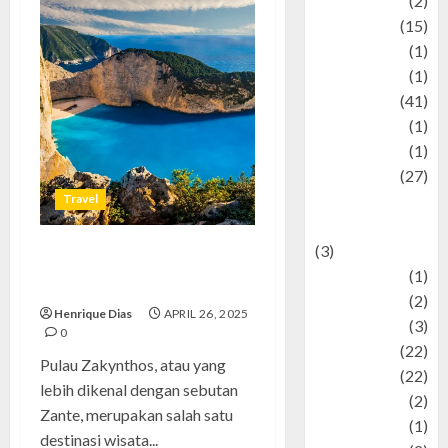
history
(2)
information
(15)
Jewelry
(1)
Kimia
(1)
Kuliner
(41)
language
(1)
legacy
(1)
Lifestyle
(27)
Travel
Lifestyle and
Food
(3)
Pulau Zakynthos: Surga
Literature
(1)
Tersembunyi di Laut Ionian
luxury
(2)
Henrique Dias
APRIL 26, 2025
Mitology
(3)
0
Movie
(22)
Pulau Zakynthos, atau yang
News
(22)
lebih dikenal dengan sebutan
Olahraga
(2)
Zante, merupakan salah satu
Pet
(1)
destinasi wisata...