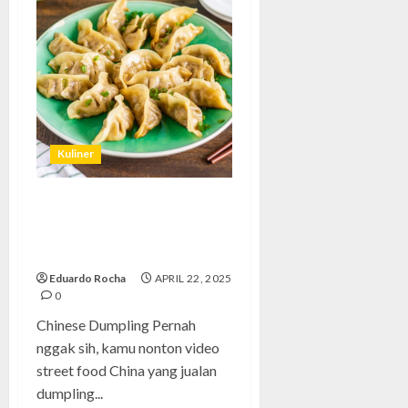
Kuliner
Chinese Dumpling: Pengalaman
Pertama Bikin Dumpling
Sendiri
Eduardo Rocha
APRIL 22, 2025
0
Chinese Dumpling Pernah
nggak sih, kamu nonton video
street food China yang jualan
dumpling...