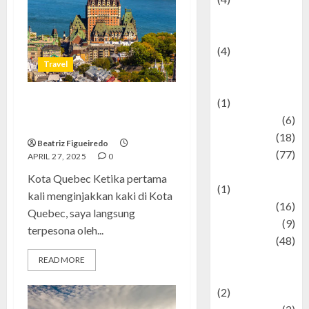
Entertainment &
Celebrity News
(4)
Travel
Events &
Celebrations
(1)
Kota Quebec: Keindahan yang
Fashion
(6)
Tak Terlupakan
Finance
(18)
Beatriz Figueiredo
food
(77)
APRIL 27, 2025
0
Food Creations
Kota Quebec Ketika pertama
(1)
kali menginjakkan kaki di Kota
Game
(16)
Quebec, saya langsung
geopolitics
(9)
terpesona oleh...
Health
(48)
Historical
READ MORE
Mysteries
(2)