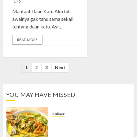
0
Manfaat Daun Katu Aku tuh
awalnya gak tahu sama sekali
tentang daun katu. Asli,...
READ MORE
Posts
1
2
3
Next
pagination
YOU MAY HAVE MISSED
Kuliner
Gulai Taboh, Sajian Khas Lampung
yang Menggoda dengan Kuah Gurih
dan Aroma Rempah