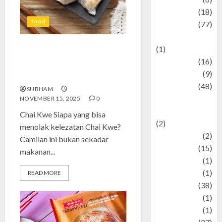
Finance
(18)
food
food
(77)
Food Creations
(1)
Chai Kwe: Camilan Renyah
Game
(16)
yang Memikat Lidah dari
geopolitics
(9)
Setiap Gigitannya
Health
(48)
SUBHAM
Historical
NOVEMBER 15, 2025
0
Mysteries
Chai Kwe Siapa yang bisa
(2)
menolak kelezatan Chai Kwe?
history
(2)
Camilan ini bukan sekadar
information
(15)
makanan...
Jewelry
(1)
Kimia
(1)
READ MORE
Kuliner
(38)
language
(1)
legacy
(1)