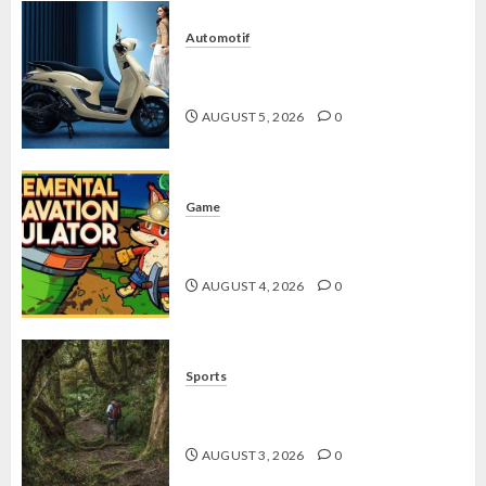
Automotif
Stylo 160 ABS, Motor Terbaik Honda
dengan Fitur Canggih
AUGUST 5, 2026
0
Game
Kin and Quarry, Game Seru dengan
Tantangan Menarik untuk Pemula
AUGUST 4, 2026
0
Sports
10 Tips Hiking Gunung Solo yang
Wajib Dipersiapkan Pemula
AUGUST 3, 2026
0