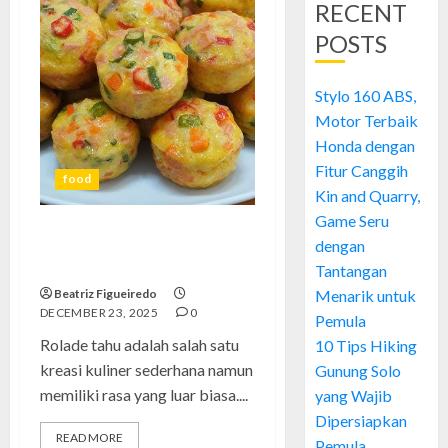
RECENT
POSTS
Stylo 160 ABS,
Motor Terbaik
Honda dengan
Fitur Canggih
food
Kin and Quarry,
Game Seru
Rolade Tahu: Kreasi Tahu yang
dengan
Menggugah Selera
Tantangan
Beatriz Figueiredo
Menarik untuk
DECEMBER 23, 2025
0
Pemula
Rolade tahu adalah salah satu
10 Tips Hiking
kreasi kuliner sederhana namun
Gunung Solo
memiliki rasa yang luar biasa....
yang Wajib
Dipersiapkan
READ MORE
Pemula