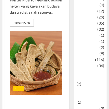
Automotive
(3)
negeri yang kaya akan budaya
beauty
(12)
dan tradisi, salah satunya...
biographi
(29)
READ MORE
Blog
(35)
Business
(32)
cartoon
(1)
Charity
(1)
Creative
(2)
Culinarty
(9)
Culinary
(116)
Culture
(34)
culture and
festivals
(2)
food
Current Affairs
& Social Issues
(1)
Keropok Lekor: Camilan
Defense
(3)