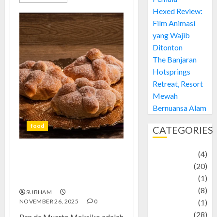
Hexed Review:
Film Animasi
yang Wajib
Ditonton
The Banjaran
Hotsprings
Retreat, Resort
Mewah
Bernuansa Alam
food
CATEGORIES
Adventure
(4)
Pan de Muerto: Roti
Animal
(20)
Tradisional Penuh Makna dari
anime
(1)
Meksiko
Artist
(8)
SUBHAM
NOVEMBER 26, 2025
0
Asteroid
(1)
Automotif
(28)
Pan de Muerto Meksiko adalah