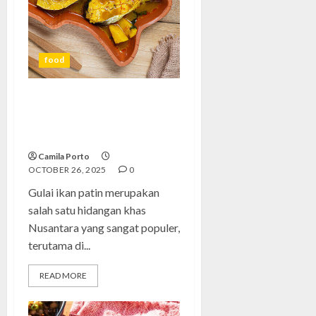
food
Gulai Ikan Patin: Lezatnya
Santapan Tradisional yang
Menggugah Selera
Camila Porto
OCTOBER 26, 2025
0
Gulai ikan patin merupakan
salah satu hidangan khas
Nusantara yang sangat populer,
terutama di...
READ MORE