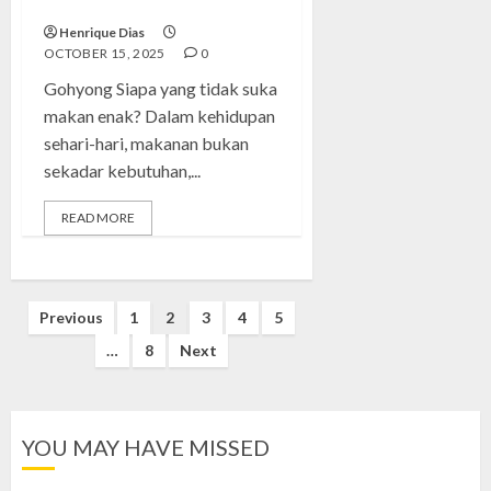
tapi Elegan
Henrique Dias
OCTOBER 15, 2025
0
Gohyong Siapa yang tidak suka
makan enak? Dalam kehidupan
sehari-hari, makanan bukan
sekadar kebutuhan,...
READ MORE
Posts
Previous
1
2
3
4
5
…
8
Next
pagination
YOU MAY HAVE MISSED