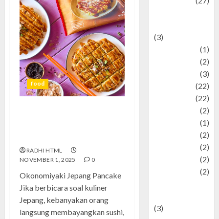
Lifestyle
(27)
Lifestyle and
Food
(3)
Literature
(1)
luxury
(2)
Mitology
(3)
food
Movie
(22)
News
(22)
Olahraga
(2)
Okonomiyaki Jepang Pancake:
Pet
(1)
Sensasi Gurih yang Wajib
Plaace
(2)
Dicoba
policy
(2)
RADHI HTML
Politic
(2)
NOVEMBER 1, 2025
0
politics
(2)
Okonomiyaki Jepang Pancake
programming
Jika berbicara soal kuliner
language
Jepang, kebanyakan orang
(3)
langsung membayangkan sushi,