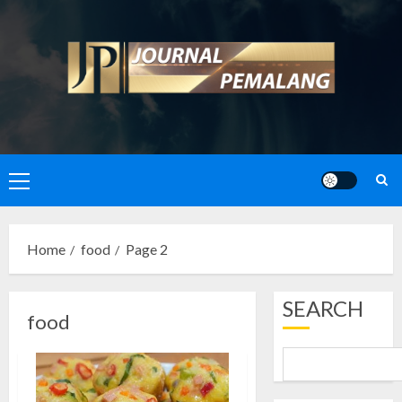
Skip
to
content
Primary
Menu
Home
food
Page 2
SEARCH
food