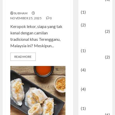
Tradisional Penuh Rasa yang
Demographics
Tak Lekang oleh Waktu
(1)
SUBHAM
Digital Culture
NOVEMBER 25, 2025
0
(2)
Keropok lekor, siapa yang tak
Economics
(2)
kenal dengan camilan
education and
tradisional khas Terengganu,
examination
Malaysia ini? Meskipun...
(1)
Ekonomi
(2)
READ MORE
Entertainment
(4)
Entertainment &
Celebrity News
(4)
Events &
Celebrations
(1)
Fashion
(6)