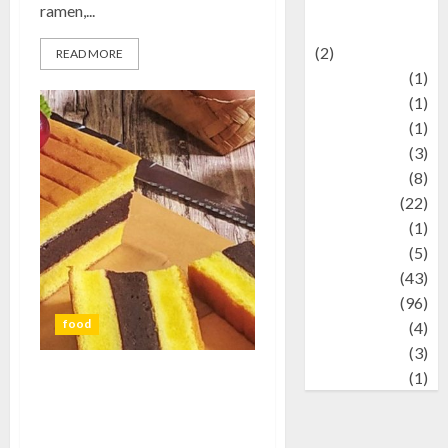
renewable
ramen,...
energy
(2)
READ MORE
Review
(1)
Science
(1)
Seni
(1)
Social Issues
(3)
sport
(8)
Sports
(22)
Stories
(1)
Tech
(5)
technology
(43)
Travel
(96)
food
Wildlife
(4)
World
(3)
wrestling
(1)
Kue Spiku: Sensasi Manis yang
Membuat Hati dan Lidah
Terkesan