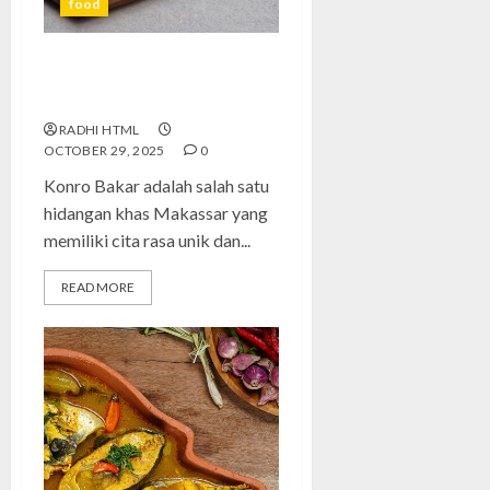
food
Konro Bakar: Sensasi Gurih dan
Pedas yang Menggoda Lidah
RADHI HTML
OCTOBER 29, 2025
0
Konro Bakar adalah salah satu
hidangan khas Makassar yang
memiliki cita rasa unik dan...
READ MORE