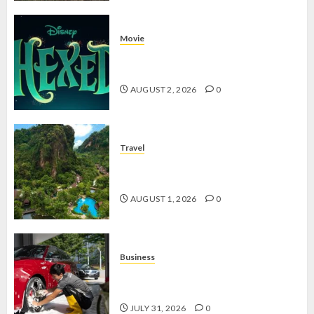
Movie
Hexed Review: Film Animasi yang
Wajib Ditonton
AUGUST 2, 2026
0
Travel
The Banjaran Hotsprings Retreat,
Resort Mewah Bernuansa Alam
AUGUST 1, 2026
0
Business
Jasa Cuci Kendaraan Keliling, Peluang
Cuan Modal Fleksibel
JULY 31, 2026
0